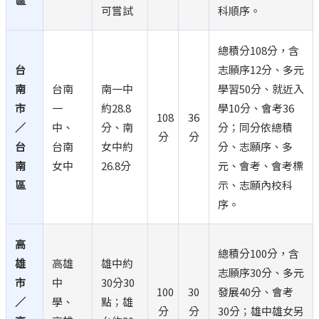
區
可嘗試
科順序。
總積分108分，含
台
志願序12分、多元
南
台南
南一中
學習50分、就近入
市
一
約28.8
學10分、會考36
108
36
／
中、
分、南
分；同分依總積
分
分
台
台南
女中約
分、志願序、多
南
女中
26.8分
元、會考、會考標
區
示、志願內校科
序。
高
總積分100分，含
雄
高雄
雄中約
志願序30分、多元
市
中
30分30
100
30
發展40分、會考
／
學、
點；雄
分
分
30分；雄中雄女另