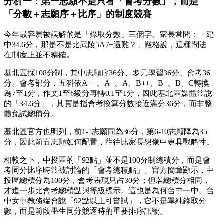
分析一：第一志願不是只看「會考分數」，而是
「分數＋志願序＋比序」的制度競賽
今年最容易被誤解的是「錄取分數」三個字。家長常問：「建
中34.6分，那是不是比武陵5A7+還難？」嚴格說，這種問法
在制度上並不精確。
基北區採108分制，其中志願序36分、多元學習36分、會考36
分。會考部分，五科依A++、A+、A、B++、B+、B、C轉換
為7至1分，作文1至6級分再轉0.1至1分，因此基北區媒體常說
的「34.6分」，其實是指會考換算分數接近滿分36分，而非整
體免試總積分。
基北區官方也明列，前1-5志願同為36分，第6-10志願降為35
分，因此前五志願如何配置，往往比家長想像中更具戰略性。
相較之下，中投區的「92點」並不是100分制總積分，而是會
考同分比序時常被討論的「會考總積點」。官方簡章顯示，中
投區總積分為100分，會考表現只占30分；但若總積分相同，
才進一步比會考總積點與等級標示。這也是為何台中一中、台
中女中教務端會說「92點以上可嘗試」，它不是單純錄取分
數，而是前段學生同分競逐時的重要排序訊號。