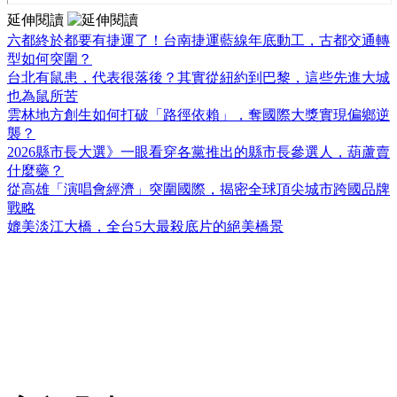
延伸閱讀
六都終於都要有捷運了！台南捷運藍線年底動工，古都交通轉
型如何突圍？
台北有鼠患，代表很落後？其實從紐約到巴黎，這些先進大城
也為鼠所苦
雲林地方創生如何打破「路徑依賴」，奪國際大獎實現偏鄉逆
襲？
2026縣市長大選》一眼看穿各黨推出的縣市長參選人，葫蘆賣
什麼藥？
從高雄「演唱會經濟」突圍國際，揭密全球頂尖城市跨國品牌
戰略
媲美淡江大橋，全台5大最殺底片的絕美橋景