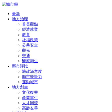
最新
地方治理
首長觀點
經濟就業
教育
社福政策
公共安全
觀光
交通
醫療衛生
縣市評比
施政滿意度
縣市競爭力
運動城市
地方創生
文化復興
產業重生
人才回流
高齡友善