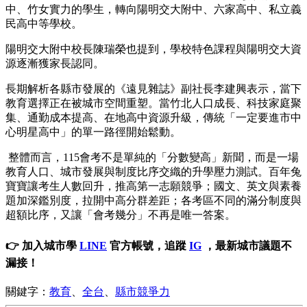
中、竹女實力的學生，轉向陽明交大附中、六家高中、私立義
民高中等學校。
陽明交大附中校長陳瑞榮也提到，學校特色課程與陽明交大資
源逐漸獲家長認同。
長期解析各縣市發展的《遠見雜誌》副社長李建興表示，當下
教育選擇正在被城市空間重塑。當竹北人口成長、科技家庭聚
集、通勤成本提高、在地高中資源升級，傳統「一定要進市中
心明星高中」的單一路徑開始鬆動。
整體而言，115會考不是單純的「分數變高」新聞，而是一場
教育人口、城市發展與制度比序交織的升學壓力測試。百年兔
寶寶讓考生人數回升，推高第一志願競爭；國文、英文與素養
題加深鑑別度，拉開中高分群差距；各考區不同的滿分制度與
超額比序，又讓「會考幾分」不再是唯一答案。
👉 加入城市學
LINE
官方帳號，追蹤
IG
，最新城市議題不
漏接！
關鍵字：
教育
、
全台
、
縣市競爭力