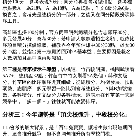
積分100分，會考表現30分；同分時再看會考總積點，會考標
示點數A++為21點、A+為18點、A為15點，作文6級分為6點。
換言之，會考先是總積分的一部分，之後又在同分階段扮演排
序工具。
高雄區也採100分制，官方簡章明列總積分包含志願序30分、
多元發展40分、會考30分；若申請人數超過招生名額，就依比
序項目積分擇優錄取。補教界今年預估雄中30分30點、雄女30
分25點，並指出第一志願將回到5A基本盤，主要原因是報名
人數增加且高中職再度減招。
第三種是
等第標示主導型
，以桃連、竹苗較明顯。桃園武陵看
5A7+、總積點32點；竹苗竹中竹女則看5A幾個＋與作文級
分。竹苗區的比序順序尤其細緻，從總積分、均衡發展、扶助
弱勢、志願序、多元學習一路比到會考總積分、A與B加號總
數、各科積分、作文級分與各科標示。這表示在竹苗第一志願
競爭中，「多一個＋」往往就可能改變排序。
分析三：今年趨勢是「頂尖校微升，中段校分化」
115會考的最大背景，是「百年兔寶寶」讓考生數出現短期回
升。這會推升競爭，但不會均勻推升所有學校門檻。