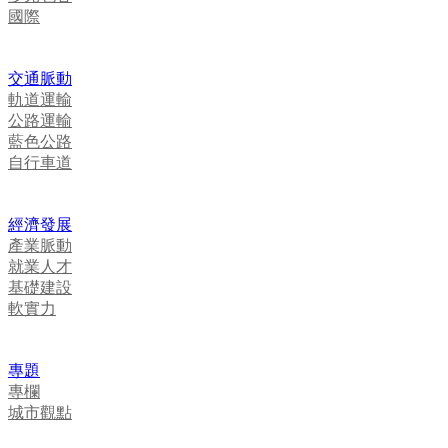
國際
交通脈動
軌道運輸
公路運輸
藍色公路
自行車道
經濟發展
產業脈動
就業人才
基礎建設
軟實力
專題
專欄
城市觀點