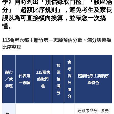
學》同時列出「預估錄取門檻」「該區滿
分」「超額比序規則」，避免考生及家長
誤以為可直接橫向換算，並帶您一次搞
懂。
115會考六都＋新竹第一志願預估分數、滿分與超額
比序整理
會
該
考
縣市
115預估
區
代表第
採
超額比序主要順序
／就
錄取門
總
一志願
計
與特色
學區
檻
滿
滿
分
分
志願序36分、多元
台