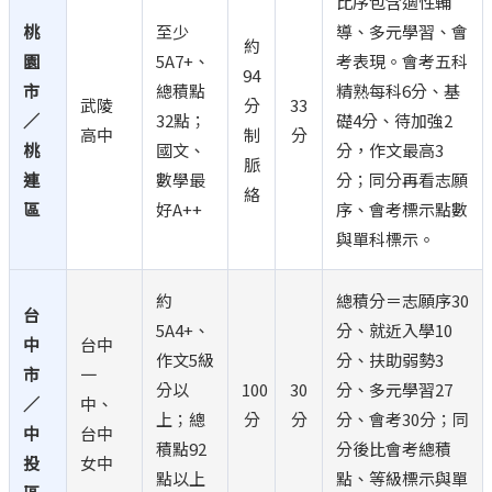
比序包含適性輔
桃
至少
導、多元學習、會
約
園
5A7+、
考表現。會考五科
94
市
總積點
精熟每科6分、基
武陵
分
33
／
32點；
礎4分、待加強2
高中
制
分
桃
國文、
分，作文最高3
脈
連
數學最
分；同分再看志願
絡
區
好A++
序、會考標示點數
與單科標示。
約
總積分＝志願序30
台
5A4+、
分、就近入學10
中
台中
作文5級
分、扶助弱勢3
市
一
分以
100
30
分、多元學習27
／
中、
上；總
分
分
分、會考30分；同
中
台中
積點92
分後比會考總積
投
女中
點以上
點、等級標示與單