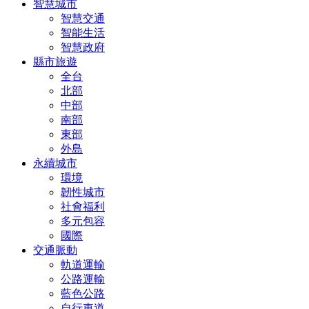
智慧城市
智慧交通
智能生活
智慧政府
縣市旅遊
全台
北部
中部
南部
東部
外島
永續城市
環境
韌性城市
社會福利
多元包容
國際
交通脈動
軌道運輸
公路運輸
藍色公路
自行車道