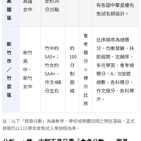
高
高雄
女約30
有各國中繁星優先
雄
女中
分25點
免試名額設計。
區
會
比序順序為總積
新
考
竹中約
約
分、均衡發展、扶
竹
新竹
積
5A5+；
100
助弱勢、志願序、
市
高
分
竹女約
分
多元學習、會考總
／
中、
＋
5A4+、
制
積分、A／B加號
竹
新竹
標
作文4級
脈
總數、各科積分、
苗
女中
示
分左右
絡
作文級分、各科標
區
比
示。
序
註：以下「錄取分數」為補教界、學校或媒體訪問之預估落點，正式
錄取仍以115學年度免試入學放榜為準。