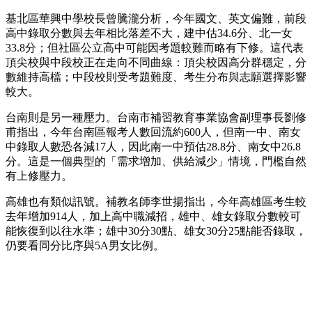
基北區華興中學校長曾騰瀧分析，今年國文、英文偏難，前段
高中錄取分數與去年相比落差不大，建中估34.6分、北一女
33.8分；但社區公立高中可能因考題較難而略有下修。這代表
頂尖校與中段校正在走向不同曲線：頂尖校因高分群穩定，分
數維持高檔；中段校則受考題難度、考生分布與志願選擇影響
較大。
台南則是另一種壓力。台南市補習教育事業協會副理事長劉修
甫指出，今年台南區報考人數回流約600人，但南一中、南女
中錄取人數恐各減17人，因此南一中預估28.8分、南女中26.8
分。這是一個典型的「需求增加、供給減少」情境，門檻自然
有上修壓力。
高雄也有類似訊號。補教名師李世揚指出，今年高雄區考生較
去年增加914人，加上高中職減招，雄中、雄女錄取分數較可
能恢復到以往水準；雄中30分30點、雄女30分25點能否錄取，
仍要看同分比序與5A男女比例。