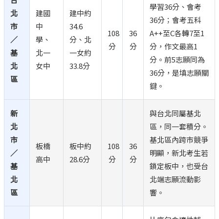
學習36分、會考
北
建國
建中約
36分；會考五科
市
中
34.6
108
36
A++至C各轉7至1
／
學、
分、北
分
分
分，作文最高1
基
北一
一女約
分。前5志願同為
北
女中
33.8分
36分，是填志願關
區
鍵。
新
與台北同屬基北
北
區，同一套積分。
市
基北區內跨市競爭
板橋
板中約
108
36
／
明顯，新北考生若
高中
28.6分
分
分
基
鎖定板中，也受台
北
北端志願流動影
區
響。