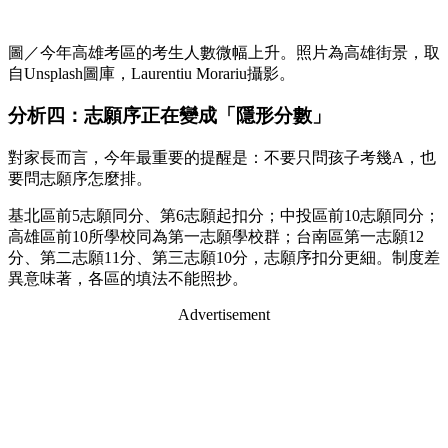
圖／今年高雄考區的考生人數微幅上升。照片為高雄街景，取
自Unsplash圖庫，Laurentiu Morariu攝影。
分析四：志願序正在變成「隱形分數」
對家長而言，今年最重要的提醒是：不要只問孩子考幾A，也
要問志願序怎麼排。
基北區前5志願同分、第6志願起扣分；中投區前10志願同分；
高雄區前10所學校同為第一志願學校群；台南區第一志願12
分、第二志願11分、第三志願10分，志願序扣分更細。制度差
異意味著，各區的填法不能照抄。
Advertisement