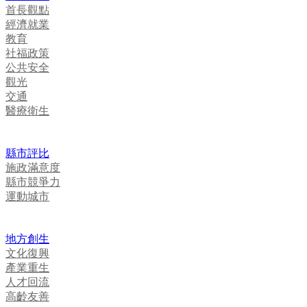
首長觀點
經濟就業
教育
社福政策
公共安全
觀光
交通
醫療衛生
縣市評比
施政滿意度
縣市競爭力
運動城市
地方創生
文化復興
產業重生
人才回流
高齡友善