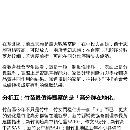
在基北區，前五志願是最大戰略空間；在中投與高雄，前十志
願容錯較高，可以放入一兩所夢幻志願；在台南，志願序分數
落差較細，若過度前衝，可能在同分比序時失去優勢。
從教育社會學角度看，這是一種「制度性排序」。表面上是分
數競爭，實際上是資訊掌握能力、家長升學判斷力與學校輔導
品質共同作用的結果。知道規則的家庭，往往能把同樣的會考
成績轉換成更有利的錄取結果。
分析五：竹苗最值得觀察的是「高分群在地化」
竹苗區今年不只是竹中、竹女門檻估升一個「＋」而已，更大
的變化是竹北高分群留在地就學。新竹縣補教協會副理事長黃
建國指出，新竹實驗高中預估需5A10+、作文5級分，新竹高
中約5A5+，新竹女中約5A4+；但竹北地區近年不少具備竹