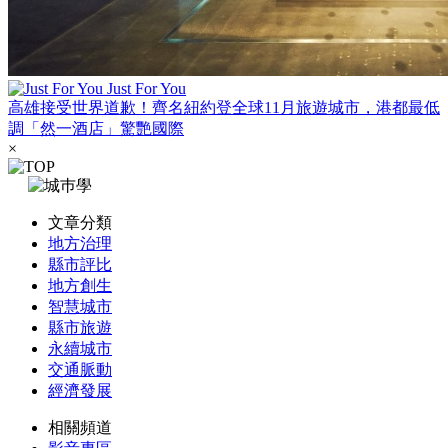
Just For You
高雄接受世界道歉！齊名紐約登全球11月旅遊城市，港都最低
調「然一酒店」驚艷國際
×
文章分類
地方治理
縣市評比
地方創生
智慧城市
縣市旅遊
永續城市
交通脈動
經濟發展
相關頻道