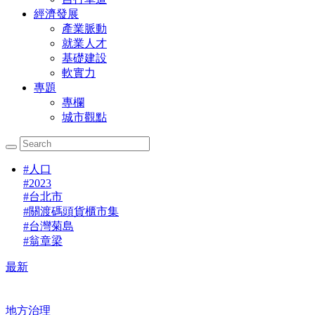
經濟發展
產業脈動
就業人才
基礎建設
軟實力
專題
專欄
城市觀點
#
人口
#
2023
#
台北市
#
關渡碼頭貨櫃市集
#
台灣菊島
#
翁章梁
最新
地方治理