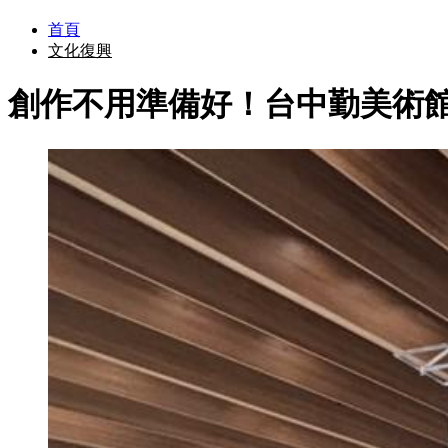
首頁
文化復興
創作不用準備好！台中勤美術