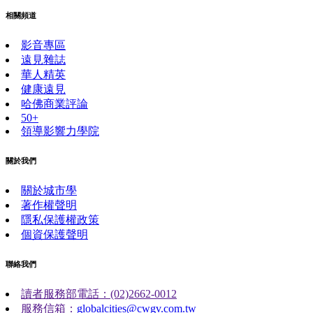
相關頻道
影音專區
遠見雜誌
華人精英
健康遠見
哈佛商業評論
50+
領導影響力學院
關於我們
關於城市學
著作權聲明
隱私保護權政策
個資保護聲明
聯絡我們
讀者服務部電話：(02)2662-0012
服務信箱：
globalcities@cwgv.com.tw