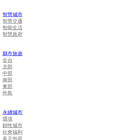
智慧城市
智慧交通
智能生活
智慧政府
縣市旅遊
全台
北部
中部
南部
東部
外島
永續城市
環境
韌性城市
社會福利
多元包容