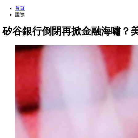
首頁
國際
矽谷銀行倒閉再掀金融海嘯？美