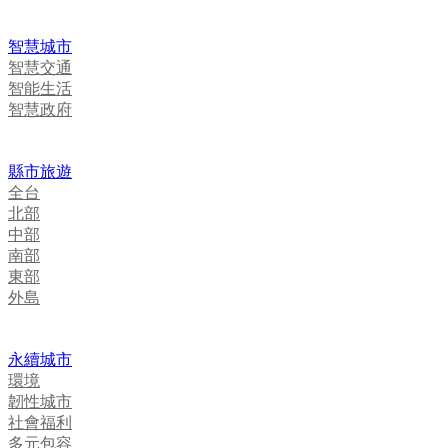
智慧城市
智慧交通
智能生活
智慧政府
縣市旅遊
全台
北部
中部
南部
東部
外島
永續城市
環境
韌性城市
社會福利
多元包容