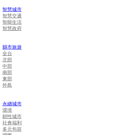
智慧城市
智慧交通
智能生活
智慧政府
縣市旅遊
全台
北部
中部
南部
東部
外島
永續城市
環境
韌性城市
社會福利
多元包容