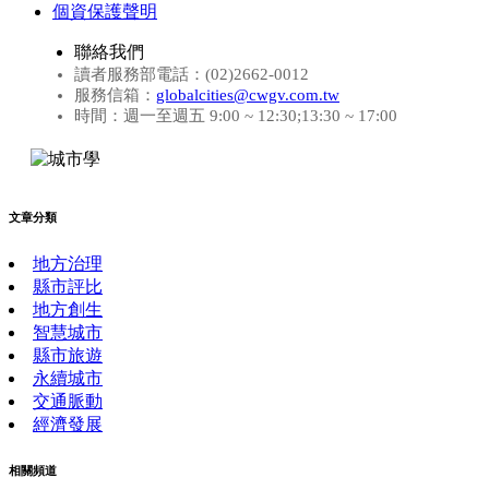
個資保護聲明
聯絡我們
讀者服務部電話：(02)2662-0012
服務信箱：
globalcities@cwgv.com.tw
時間：週一至週五 9:00 ~ 12:30;13:30 ~ 17:00
文章分類
地方治理
縣市評比
地方創生
智慧城市
縣市旅遊
永續城市
交通脈動
經濟發展
相關頻道