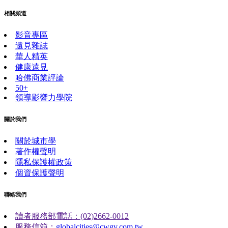
相關頻道
影音專區
遠見雜誌
華人精英
健康遠見
哈佛商業評論
50+
領導影響力學院
關於我們
關於城市學
著作權聲明
隱私保護權政策
個資保護聲明
聯絡我們
讀者服務部電話：(02)2662-0012
服務信箱：
globalcities@cwgv.com.tw