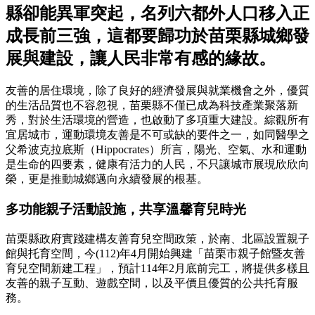
縣卻能異軍突起，名列六都外人口移入正
成長前三強，這都要歸功於苗栗縣城鄉發
展與建設，讓人民非常有感的緣故。
友善的居住環境，除了良好的經濟發展與就業機會之外，優質
的生活品質也不容忽視，苗栗縣不僅已成為科技產業聚落新
秀，對於生活環境的營造，也啟動了多項重大建設。綜觀所有
宜居城市，運動環境友善是不可或缺的要件之一，如同醫學之
父希波克拉底斯（Hippocrates）所言，陽光、空氣、水和運動
是生命的四要素，健康有活力的人民，不只讓城市展現欣欣向
榮，更是推動城鄉邁向永續發展的根基。
多功能親子活動設施，共享溫馨育兒時光
苗栗縣政府實踐建構友善育兒空間政策，於南、北區設置親子
館與托育空間，今(112)年4月開始興建「苗栗市親子館暨友善
育兒空間新建工程」，預計114年2月底前完工，將提供多樣且
友善的親子互動、遊戲空間，以及平價且優質的公共托育服
務。