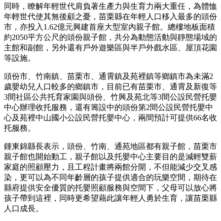
同時，瞭解年輕世代肩負著生產力與生育力兩大重任，為體恤
年輕世代使其無後顧之憂，苗栗縣在年輕人口移入最多的頭份
市，亦投入1.62億元興建首座大型室內親子館。總樓地板面積
約2050平方公尺的頭份親子館，共分為動態活動與靜態場域的
主館和副館，另外還有戶外遊樂區與半戶外戲水區、屋頂花園
等設施。
頭份市、竹南鎮、苗栗市、通霄鎮及苑裡鎮等鄉鎮市為未滿2
歲嬰幼兒人口較多的鄉鎮市，目前已有苗栗市、通霄及新復等
3間社區公共托育家園與頭份、竹興及苑北等3間公設民營托嬰
中心辦理收托服務，還有籌設中的頭份第2間公設民營托嬰中
心及苑裡中山國小公設民營托嬰中心，兩間預計可提供66名收
托服務。
鍾東錦縣長表示，頭份、竹南、通苑地區都有親子館，苗栗市
親子館也開始動工，親子館以及托嬰中心主要目的是減輕雙薪
家庭的照顧壓力，且工程計畫將兩館分開，不但能減少交叉感
染，更可以為不同年齡層的孩子提供適合的玩樂空間，期待在
縣府提供安全優質的托嬰照顧服務與空間下，父母可以放心將
孩子帶到這裡，同時更希望藉此讓年輕人勇於生育，讓苗栗縣
人口成長。