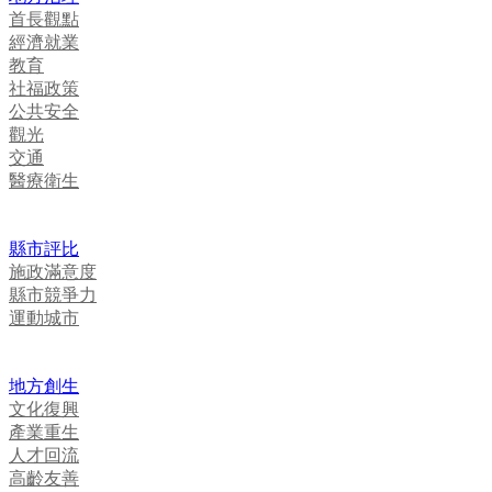
首長觀點
經濟就業
教育
社福政策
公共安全
觀光
交通
醫療衛生
縣市評比
施政滿意度
縣市競爭力
運動城市
地方創生
文化復興
產業重生
人才回流
高齡友善