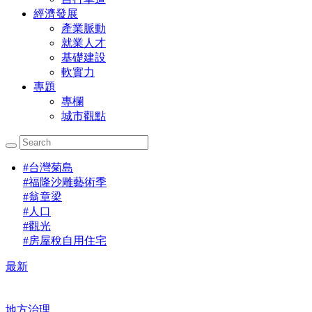
經濟發展
產業脈動
就業人才
基礎建設
軟實力
專題
專欄
城市觀點
#
台灣菊島
#
福隆沙雕藝術季
#
翁章梁
#
人口
#
觀光
#
房屋稅自用住宅
最新
地方治理