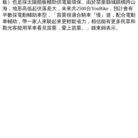
板）也是採太陽能板輔助供電最環保。由於苗栗縣城鎮橫跨山
海，地形高低起伏落差大，未來共2500台YouBike，預計會有
半數採電動輔助車型，「苗栗很適合騎車『慢』遊，配合電動
車輔助，帶一家人來騎起來更輕鬆省力，相信能有更多民眾和
觀光客能用單車看見苗栗，愛上苗栗。」鍾東錦表示。