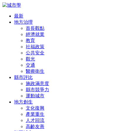
最新
地方治理
首長觀點
經濟就業
教育
社福政策
公共安全
觀光
交通
醫療衛生
縣市評比
施政滿意度
縣市競爭力
運動城市
地方創生
文化復興
產業重生
人才回流
高齡友善