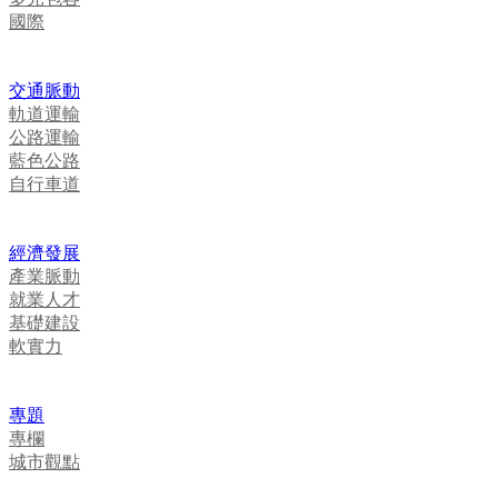
國際
交通脈動
軌道運輸
公路運輸
藍色公路
自行車道
經濟發展
產業脈動
就業人才
基礎建設
軟實力
專題
專欄
城市觀點