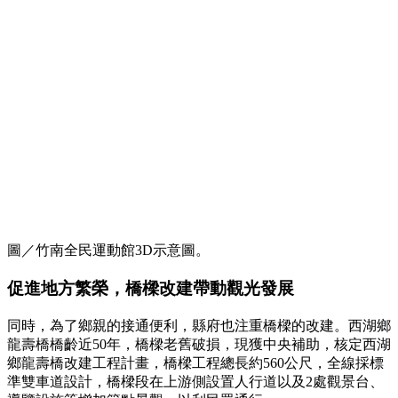
圖／竹南全民運動館3D示意圖。
促進地方繁榮，橋樑改建帶動觀光發展
同時，為了鄉親的接通便利，縣府也注重橋樑的改建。西湖鄉
龍壽橋橋齡近50年，橋樑老舊破損，現獲中央補助，核定西湖
鄉龍壽橋改建工程計畫，橋樑工程總長約560公尺，全線採標
準雙車道設計，橋樑段在上游側設置人行道以及2處觀景台、