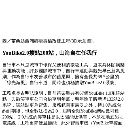
圖／苗栗縣西湖鄉龍壽橋改建工程(3D示意圖)。
YouBike2.0擴點200站，山海自在任我行
自行車不只是城市中環保又便利的接駁工具，還兼具休閒娛樂
與運動功能，許多國際城市中，自行車運動與觀光早已蔚為風
潮。作為自行車友善城市的苗栗縣，擁有全長共68.5公里的
「綠光海風」自行車道，同時也積極擴增YouBike2.0系統。
工務處長古明弘說明，目前苗栗縣共有67個YouBike 1.0系統站
點，與微笑單車公司合約至明年底，明年除了將新增133站2.0
系統，讓站點更為密集、服務範圍更廣泛之外，待1.0系統合
約到期後，也全數汰換為2.0，屆時全縣YouBike總站數可達
200站。2.0系統的停車柱是以太陽能板供電，不須在地底另埋
電路線，工程更簡便且節能，此外智慧車機（YouBike車控面