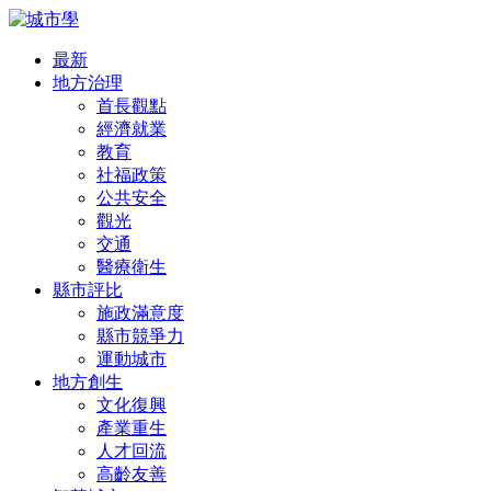
最新
地方治理
首長觀點
經濟就業
教育
社福政策
公共安全
觀光
交通
醫療衛生
縣市評比
施政滿意度
縣市競爭力
運動城市
地方創生
文化復興
產業重生
人才回流
高齡友善