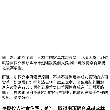
圖／新北市府榮獲「2023年國家卓越建設獎」27項大獎，邱敬
斌秘書長亦獲頒國家卓越建設獎個人獎-國土建設特別貢獻獎
之最高榮譽。
而進一步探究市府獲獎原因，不得不提到近年成功實現的多項
變革，如讓塭仔圳揮別過去50年鐵皮違章、老舊凌亂的面貌，
進入改變進行式；另外五股垃圾山華麗轉身成為「五股夏綠
地」，展現市政府團隊跨部門合作精神，也是官民攜手合作的
典範，深受好評。
長期投入社會住宅，是唯一取得兩項綜合卓越成就