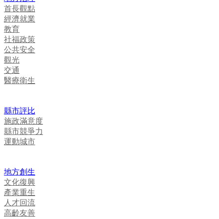
首長觀點
經濟就業
教育
社福政策
公共安全
觀光
交通
醫療衛生
縣市評比
施政滿意度
縣市競爭力
運動城市
地方創生
文化復興
產業重生
人才回流
高齡友善