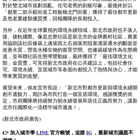
對於雙北城市規劃混亂、住宅老舊的刻板印象，最後終於以
「都更二箭示範街道工程板橋北門街案」獲得了最佳都市更新
及危老重建類優質獎，回報團隊的長期投入。
另外，在近年全球重視的環境永續領域，新北市政府也不落人
後、接軌國際。像是忠寮社區是新北市的金牌農村社區，農業
局協助該社區修築上邊坡因土石崩落而阻塞溝渠通水的斷面並
改善水質，營造水棲生物的復育空間、也修築緩坡作為生態廊
道，並串聯社區生態導覽動線，最終獲得了「最佳環境文化
類」金質獎，可見得新北市政府在公共建設上，包括社會住
宅、環境永續、宜居城市等各面向都投入了熱情與決心，才能
帶來實質的改變。
展望未來，侯友宜市長說：「新北市對都市更新與環境永續開
創不遺餘力，期許為市民打造一個宜居環境。感謝獲獎的肯
定，市府團隊將持續努力朝永續發展和居住正義而努力，讓新
北市往國際化一流標竿城市邁進！」
(新北市政府廣告)
👉 加入城市學
LINE
官方帳號，追蹤
IG
，最新城市議題不