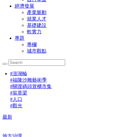
經濟發展
產業脈動
就業人才
基礎建設
軟實力
專題
專欄
城市觀點
#
澎湖輪
#
福隆沙雕藝術季
#
關渡碼頭貨櫃市集
#
翁章梁
#
人口
#
觀光
最新
地方治理