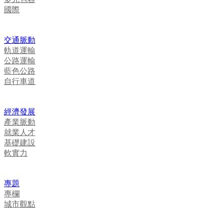
國際
交通脈動
軌道運輸
公路運輸
藍色公路
自行車道
經濟發展
產業脈動
就業人才
基礎建設
軟實力
專題
專欄
城市觀點