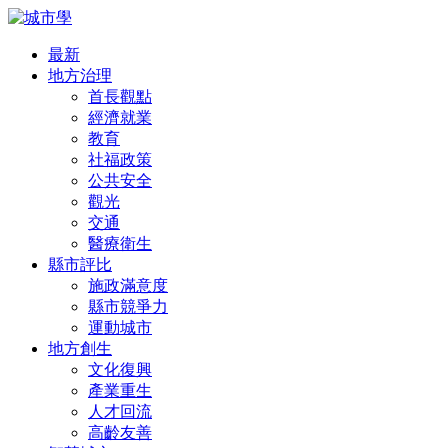
最新
地方治理
首長觀點
經濟就業
教育
社福政策
公共安全
觀光
交通
醫療衛生
縣市評比
施政滿意度
縣市競爭力
運動城市
地方創生
文化復興
產業重生
人才回流
高齡友善