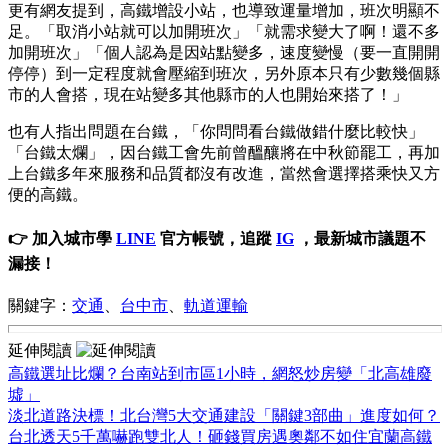
更有網友提到，高鐵增設小站，也導致運量增加，班次明顯不
足。「取消小站就可以加開班次」「就需求變大了啊！還不多
加開班次」「個人認為是因站點變多，速度變慢（要一直開開
停停）到一定程度就會壓縮到班次，另外原本只有少數幾個縣
市的人會搭，現在站變多其他縣市的人也開始來搭了！」
也有人指出問題在台鐵，「你問問看台鐵做錯什麼比較快」
「台鐵太爛」，因台鐵工會先前曾醞釀將在中秋節罷工，再加
上台鐵多年來服務和品質都沒有改進，當然會選擇搭乘快又方
便的高鐵。
👉 加入城市學
LINE
官方帳號，追蹤
IG
，最新城市議題不
漏接！
關鍵字：
交通
、
台中市
、
軌道運輸
延伸閱讀
高鐵選址比爛？台南站到市區1小時，網怒炒房變「北高雄廢
墟」
淡北道路決標！北台灣5大交通建設「關鍵3部曲」進度如何？
台北透天5千萬嚇跑雙北人！砸錢買房遇奧鄰不如住宜蘭高鐵