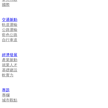
國際
交通脈動
軌道運輸
公路運輸
藍色公路
自行車道
經濟發展
產業脈動
就業人才
基礎建設
軟實力
專題
專欄
城市觀點