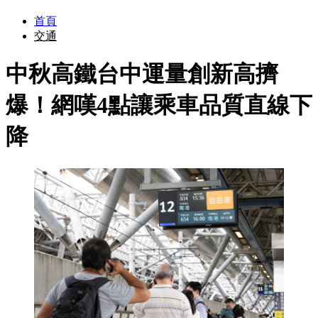
首頁
交通
中秋高鐵台中運量創新高擠
爆！網嘆4點讓乘車品質直線下
降