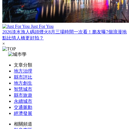
Just For You
2026淡水漁人碼頭煙火8月三場時間一次看！脆友曝7個浪漫地
點比情人橋更好拍？
×
文章分類
地方治理
縣市評比
地方創生
智慧城市
縣市旅遊
永續城市
交通脈動
經濟發展
相關頻道