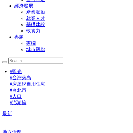
經濟發展
產業脈動
就業人才
基礎建設
軟實力
專題
專欄
城市觀點
#
觀光
#
台灣菊島
#
房屋稅自用住宅
#
台北市
#
人口
#
澎湖輪
最新
地方治理