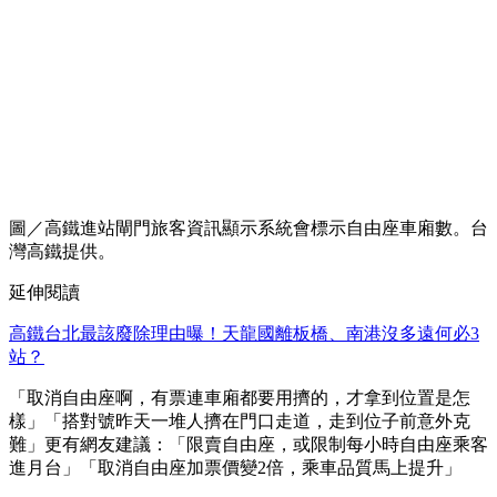
圖／高鐵進站閘門旅客資訊顯示系統會標示自由座車廂數。台
灣高鐵提供。
延伸閱讀
高鐵台北最該廢除理由曝！天龍國離板橋、南港沒多遠何必3
站？
「取消自由座啊，有票連車廂都要用擠的，才拿到位置是怎
樣」「搭對號昨天一堆人擠在門口走道，走到位子前意外克
難」更有網友建議：「限賣自由座，或限制每小時自由座乘客
進月台」「取消自由座加票價變2倍，乘車品質馬上提升」