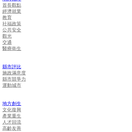
首長觀點
經濟就業
教育
社福政策
公共安全
觀光
交通
醫療衛生
縣市評比
施政滿意度
縣市競爭力
運動城市
地方創生
文化復興
產業重生
人才回流
高齡友善