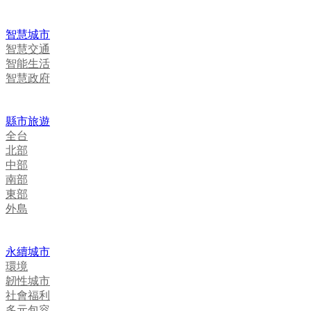
智慧城市
智慧交通
智能生活
智慧政府
縣市旅遊
全台
北部
中部
南部
東部
外島
永續城市
環境
韌性城市
社會福利
多元包容