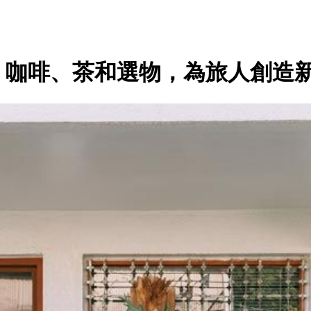
、咖啡、茶和選物，為旅人創造