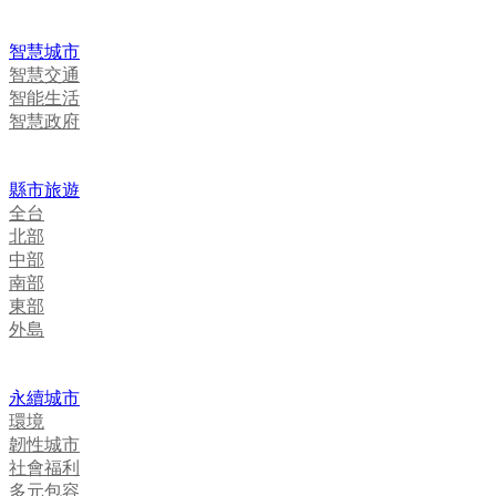
智慧城市
智慧交通
智能生活
智慧政府
縣市旅遊
全台
北部
中部
南部
東部
外島
永續城市
環境
韌性城市
社會福利
多元包容