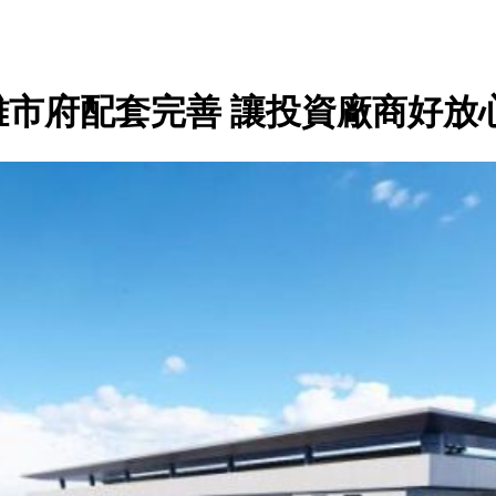
市府配套完善 讓投資廠商好放