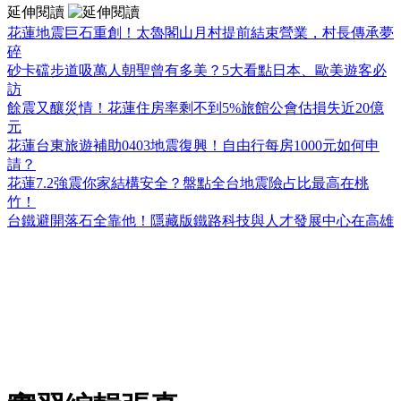
延伸閱讀
花蓮地震巨石重創！太魯閣山月村提前結束營業，村長傳承夢
碎
砂卡礑步道吸萬人朝聖曾有多美？5大看點日本、歐美遊客必
訪
餘震又釀災情！花蓮住房率剩不到5%旅館公會估損失近20億
元
花蓮台東旅遊補助0403地震復興！自由行每房1000元如何申
請？
花蓮7.2強震你家結構安全？盤點全台地震險占比最高在桃
竹！
台鐵避開落石全靠他！隱藏版鐵路科技與人才發展中心在高雄