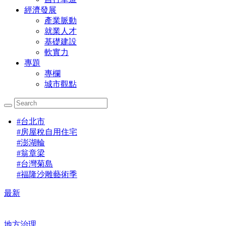
經濟發展
產業脈動
就業人才
基礎建設
軟實力
專題
專欄
城市觀點
#
台北市
#
房屋稅自用住宅
#
澎湖輪
#
翁章梁
#
台灣菊島
#
福隆沙雕藝術季
最新
地方治理