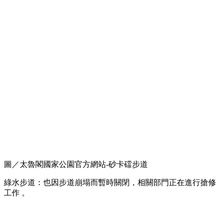
圖／太魯閣國家公園官方網站-砂卡礑步道
綠水步道：也因步道崩塌而暫時關閉，相關部門正在進行搶修
工作 。