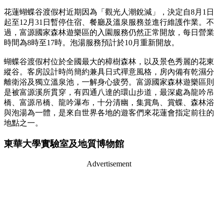
花蓮蝴蝶谷渡假村近期因為「觀光人潮銳減」，決定自8月1日
起至12月31日暫停住宿、餐廳及溫泉服務並進行維護作業。不
過，富源國家森林遊樂區的入園服務仍然正常開放，每日營業
時間為8時至17時。泡湯服務預計於10月重新開放。
蝴蝶谷渡假村位於全國最大的樟樹森林，以及景色秀麗的花東
縱谷。客房設計時尚簡約兼具日式禪意風格，房內備有乾濕分
離衛浴及獨立溫泉池，一解身心疲勞。富源國家森林遊樂區則
是被富源溪所貫穿，有四通八達的環山步道，最深處為龍吟吊
橋、富源吊橋、龍吟瀑布，十分清幽，集賞鳥、賞蝶、森林浴
與泡湯為一體，是來自世界各地的遊客們來花蓮會指定前往的
地點之一。
東華大學實驗室及地質博物館
Advertisement