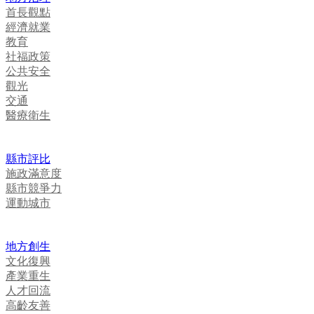
首長觀點
經濟就業
教育
社福政策
公共安全
觀光
交通
醫療衛生
縣市評比
施政滿意度
縣市競爭力
運動城市
地方創生
文化復興
產業重生
人才回流
高齡友善