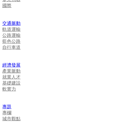
國際
交通脈動
軌道運輸
公路運輸
藍色公路
自行車道
經濟發展
產業脈動
就業人才
基礎建設
軟實力
專題
專欄
城市觀點