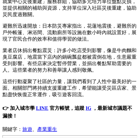
就業中心災後重建」服務群組，協助多元培力單位盤點災損，
並提供相關的補助與資源，支持單位深入社區災後重建，協助
災民度過難關。
避難所迅速開放：日本防災專家指出，花蓮地震後，避難所的
戶外帳篷、淋浴間、流動廁所等設施在數小時內就設置好，展
現了官民合作的效率和值得學習的做法。
業者店休捐出餐點震災：許多小吃店受到影響，像是牛肉麵和
臭豆腐店，地震當下店內的鍋碗瓢盆都被震倒在地，生意嚴重
受到影響。有些店家決定暫停營業，並捐出餐點幫助需要的
人。這些業者的努力和善舉讓人感到敬佩。
這些行動凝聚了社區的力量，讓我們看到了人性中最美好的一
面。相關部門將持續支援重建工作，希望能讓受災區店家、景
點盡快恢復正常運作，吸引遊客回流。
👉 加入城市學
LINE
官方帳號，追蹤
IG
，最新城市議題不
漏接！
關鍵字：
旅遊
、
產業重生