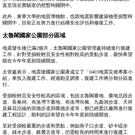
直至現在實驗室仍然暫時關閉中。
此外，東華大學的地質博物館，也因地震影響建築物受損暫時
關閉中，目前正在努力進行結構安全評估和修復工作。
太魯閣國家公園部分區域
地震發生後已滿2個月，太魯閣國家公園管理處持續進行復建
工作，針對受損較輕且安全性相對較高的景點步道，最快希望
能在今年年底前陸續開放。
太管處表示，地震後國家公園署成立了「0403地震災後專案小
組」來投入復建工作。經過勘災調查，復建工作將分期分區進
行。
受損較輕且安全性較高的區域，包括太魯閣臺地、臺地北段步
道、長春祠、布洛灣下臺地、布洛灣吊橋、九曲洞步道、天祥
及蘇花沿線的崇德步道與匯德步道等，都已經委託廠商進行復
建工程設計，順利的話有望在今年年底前陸續開放。
至於受損較嚴重的步道和景點，例如燕子口步道、砂卡礑步
道、綠水步道、錐麓古道等，仍需較長的時間來進行復建工