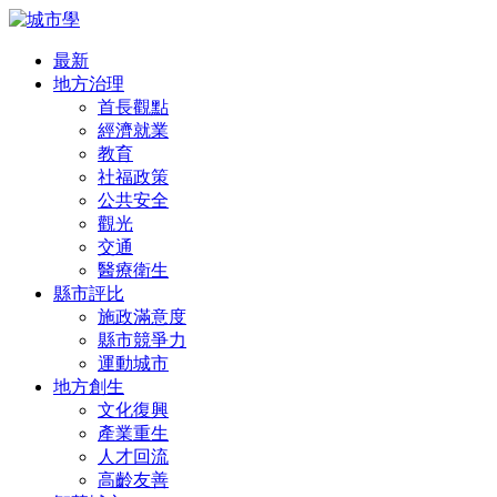
最新
地方治理
首長觀點
經濟就業
教育
社福政策
公共安全
觀光
交通
醫療衛生
縣市評比
施政滿意度
縣市競爭力
運動城市
地方創生
文化復興
產業重生
人才回流
高齡友善