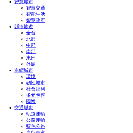
智慧城市
智慧交通
智能生活
智慧政府
縣市旅遊
全台
北部
中部
南部
東部
外島
永續城市
環境
韌性城市
社會福利
多元包容
國際
交通脈動
軌道運輸
公路運輸
藍色公路
自行車道