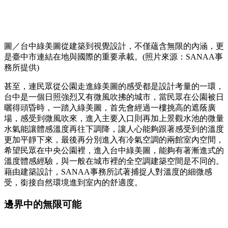
圖／台中綠美圖從建築到視覺設計，不僅蘊含無限的內涵，更
是臺中市連結在地與國際的重要承載。(照片來源：SANAA事
務所提供)
甚至，連民眾從公園走進綠美圖的感受都是設計考量的一環，
台中是一個日照強烈又有微風吹拂的城市，當民眾在公園被日
曬得頭昏時，一踏入綠美圖，首先會經過一樓挑高的遮蔭廣
場，感受到微風吹來，進入主要入口則再加上景觀水池的微量
水氣能讓體感溫度再往下調降，讓人心能夠跟著感受到的溫度
更加平靜下來，最後再分別進入有冷氣空調的兩館室內空間，
希望民眾在中央公園裡，進入台中綠美圖，能夠有著漸進式的
溫度體感經驗，與一般在城市裡的全空調建築空間是不同的。
藉由建築設計，SANAA事務所試著捕捉人對溫度的細微感
受，銜接自然環境進到室內的舒適度。
邊界中的無限可能