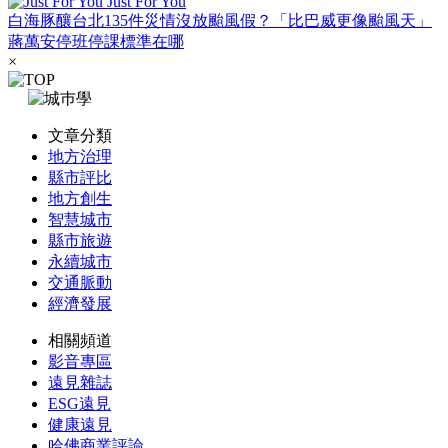
Just For You
白海豚釀台北135件災情沒放颱風假？「比巴威更像颱風天」
蔣萬安停班停課標準在哪
×
文章分類
地方治理
縣市評比
地方創生
智慧城市
縣市旅遊
永續城市
交通脈動
經濟發展
相關頻道
影音專區
遠見雜誌
ESG遠見
健康遠見
哈佛商業評論