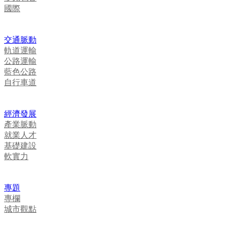
國際
交通脈動
軌道運輸
公路運輸
藍色公路
自行車道
經濟發展
產業脈動
就業人才
基礎建設
軟實力
專題
專欄
城市觀點