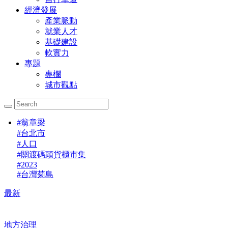
經濟發展
產業脈動
就業人才
基礎建設
軟實力
專題
專欄
城市觀點
#
翁章梁
#
台北市
#
人口
#
關渡碼頭貨櫃市集
#
2023
#
台灣菊島
最新
地方治理