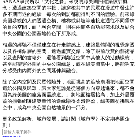
SANAA事務所以「文化之森」來說明綠美圖的建築設計概
念：透過建築空間的串接，讓穿梭其中的民眾在漫遊中發生許
多不期而遇的經驗，每次的到訪都能得到不同的體驗。前來綠
美圖參觀的人們透過空橋、樓梯或斜坡等連接道通往不同需求
的目的空間，而「融合空間」則在兩館各自功能需求以及結合
中央公園的公園基地特色下所形成。
相遇的經驗不僅僅建立在行走體感上，建築量體間的視覺穿透
以及各棟錯層的空間，透過虛實交錯，除了眼前欣賞的藝術品
以及查閱的書籍外，還能看到鄰近空間中其他人的活動樣態，
甚至能望穿外圍的中央公園綠意，處在綠美圖當中，將能夠充
分感受由內而外的空間延伸與融合。
除了室內空間及民眾體驗外，地面挑高的遮蔭廣場把地面空間
還給公園及民眾，讓大家無論是從哪個方向穿越進來，都不會
因為綠美圖的座落而需繞道。」將地面樓層抬高，加上外層覆
蓋的擴張網讓建築量體的邊緣顯得柔滑輕盈，綠美圖彷彿飄在
空中，成為中央公園自然地景的一部分。
更多政策解析、城市發展，請訂閱《城市學》不定期專題企
劃！