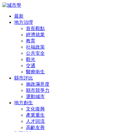
最新
地方治理
首長觀點
經濟就業
教育
社福政策
公共安全
觀光
交通
醫療衛生
縣市評比
施政滿意度
縣市競爭力
運動城市
地方創生
文化復興
產業重生
人才回流
高齡友善