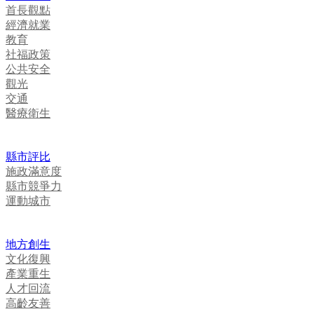
首長觀點
經濟就業
教育
社福政策
公共安全
觀光
交通
醫療衛生
縣市評比
施政滿意度
縣市競爭力
運動城市
地方創生
文化復興
產業重生
人才回流
高齡友善