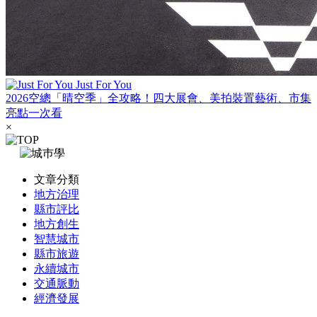
Just For You
2026空總「晴空季」全攻略！四大展會、美拍裝置藝術、市集
亮點一次看
×
文章分類
地方治理
縣市評比
地方創生
智慧城市
縣市旅遊
永續城市
交通脈動
經濟發展