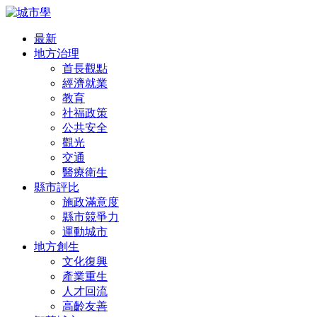
最新
地方治理
首長觀點
經濟就業
教育
社福政策
公共安全
觀光
交通
醫療衛生
縣市評比
施政滿意度
縣市競爭力
運動城市
地方創生
文化復興
產業重生
人才回流
高齡友善