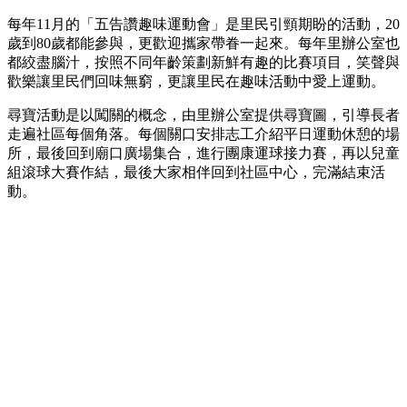
每年11月的「五告讚趣味運動會」是里民引頸期盼的活動，20
歲到80歲都能參與，更歡迎攜家帶眷一起來。每年里辦公室也
都絞盡腦汁，按照不同年齡策劃新鮮有趣的比賽項目，笑聲與
歡樂讓里民們回味無窮，更讓里民在趣味活動中愛上運動。
尋寶活動是以闖關的概念，由里辦公室提供尋寶圖，引導長者
走遍社區每個角落。每個關口安排志工介紹平日運動休憩的場
所，最後回到廟口廣場集合，進行團康運球接力賽，再以兒童
組滾球大賽作結，最後大家相伴回到社區中心，完滿結束活
動。