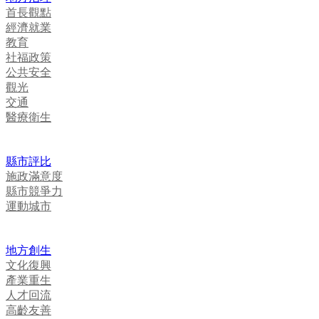
首長觀點
經濟就業
教育
社福政策
公共安全
觀光
交通
醫療衛生
縣市評比
施政滿意度
縣市競爭力
運動城市
地方創生
文化復興
產業重生
人才回流
高齡友善