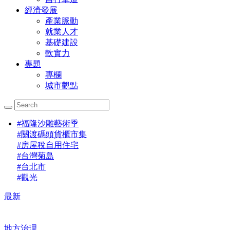
經濟發展
產業脈動
就業人才
基礎建設
軟實力
專題
專欄
城市觀點
#
福隆沙雕藝術季
#
關渡碼頭貨櫃市集
#
房屋稅自用住宅
#
台灣菊島
#
台北市
#
觀光
最新
地方治理