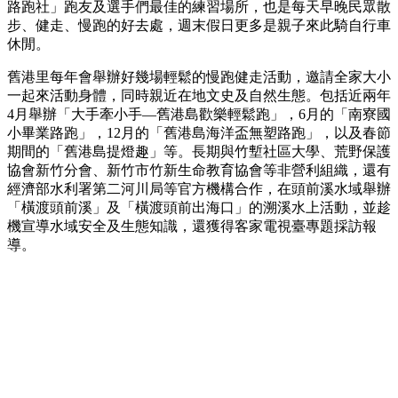
路跑社」跑友及選手們最佳的練習場所，也是每天早晚民眾散
步、健走、慢跑的好去處，週末假日更多是親子來此騎自行車
休閒。
舊港里每年會舉辦好幾場輕鬆的慢跑健走活動，邀請全家大小
一起來活動身體，同時親近在地文史及自然生態。包括近兩年
4月舉辦「大手牽小手—舊港島歡樂輕鬆跑」，6月的「南寮國
小畢業路跑」，12月的「舊港島海洋盃無塑路跑」，以及春節
期間的「舊港島提燈趣」等。長期與竹塹社區大學、荒野保護
協會新竹分會、新竹市竹新生命教育協會等非營利組織，還有
經濟部水利署第二河川局等官方機構合作，在頭前溪水域舉辦
「橫渡頭前溪」及「橫渡頭前出海口」的溯溪水上活動，並趁
機宣導水域安全及生態知識，還獲得客家電視臺專題採訪報
導。