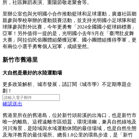
所，社區舞蹈表演、重陽節敬老聚會等。
里辦公室也與光明國小合作推動籃球和足球運動，廣邀社區鄉
親參與學校舉辦的運動競賽活動，並支持光明國小足球隊和籃
球隊參與對外比賽，今年更勇奪「2024全國國小籃球錦標賽」
亞軍！另外值得一提的是，光明國小去年9月在「臺灣肚皮舞
大賽」阿拉伯民俗團體組榮獲冠軍、國小團體組獲得季軍，更
有兩位小選手勇奪個人冠軍，成績斐然。
新竹市舊港里
大自然是最好的水陸運動場
更多政策解析、城市發展，請訂閱《城市學》不定期專題企
劃！
確認送出
舊港里所在的舊港島，位於新竹頭前溪的出海口，也是新竹市
唯一的離島。這裡遠離市區煩囂，環境清幽，兼具自然綠地及
河川海景，是陸域與水域運動休閒的最佳場域，也是自然生態
及海洋教育的最佳場所。總長1.8公里的環島步道，是「新竹