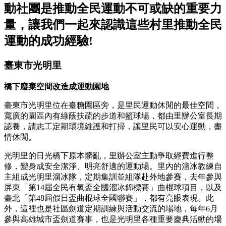
動社團是推動全民運動不可或缺的重要力
量，讓我們一起來認識這些村里推動全民
運動的成功經驗!
臺東市光明里
橋下廢棄空間改造成運動園地
臺東市光明里位在臺糖園區旁，是里民運動休閒的最佳空間，
寬廣的園區內有綠蔭扶疏的步道和籃球場，都由里辦公室長期
認養，請志工定期環境維護和打掃，讓里民可以安心運動，盡
情休閒。
光明里的日光橋下原本髒亂，里辦公室主動爭取經費進行整
修，變身成安全潔淨、明亮舒適的運動場。里內的溜冰教練自
主組成光明里溜冰隊，定期集訓並組隊赴外地參賽，去年參與
屏東「第14屆全民有氧盃全國溜冰錦標賽」曲棍球項目，以及
臺北「第48屆假日盃曲棍球全國聯賽」，都有亮眼表現。此
外，這裡也是社區劍道定期訓練與活動交流的場地，每年6月
參與高雄城市盃劍道賽事，也是光明里各種重要慶典活動的場