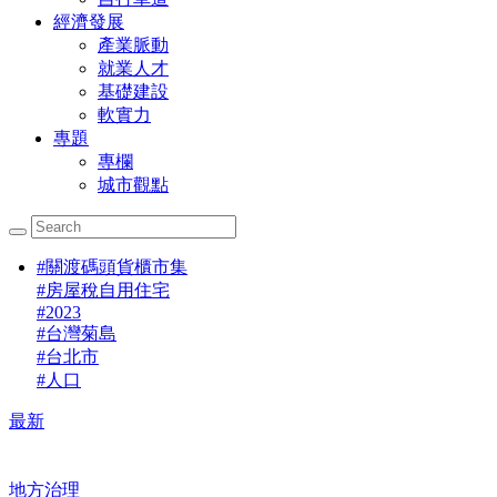
經濟發展
產業脈動
就業人才
基礎建設
軟實力
專題
專欄
城市觀點
#
關渡碼頭貨櫃市集
#
房屋稅自用住宅
#
2023
#
台灣菊島
#
台北市
#
人口
最新
地方治理