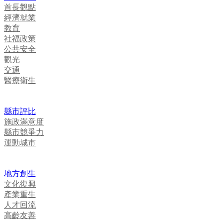
首長觀點
經濟就業
教育
社福政策
公共安全
觀光
交通
醫療衛生
縣市評比
施政滿意度
縣市競爭力
運動城市
地方創生
文化復興
產業重生
人才回流
高齡友善