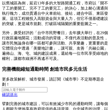
以舊城區為例，延宕13年多的大智路開通工程，市府以「開不
了工的要開工、完不了工的要完工」的決心，加上耐心溝通與
執行魄力，成功貫通台中火車前站、後站，縫合中區、東區發
展。這項工程雖投入高額資金與大量人力，但它不僅基礎建設
的突破，更是城市規劃、打破區域隔閡的重要藍圖之一。
另外，廣受好評的「台中市民野餐日」去年擴大舉行，在29個
行政區遍地開花；活動成功的背後，不僅代表活動的普及性，
讓市民無論身在哪一區都可參與活動、共享樂趣，更重要的是
它體現台中透過「美樂地計畫」，讓可親、友善「共融公園」
遍佈山、海、屯、城的建設成果，還給每一位市民享受綠地的
權利，讓都市綠洲不再遙不可及。
完善機能縮短通勤時間 創造市民多元生活
更多政策解析、城市發展，請訂閱《城市學》不定期專題企
劃！
確認送出
擘劃完善的城市建設，可以有效減少市民的通勤時間，讓每個
人都能方便地享有政府提供的各項資源。台中城市的治理，以