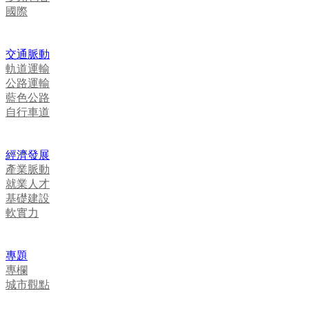
國際
交通脈動
軌道運輸
公路運輸
藍色公路
自行車道
經濟發展
產業脈動
就業人才
基礎建設
軟實力
專題
專欄
城市觀點