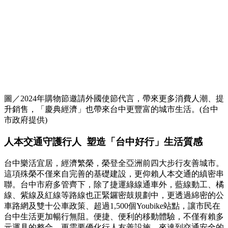
圖／2024年購物節邀請外國使節代言，帶來更多消費人潮、提
升銷售，「慶典經濟」也帶來台中更豐富的城市生活。(台中
市政府提供)
人本交通守護行人 塑造「台中好行」生活質感
台中樂活宜居，經濟繁榮，榮登全亞洲前四大步行友善城市。
這項殊榮不僅來自完善的基礎建設，更仰賴人本交通的縝密串
聯。台中市府多管齊下，除了捷運綠線通車外，藍線動工、橘
線、紫線及紅線等路線也正緊鑼密鼓規劃中，更透過綿密的公
車路網及雙十公車政策、超過1,500個Youbike站點，讓市民在
台中生活更加暢行無阻。便捷、便利的移動體驗，不僅有賴多
元運具的整合，更需要優化行人友善設施，來達到交通安全的