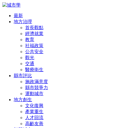
最新
地方治理
首長觀點
經濟就業
教育
社福政策
公共安全
觀光
交通
醫療衛生
縣市評比
施政滿意度
縣市競爭力
運動城市
地方創生
文化復興
產業重生
人才回流
高齡友善