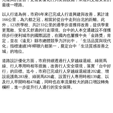
最後一哩路。
以人行道為例，市府6年來已完成人行道興建與改善，累計達
166公里，為六都之冠，相當於從台中走到台北的距離。此
外，123所學校、共計33公里的通學步道獲得改善，提供學童
更寬敞、安全又舒適的行走環境。台中的人本交通建設不僅獲
得步行便利城市的國際認證，在國內也屢獲中央「金路獎」肯
定，並在《遠見》縣市總體競爭力評比中，「生活品質與現代
化」指標連續3年蟬聯六都第一，奠定台中「生活質感首善之
城」的地位。
道路設計優化方面，市府持續透過行人穿越線退縮、綠斑馬
線、行人專用時相等措施，改善行人安全環境，落實「台中好
行」的目標。迄今，市府已完成行人穿越線退縮達202處、增
設庇護島283座、綠斑馬826處、設置行人專用時相139處、以
及行人早開時相478處，同時也在車流量較大的路口增設轉角
欄杆，進一步提升行人通行的安全保障。