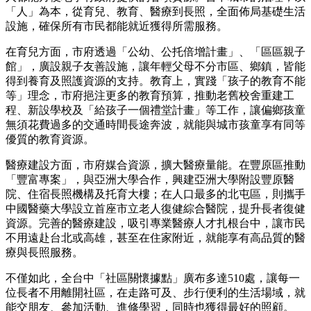
「人」為本，從育兒、教育、醫療到長照，全面佈局基礎生活
設施，確保所有市民都能就近獲得所需服務。
在育兒方面，市府透過「公幼、公托倍增計畫」、「區區親子
館」，廣設親子友善設施，讓年輕父母不分市區、鄉鎮，皆能
得到養育及照護資源的支持。教育上，實踐「孩子的教育不能
等」理念，市府挹注更多的教育預算，推動老舊校舍重建工
程、新設學校及「給孩子一個禮堂計畫」等工作，讓偏鄉孩童
無須花費過多的交通時間長途奔波，就能與城市孩童享有同等
優質的教育資源。
醫療建設方面，市府媒合資源，擴大醫療量能。在豐原區推動
「豐富專案」，與亞洲大學合作，興建亞洲大學附設豐原醫
院、住宿長照機構及托育大樓；在人口最多的北屯區，則攜手
中國醫藥大學設立首座市立老人復健綜合醫院，提升長者復健
資源。完善的醫療建設，吸引專業醫療人才扎根台中，讓市民
不用遠赴台北或高雄，甚至在住家附近，就能享有高品質的醫
療與長照服務。
不僅如此，全台中「社區關懷據點」廣布多達510處，讓每一
位長者不用離開社區，在走路可及、步行便利的生活場域，就
能交朋友、參加活動、進修學習，同時也獲得最好的照顧。