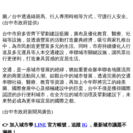
圖／台中透過綠斑馬、行人專用時相等方式，守護行人安全。
(台中市政府提供)
台中市府多管齊下擘劃建設藍圖，廣布及優化教育、醫療、社
福等設施，並透過豐富的活動打造慶典經濟，吸引商家扎根台
中，為市民創造更豐富多元的生活。同時，市府持續優化人行
道及多元運具等人本交通建設，串聯城市關鍵設施，讓民眾出
行更便利，打造兼具質感的宜居生活。
交通，是一座城市發展的經緯，猶如重要命脈串聯各地匯流而
來的商業活動與人潮。綜觀台中的城市發展，透過完善的交通
串聯社福、醫療、教育等資源，再加上今年即將完工的綠美
圖、國際會展中心及積極建設中的巨蛋，台中不僅是獲得國際
認證的步行便利城市，在全方位的城市治理及擘劃建設下，未
來勢必成為更幸福宜居的國際之都。
(台中市政府新聞局廣告)
👉 加入城市學
LINE
官方帳號，追蹤
IG
，最新城市議題不
漏接！