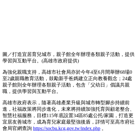
圖／打造宜居育兒城市，親子館全年辦理各類親子活動，提供
學習與互動平台。(高雄市政府提供)
為強化親職支持，高雄市社會局亦於今年4至6月間舉辦68場0
至2歲親職教育活動，鼓勵新手爸媽建立正向教養觀念；24處
親子館則全年辦理各類親子活動，包含「父幼日」倡議共親
職，提供學習與互動平台。
高雄市政府表示，隨著高雄產業升級與城市轉型腳步持續前
進，社福政策將同步進化，未來將持續加強托育與顧老整合、
智慧社福服務，目標115年底設置34區85處公托/家園，打造更
宜居友善城市，成為育兒家庭最堅強後盾，詳情可至高市府社
會局官網查詢
https://socbu.kcg.gov.tw/index.php
。