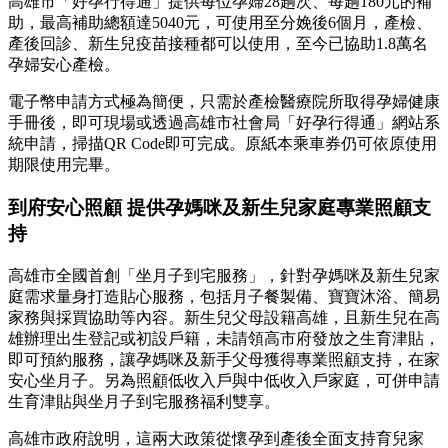
高雄市「好孕行得通」提供每位孕婦28趟次、每趟180元的補
助，最高補助總額達5040元，可使用至分娩後6個月，產檢、
產後回診、新生兒疫苗接種都可以使用，至今已協助1.8萬名
孕婦安心產檢。
電子幣申請方式極為簡便，只需於產檢醫療院所取得孕婦健康
手冊後，即可現場或透過高雄市社會局「好孕行得通」網站系
統申請，掃描QR Code即可完成。原紙本乘車券仍可依原使用
期限使用完畢。
到府安心照顧 提供孕媽咪及新生兒家庭專業照顧支
持
高雄市全國首創「坐月子到宅服務」，針對孕媽咪及新生兒家
庭需求量身打造貼心服務，包括月子餐製備、寶寶沐浴、簡易
家務與採買協助等內容。新生兒父母設籍高雄，且新生兒在高
雄辦理出生登記或初設戶籍，未請領高市府發放之生育津貼，
即可預約服務，讓孕媽咪及新手父母獲得專業照顧支持，在家
安心坐月子。另為照顧低收入戶與中低收入戶家庭，可併申請
生育津貼與坐月子到宅服務福利雙享。
高雄市政府說明，這兩大政策從懷孕到產後全面支持育兒家