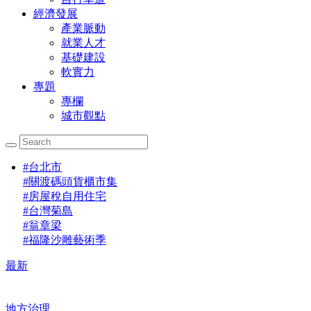
經濟發展
產業脈動
就業人才
基礎建設
軟實力
專題
專欄
城市觀點
#
台北市
#
關渡碼頭貨櫃市集
#
房屋稅自用住宅
#
台灣菊島
#
翁章梁
#
福隆沙雕藝術季
最新
地方治理