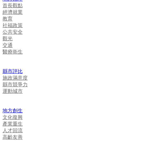
首長觀點
經濟就業
教育
社福政策
公共安全
觀光
交通
醫療衛生
縣市評比
施政滿意度
縣市競爭力
運動城市
地方創生
文化復興
產業重生
人才回流
高齡友善