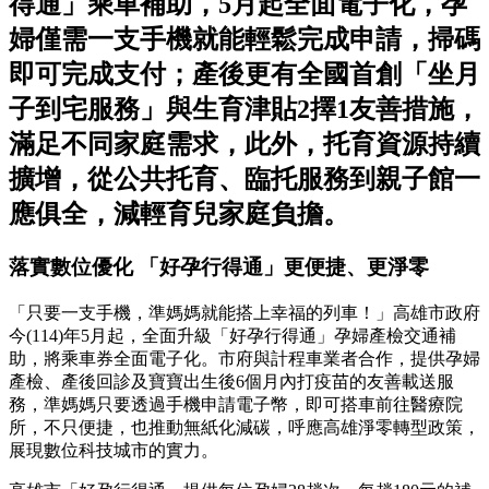
得通」乘車補助，5月起全面電子化，孕
婦僅需一支手機就能輕鬆完成申請，掃碼
即可完成支付；產後更有全國首創「坐月
子到宅服務」與生育津貼2擇1友善措施，
滿足不同家庭需求，此外，托育資源持續
擴增，從公共托育、臨托服務到親子館一
應俱全，減輕育兒家庭負擔。
落實數位優化 「好孕行得通」更便捷、更淨零
「只要一支手機，準媽媽就能搭上幸福的列車！」高雄市政府
今(114)年5月起，全面升級「好孕行得通」孕婦產檢交通補
助，將乘車券全面電子化。市府與計程車業者合作，提供孕婦
產檢、產後回診及寶寶出生後6個月內打疫苗的友善載送服
務，準媽媽只要透過手機申請電子幣，即可搭車前往醫療院
所，不只便捷，也推動無紙化減碳，呼應高雄淨零轉型政策，
展現數位科技城市的實力。