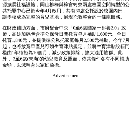
源擴展社福設施，岡山柳橋與梓官蚵寮兩處校園空間轉型的公
共托嬰中心已於今年4月啟用，共有30處公托設於校園內部，
讓學校成為完整的育兒基地，展現托教整合的一條龍服務。
在財政補助方面，市府配合中央「0至6歲國家一起養2.0」政
策，高雄加碼包含準公保母日間托育每月補助1,600元、全日
托育1,840元，並提供準公私托家庭每月2,500元補助。今年7月
起，也將放寬早產兒可領生育津貼規定，並將生育津貼設籍門
檻由1年縮短為10個月，減少政策排除，擴大適用族群。此
外， 2至6歲(未滿)的幼兒教育及照顧，依其條件各有不同補助
金額，以減輕育兒家庭負擔。
Advertisement