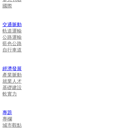
國際
交通脈動
軌道運輸
公路運輸
藍色公路
自行車道
經濟發展
產業脈動
就業人才
基礎建設
軟實力
專題
專欄
城市觀點