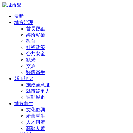
最新
地方治理
首長觀點
經濟就業
教育
社福政策
公共安全
觀光
交通
醫療衛生
縣市評比
施政滿意度
縣市競爭力
運動城市
地方創生
文化復興
產業重生
人才回流
高齡友善