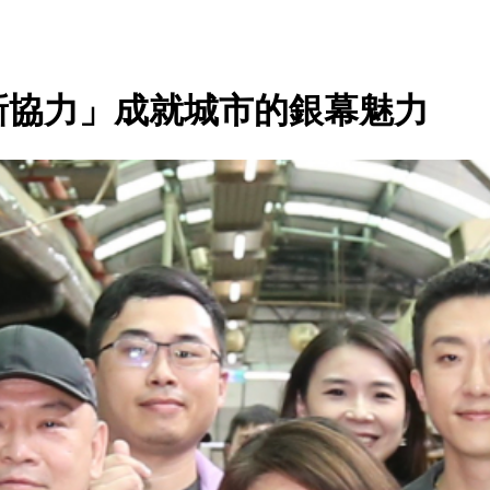
新協力」成就城市的銀幕魅力