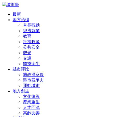
最新
地方治理
首長觀點
經濟就業
教育
社福政策
公共安全
觀光
交通
醫療衛生
縣市評比
施政滿意度
縣市競爭力
運動城市
地方創生
文化復興
產業重生
人才回流
高齡友善