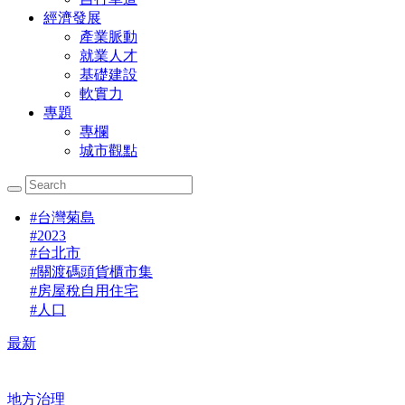
經濟發展
產業脈動
就業人才
基礎建設
軟實力
專題
專欄
城市觀點
#
台灣菊島
#
2023
#
台北市
#
關渡碼頭貨櫃市集
#
房屋稅自用住宅
#
人口
最新
地方治理