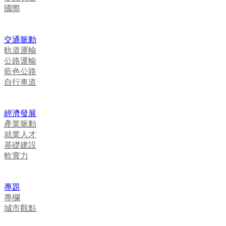
國際
交通脈動
軌道運輸
公路運輸
藍色公路
自行車道
經濟發展
產業脈動
就業人才
基礎建設
軟實力
專題
專欄
城市觀點