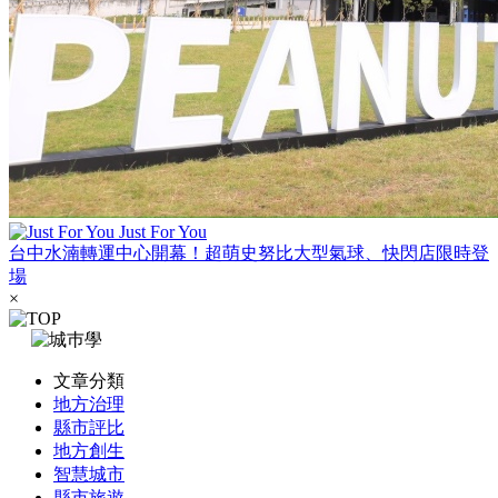
Just For You
台中水湳轉運中心開幕！超萌史努比大型氣球、快閃店限時登
場
×
文章分類
地方治理
縣市評比
地方創生
智慧城市
縣市旅遊