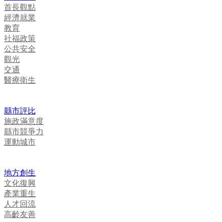
首長觀點
經濟就業
教育
社福政策
公共安全
觀光
交通
醫療衛生
縣市評比
施政滿意度
縣市競爭力
運動城市
地方創生
文化復興
產業重生
人才回流
高齡友善