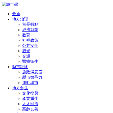
最新
地方治理
首長觀點
經濟就業
教育
社福政策
公共安全
觀光
交通
醫療衛生
縣市評比
施政滿意度
縣市競爭力
運動城市
地方創生
文化復興
產業重生
人才回流
高齡友善