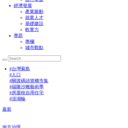
經濟發展
產業脈動
就業人才
基礎建設
軟實力
專題
專欄
城市觀點
#
台灣菊島
#
人口
#
關渡碼頭貨櫃市集
#
福隆沙雕藝術季
#
房屋稅自用住宅
#
澎湖輪
最新
地方治理