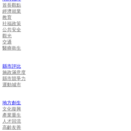
首長觀點
經濟就業
教育
社福政策
公共安全
觀光
交通
醫療衛生
縣市評比
施政滿意度
縣市競爭力
運動城市
地方創生
文化復興
產業重生
人才回流
高齡友善