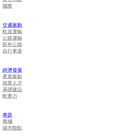
國際
交通脈動
軌道運輸
公路運輸
藍色公路
自行車道
經濟發展
產業脈動
就業人才
基礎建設
軟實力
專題
專欄
城市觀點