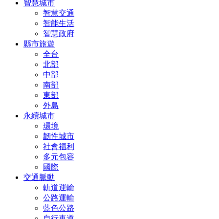
智慧城市
智慧交通
智能生活
智慧政府
縣市旅遊
全台
北部
中部
南部
東部
外島
永續城市
環境
韌性城市
社會福利
多元包容
國際
交通脈動
軌道運輸
公路運輸
藍色公路
自行車道