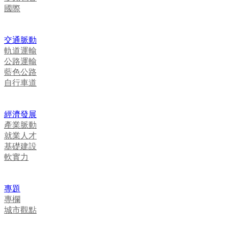
國際
交通脈動
軌道運輸
公路運輸
藍色公路
自行車道
經濟發展
產業脈動
就業人才
基礎建設
軟實力
專題
專欄
城市觀點