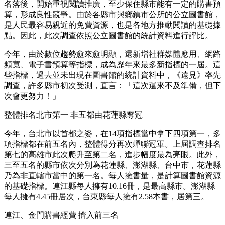
名落後，開始重視閱讀推廣，至少保住縣市能有一定的購書預
算，形成良性競爭。由於各縣市與鄉鎮市公所的公立圖書館，
是人民最容易親近的免費資源，也是各地方推動閱讀的基礎據
點。因此，此次調查依照公立圖書館的統計資料進行評比。
今年，由於數位趨勢愈來愈明顯，還新增社群媒體應用、網路
頻寬、電子書預算等指標，成為歷年來最多新指標的一屆。這
些指標，過去並未出現在圖書館的統計資料中，《遠見》率先
調查，許多縣市初次受測，直言：「這次還來不及準備，但下
次會更努力！」
整體排名北市第一 非五都由花蓮縣奪冠
今年，台北市以首都之姿，在14項指標當中拿下四項第一，多
項指標都在前五名內，整體得分再次蟬聯冠軍。上屆調查排名
第七的高雄市此次爬升至第二名，進步幅度最為亮眼。此外，
三至五名的縣市依次分別為花蓮縣、澎湖縣、台中市，花蓮縣
乃為非直轄市當中的第一名。每人擁書量，是計算圖書館資源
的基礎指標。連江縣每人擁有10.16冊，是最高縣市。澎湖縣
每人擁有4.45冊居次，台東縣每人擁有2.58本書，居第三。
連江、金門購書經費 擠入前三名