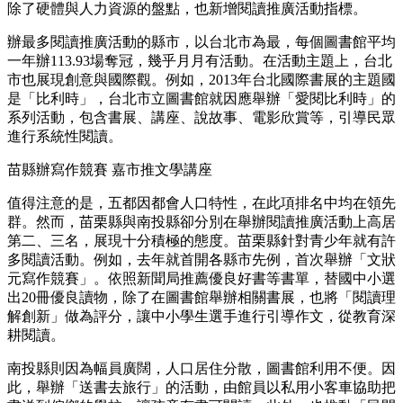
除了硬體與人力資源的盤點，也新增閱讀推廣活動指標。
辦最多閱讀推廣活動的縣市，以台北市為最，每個圖書館平均
一年辦113.93場奪冠，幾乎月月有活動。在活動主題上，台北
市也展現創意與國際觀。例如，2013年台北國際書展的主題國
是「比利時」，台北市立圖書館就因應舉辦「愛閱比利時」的
系列活動，包含書展、講座、說故事、電影欣賞等，引導民眾
進行系統性閱讀。
苗縣辦寫作競賽 嘉市推文學講座
值得注意的是，五都因都會人口特性，在此項排名中均在領先
群。然而，苗栗縣與南投縣卻分別在舉辦閱讀推廣活動上高居
第二、三名，展現十分積極的態度。苗栗縣針對青少年就有許
多閱讀活動。例如，去年就首開各縣市先例，首次舉辦「文狀
元寫作競賽」。依照新聞局推薦優良好書等書單，替國中小選
出20冊優良讀物，除了在圖書館舉辦相關書展，也將「閱讀理
解創新」做為評分，讓中小學生選手進行引導作文，從教育深
耕閱讀。
南投縣則因為幅員廣闊，人口居住分散，圖書館利用不便。因
此，舉辦「送書去旅行」的活動，由館員以私用小客車協助把