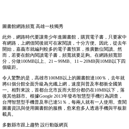
圖書館網路頻寬 高雄一枝獨秀
此外，網路時代要讓青少年進圖書館，購買電子書，只要家中
有網路，上網借閱後就可在家閱讀，十分方便。因此，從去年
開始，嘉義市就編列較多的電子書預算，推廣數位閱讀。然
而，若要在館內閱讀電子書，頻寬就要足夠。在網路頻寬部
分，分做100MB以上、21～99MB、11～20MB與10MB以下四
個級距。
令人驚艷的是，高雄市100MB以上的圖書館達100％，去年就
將61個分館全面升級為光纖上網，速度與普及率都衝全國第
一。相對來說，首都台北市反而大部分都仍在10MB以下，落
後其他縣市。根據Google 2013年發布智慧型手機行為調查，
台灣智慧型手機普及率已達51％，每兩人就有一人使用。查閱
圖書資訊與使用圖書館的服務，愈來愈多人透過手機與平板新
載具。
多數縣市跟上趨勢 設行動版網頁