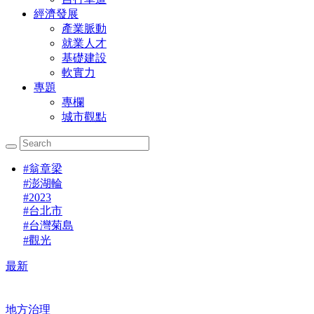
經濟發展
產業脈動
就業人才
基礎建設
軟實力
專題
專欄
城市觀點
#
翁章梁
#
澎湖輪
#
2023
#
台北市
#
台灣菊島
#
觀光
最新
地方治理