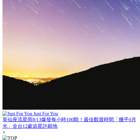
Just For You
英仙座流星雨8/13爆發每小時100顆！最佳觀賞時間「幾乎0月
光」全台12處追星許願地
×