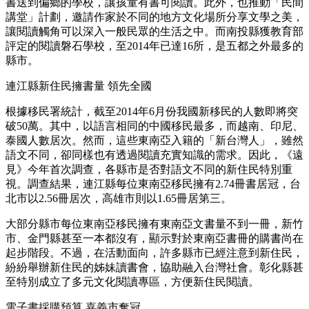
書送到偏鄉的學校，讓孩童有書可閱讀。此外，也推動「民間
講堂」計劃，邀請作家於不同的地方文化場所分享文學之美，
讓閱讀觸角可以深入一般民眾的生活之中。而南投縣獲教育部
評定的閱讀磐石學校，至2014年已達16所，是五都之外最多的
縣市。
連江縣新住民擁書量 領先全國
根據移民署統計，截至2014年6月份我國新移民的人數即將突
破50萬。其中，以語言相同的中國移民最多，而越南、印尼、
泰國人數居次。然而，這些東南亞入籍的「新台灣人」，雖然
語文不同，卻同樣也有透過閱讀充實知識的需求。因此，《遠
見》今年首次調查，各縣市是否對語文不同的新住民特別重
視。調查結果，連江縣每位東南亞移民擁有2.74冊書居冠，台
北市以2.56冊居次，高雄市則以1.65冊居第三。
大部分縣市每位東南亞移民擁有東南亞文書量不到一冊，新竹
市、金門縣甚至一本都沒有，顯示對於東南亞書冊的購書尚在
起步階段。不過，在活動面向，許多縣市已經注意到新住民，
紛紛舉辦新住民的姊妹讀書會，協助融入台灣社會。彰化縣甚
至特別成立了多元文化閱讀專區，方便新住民閱讀。
電子書採購預算 嘉義市奪冠