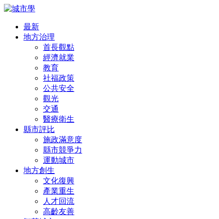
最新
地方治理
首長觀點
經濟就業
教育
社福政策
公共安全
觀光
交通
醫療衛生
縣市評比
施政滿意度
縣市競爭力
運動城市
地方創生
文化復興
產業重生
人才回流
高齡友善