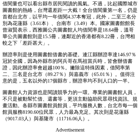
借閱量也可以看出縣市居民閱讀的風氣。不過，比起國際城市
圖書館的熱絡，台灣還差距一大截！全台借閱量第一名，仍是
首都台北市，以平均一年借閱4.37本奪冠，此外，二至三名分
別為花蓮縣（3.61本）、台南市（3.49）本。國家圖書館館長
曾淑賢表示，西雅圖公共圖書館人均借閱率是18.64冊，溫哥
華公共圖書館則是15.5冊，連鄰近的香港都有8.22冊，台灣相
較之下「差距甚大」。
辦證率則是使用圖書館借書的基礎。連江縣辦證率達146.97％
冠於全國，因為外縣市的阿兵哥在馬祖當兵時，皆會辦借書
證，因此辦證率會超越100％。撇除這特殊因素，借閱率第
二、三名是台北市（89.27％）與嘉義市（65.01％）。值得注
意的是，五名以外的17個縣市，辦證率均不到人口的一半。
圖書館人力資源也是閱讀競爭力的一環。專業的圖書館人員，
不只是被動幫忙借、還書等，更須主動協助民眾尋找資訊、規
畫活動。各縣市圖書館員館員，平均服務人數，台北市每一個
館員服務8190.60位民眾，人力最為充足。其次則是花蓮縣
（9017.03人）與基隆市（11716.06人）。
Advertisement