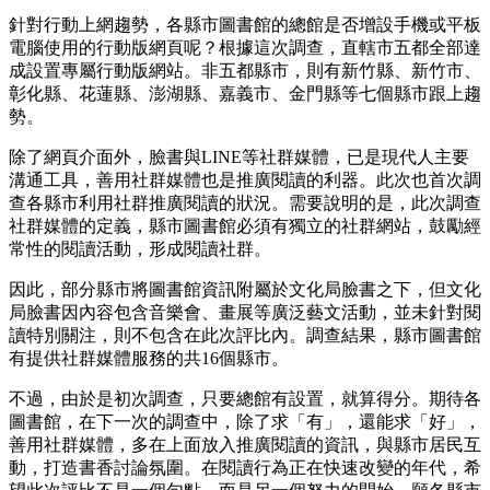
針對行動上網趨勢，各縣市圖書館的總館是否增設手機或平板
電腦使用的行動版網頁呢？根據這次調查，直轄市五都全部達
成設置專屬行動版網站。非五都縣市，則有新竹縣、新竹市、
彰化縣、花蓮縣、澎湖縣、嘉義市、金門縣等七個縣市跟上趨
勢。
除了網頁介面外，臉書與LINE等社群媒體，已是現代人主要
溝通工具，善用社群媒體也是推廣閱讀的利器。此次也首次調
查各縣市利用社群推廣閱讀的狀況。需要說明的是，此次調查
社群媒體的定義，縣市圖書館必須有獨立的社群網站，鼓勵經
常性的閱讀活動，形成閱讀社群。
因此，部分縣市將圖書館資訊附屬於文化局臉書之下，但文化
局臉書因內容包含音樂會、畫展等廣泛藝文活動，並未針對閱
讀特別關注，則不包含在此次評比內。調查結果，縣市圖書館
有提供社群媒體服務的共16個縣市。
不過，由於是初次調查，只要總館有設置，就算得分。期待各
圖書館，在下一次的調查中，除了求「有」，還能求「好」，
善用社群媒體，多在上面放入推廣閱讀的資訊，與縣市居民互
動，打造書香討論氛圍。在閱讀行為正在快速改變的年代，希