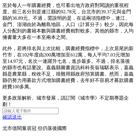
至於每人一年購書經費，也可看出地方政府對閱讀的重視程
度。前三名分別是連江縣的92.78元，台北市的39.37元與金門
縣的36.89元。不過，需說明的是，在這兩項指標中，連江、
金門、澎湖由於為離島地區，人口（計算分子）較少，因此每
人分配到的書籍本數與購書經費相對較多。其他的縣市，人均
擁書量大多在一本至兩本之間。
此外，若將排名與上次比較，購書經費指標中，上次居尾的新
竹市，在102年度由200萬增加至612萬，每人平均7.03元增加
至14.97元，名次一連躍升七名，進步最多。不過，排名落後
的縣市也有話要說。嘉義縣圖書資訊科科長翁瑞騏表示，嘉義
縣是農業縣，稅收不足，很難用縣政府預算購書。然而，嘉義
縣仍努力用募款方式增加購書經費，去年好不容易才募款購書
經費100多萬。
更多政策解析、城市發展，請訂閱《城市學》不定期專題企
劃！
確認送出
北市借閱量居冠 但仍落後國際