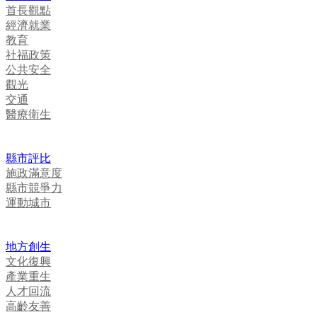
首長觀點
經濟就業
教育
社福政策
公共安全
觀光
交通
醫療衛生
縣市評比
施政滿意度
縣市競爭力
運動城市
地方創生
文化復興
產業重生
人才回流
高齡友善