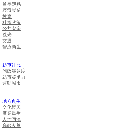
首長觀點
經濟就業
教育
社福政策
公共安全
觀光
交通
醫療衛生
縣市評比
施政滿意度
縣市競爭力
運動城市
地方創生
文化復興
產業重生
人才回流
高齡友善