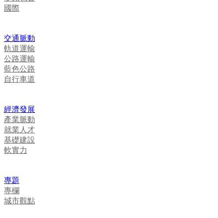
國際
交通脈動
軌道運輸
公路運輸
藍色公路
自行車道
經濟發展
產業脈動
就業人才
基礎建設
軟實力
專題
專欄
城市觀點