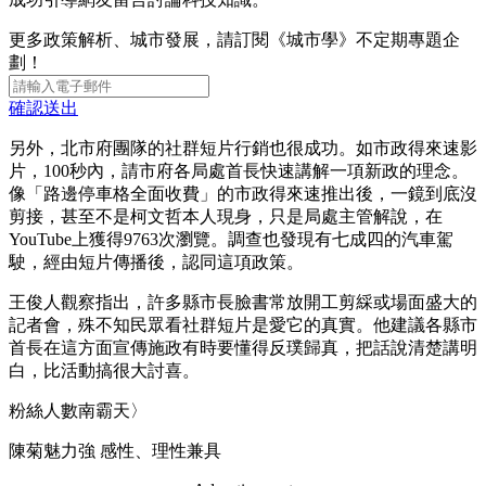
更多政策解析、城市發展，請訂閱《城市學》不定期專題企
劃！
確認送出
另外，北市府團隊的社群短片行銷也很成功。如市政得來速影
片，100秒內，請市府各局處首長快速講解一項新政的理念。
像「路邊停車格全面收費」的市政得來速推出後，一鏡到底沒
剪接，甚至不是柯文哲本人現身，只是局處主管解說，在
YouTube上獲得9763次瀏覽。調查也發現有七成四的汽車駕
駛，經由短片傳播後，認同這項政策。
王俊人觀察指出，許多縣市長臉書常放開工剪綵或場面盛大的
記者會，殊不知民眾看社群短片是愛它的真實。他建議各縣市
首長在這方面宣傳施政有時要懂得反璞歸真，把話說清楚講明
白，比活動搞很大討喜。
粉絲人數南霸天〉
陳菊魅力強 感性、理性兼具