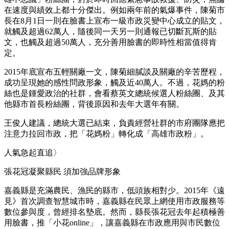
在速度與績效上都十分傑出。例如兩年前的氣爆事件，陳菊市
長在8月1日一則在臉書上宣布一級市政災變中心成立的貼文，
就觸及超過62萬人，隨後同一天另一則通報已切斷瓦斯的貼
文，也觸及超過50萬人，充分善用臉書的即時性相當值得肯
定。
2015年底宣布五輕關廠一文，陳菊細膩談及關廠的辛苦歷程，
成功呈現她的感性問政形象，觸及近40萬人。不過，花媽的粉
絲也是鍾愛政治的社群，會看蔡英文總統候選人粉絲團、及其
他縣市首長粉絲團，背後原因和去年大選年有關。
王俊人建議，總統大選已結束，負責經營社群的市府團隊應把
注意力拉回市政，把「花媽粉」轉化成「高雄市政粉」。
人氣急起直追〉
張花冠凝聚縣民 須加強品牌形象
嘉義縣是充滿農民、漁民的縣市，低頭族相對少。2015年《遠
見》首次調查智慧城市時，嘉義縣在民眾上網使用市政服務等
數位參與度，曾經排名墊底。然而，縣長張花冠去年起積極善
用臉書，推「小花online」，讓嘉義縣在市政應用與市民數位