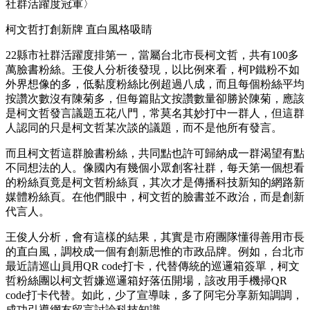
社群活躍度冠軍〉
柯文哲打創新牌 直白風格吸睛
22縣市社群活躍度排第一，當屬台北市長柯文哲，共有100多
萬臉書粉絲。王俊人分析後發現，以比例來看，柯P鐵粉不如
外界想像的多，低黏度粉絲比例超過八成，而且每個粉絲平均
按讚次數沒有陳菊多，但每篇貼文按讚數量卻勝於陳菊，應該
是柯文哲發言議題五花八門，常莫名其妙打中一群人，但這群
人認同的只是柯文哲某次談的議題，而不是他所有發言。
而且柯文哲這群臉書粉絲，共同點也許可歸納成一群渴望有點
不同想法的人。像國內有幾個小眾創客社群，每天第一個想看
的粉絲頁竟是柯文哲粉絲頁，其次才是傳播科技新知的網路新
媒體粉絲頁。在他們眼中，柯文哲的臉書並不政治，而是創新
代言人。
王俊人分析，會有這樣的結果，其實是市府團隊懂得善用市長
的直白風，調校成一個有創新思惟的市政品牌。例如，台北市
最近請巡山員用QR code打卡，代替傳統的巡邏箱簽單，柯文
哲粉絲團以柯文哲嫌巡邏箱好落伍開場，該改用手機掃QR
code打卡代替。如此，少了宣導味，多了阿宅分享新知調調，
成功引導網友留言討論科技知識。