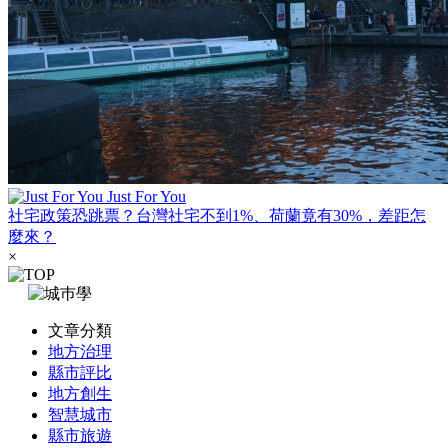
Just For You
社宅政策恐跳票？台灣社宅不到1%、荷蘭竟有30%，差距怎
麼來？
×
文章分類
地方治理
縣市評比
地方創生
智慧城市
縣市旅遊