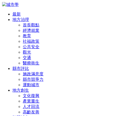
最新
地方治理
首長觀點
經濟就業
教育
社福政策
公共安全
觀光
交通
醫療衛生
縣市評比
施政滿意度
縣市競爭力
運動城市
地方創生
文化復興
產業重生
人才回流
高齡友善