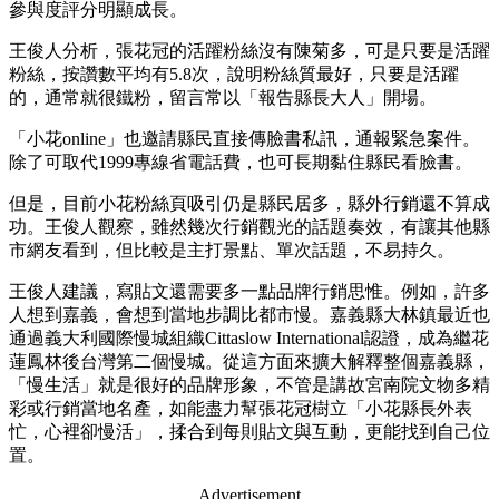
參與度評分明顯成長。
王俊人分析，張花冠的活躍粉絲沒有陳菊多，可是只要是活躍
粉絲，按讚數平均有5.8次，說明粉絲質最好，只要是活躍
的，通常就很鐵粉，留言常以「報告縣長大人」開場。
「小花online」也邀請縣民直接傳臉書私訊，通報緊急案件。
除了可取代1999專線省電話費，也可長期黏住縣民看臉書。
但是，目前小花粉絲頁吸引仍是縣民居多，縣外行銷還不算成
功。王俊人觀察，雖然幾次行銷觀光的話題奏效，有讓其他縣
市網友看到，但比較是主打景點、單次話題，不易持久。
王俊人建議，寫貼文還需要多一點品牌行銷思惟。例如，許多
人想到嘉義，會想到當地步調比都市慢。嘉義縣大林鎮最近也
通過義大利國際慢城組織Cittaslow International認證，成為繼花
蓮鳳林後台灣第二個慢城。從這方面來擴大解釋整個嘉義縣，
「慢生活」就是很好的品牌形象，不管是講故宮南院文物多精
彩或行銷當地名產，如能盡力幫張花冠樹立「小花縣長外表
忙，心裡卻慢活」，揉合到每則貼文與互動，更能找到自己位
置。
Advertisement