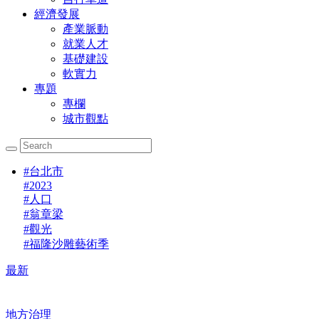
經濟發展
產業脈動
就業人才
基礎建設
軟實力
專題
專欄
城市觀點
#
台北市
#
2023
#
人口
#
翁章梁
#
觀光
#
福隆沙雕藝術季
最新
地方治理