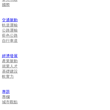
國際
交通脈動
軌道運輸
公路運輸
藍色公路
自行車道
經濟發展
產業脈動
就業人才
基礎建設
軟實力
專題
專欄
城市觀點