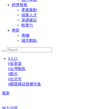
經濟發展
產業脈動
就業人才
基礎建設
軟實力
專題
專欄
城市觀點
#
人口
#
翁章梁
#
台灣菊島
#
觀光
#
台北市
#
關渡碼頭貨櫃市集
最新
地方治理