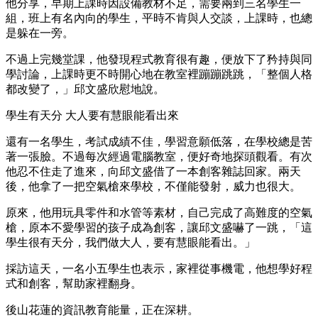
他分享，早期上課時因設備教材不足，需要兩到三名學生一
組，班上有名內向的學生，平時不肯與人交談，上課時，也總
是躲在一旁。
不過上完幾堂課，他發現程式教育很有趣，便放下了矜持與同
學討論，上課時更不時開心地在教室裡蹦蹦跳跳，「整個人格
都改變了，」邱文盛欣慰地說。
學生有天分 大人要有慧眼能看出來
還有一名學生，考試成績不佳，學習意願低落，在學校總是苦
著一張臉。不過每次經過電腦教室，便好奇地探頭觀看。有次
他忍不住走了進來，向邱文盛借了一本創客雜誌回家。兩天
後，他拿了一把空氣槍來學校，不僅能發射，威力也很大。
原來，他用玩具零件和水管等素材，自己完成了高難度的空氣
槍，原本不愛學習的孩子成為創客，讓邱文盛嚇了一跳，「這
學生很有天分，我們做大人，要有慧眼能看出。」
採訪這天，一名小五學生也表示，家裡從事機電，他想學好程
式和創客，幫助家裡翻身。
後山花蓮的資訊教育能量，正在深耕。