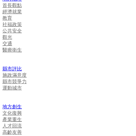
首長觀點
經濟就業
教育
社福政策
公共安全
觀光
交通
醫療衛生
縣市評比
施政滿意度
縣市競爭力
運動城市
地方創生
文化復興
產業重生
人才回流
高齡友善