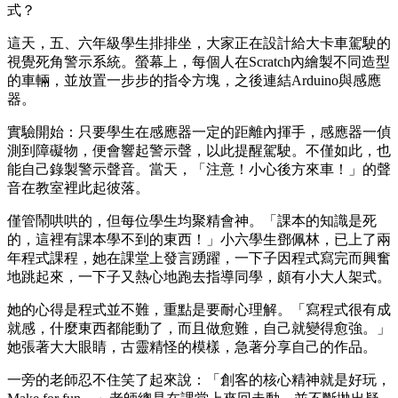
式？
這天，五、六年級學生排排坐，大家正在設計給大卡車駕駛的
視覺死角警示系統。螢幕上，每個人在Scratch內繪製不同造型
的車輛，並放置一步步的指令方塊，之後連結Arduino與感應
器。
實驗開始：只要學生在感應器一定的距離內揮手，感應器一偵
測到障礙物，便會響起警示聲，以此提醒駕駛。不僅如此，也
能自己錄製警示聲音。當天，「注意！小心後方來車！」的聲
音在教室裡此起彼落。
僅管鬧哄哄的，但每位學生均聚精會神。「課本的知識是死
的，這裡有課本學不到的東西！」小六學生鄧佩林，已上了兩
年程式課程，她在課堂上發言踴躍，一下子因程式寫完而興奮
地跳起來，一下子又熱心地跑去指導同學，頗有小大人架式。
她的心得是程式並不難，重點是要耐心理解。「寫程式很有成
就感，什麼東西都能動了，而且做愈難，自己就變得愈強。」
她張著大大眼睛，古靈精怪的模樣，急著分享自己的作品。
一旁的老師忍不住笑了起來說：「創客的核心精神就是好玩，