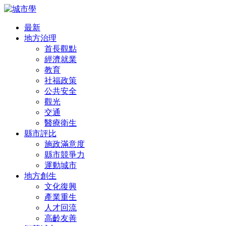
最新
地方治理
首長觀點
經濟就業
教育
社福政策
公共安全
觀光
交通
醫療衛生
縣市評比
施政滿意度
縣市競爭力
運動城市
地方創生
文化復興
產業重生
人才回流
高齡友善