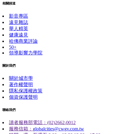
相關頻道
影音專區
遠見雜誌
華人精英
健康遠見
哈佛商業評論
50+
領導影響力學院
關於我們
關於城市學
著作權聲明
隱私保護權政策
個資保護聲明
聯絡我們
讀者服務部電話：(02)2662-0012
服務信箱：
globalcities@cwgv.com.tw