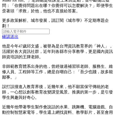
Make for fun。」老師總是在課堂上來回走動，並不斷拋出疑
問：「你覺得問題出在哪？你覺得可以怎麼解決？」即便學生
歪著頭「求救」於他，他也不直接給答案。
更多政策解析、城市發展，請訂閱《城市學》不定期專題企
劃！
確認送出
他是今年47歲邱文盛，被譽為是台灣資訊教育界的「神人」，
活躍於各大資訊社群，近年到各縣市分享教學，更是國內資訊
師資培訓的王牌老師。
非師範教育體系出身的他，曾經做過補習班老師、服務生、維
修人員、工程師等工作，總是自嘲自己：「吾少也賤，故多能
鄙事。」
誤打誤撞進入教育界後，近幾年來，他不願當保守傳統的老
師，一心想以創客教育改變課堂風景。推廣的第一步，是引發
學生興趣與好奇心。
近幾年他帶著學生製作會說話的水果、跳舞機、電腦遊戲、自
動控制智慧家電等，學生還上網找資料、教學影片，甚至會用