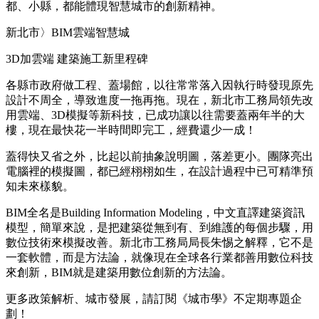
都、小縣，都能體現智慧城市的創新精神。
新北市〉BIM雲端智慧城
3D加雲端 建築施工新里程碑
各縣市政府做工程、蓋場館，以往常常落入因執行時發現原先
設計不周全，導致進度一拖再拖。現在，新北市工務局領先改
用雲端、3D模擬等新科技，已成功讓以往需要蓋兩年半的大
樓，現在最快花一半時間即完工，經費還少一成！
蓋得快又省之外，比起以前抽象說明圖，落差更小。團隊亮出
電腦裡的模擬圖，都已經栩栩如生，在設計過程中已可精準預
知未來樣貌。
BIM全名是Building Information Modeling，中文直譯建築資訊
模型，簡單來說，是把建築從無到有、到維護的每個步驟，用
數位技術來模擬改善。新北市工務局局長朱惕之解釋，它不是
一套軟體，而是方法論，就像現在全球各行業都善用數位科技
來創新，BIM就是建築用數位創新的方法論。
更多政策解析、城市發展，請訂閱《城市學》不定期專題企
劃！