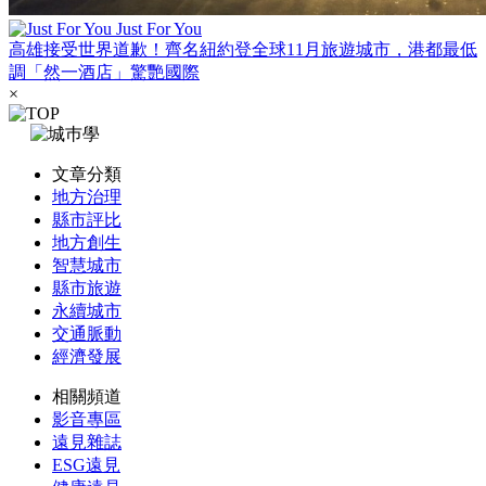
Just For You
高雄接受世界道歉！齊名紐約登全球11月旅遊城市，港都最低
調「然一酒店」驚艷國際
×
文章分類
地方治理
縣市評比
地方創生
智慧城市
縣市旅遊
永續城市
交通脈動
經濟發展
相關頻道
影音專區
遠見雜誌
ESG遠見