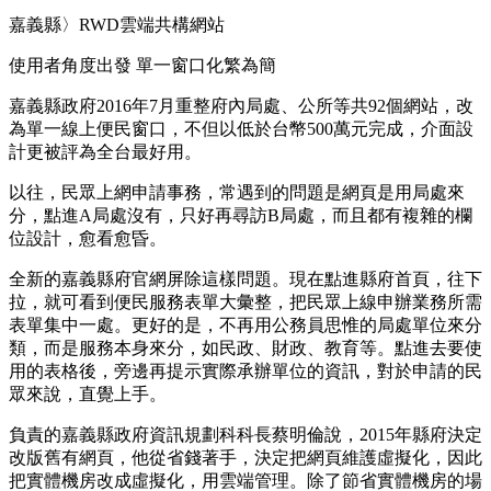
嘉義縣〉RWD雲端共構網站
使用者角度出發 單一窗口化繁為簡
嘉義縣政府2016年7月重整府內局處、公所等共92個網站，改
為單一線上便民窗口，不但以低於台幣500萬元完成，介面設
計更被評為全台最好用。
以往，民眾上網申請事務，常遇到的問題是網頁是用局處來
分，點進A局處沒有，只好再尋訪B局處，而且都有複雜的欄
位設計，愈看愈昏。
全新的嘉義縣府官網屏除這樣問題。現在點進縣府首頁，往下
拉，就可看到便民服務表單大彙整，把民眾上線申辦業務所需
表單集中一處。更好的是，不再用公務員思惟的局處單位來分
類，而是服務本身來分，如民政、財政、教育等。點進去要使
用的表格後，旁邊再提示實際承辦單位的資訊，對於申請的民
眾來說，直覺上手。
負責的嘉義縣政府資訊規劃科科長蔡明倫說，2015年縣府決定
改版舊有網頁，他從省錢著手，決定把網頁維護虛擬化，因此
把實體機房改成虛擬化，用雲端管理。除了節省實體機房的場