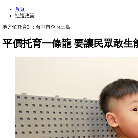
首頁
社福政策
地方忙托育3 ：台中市企盼三贏
平價托育一條龍 要讓民眾敢生