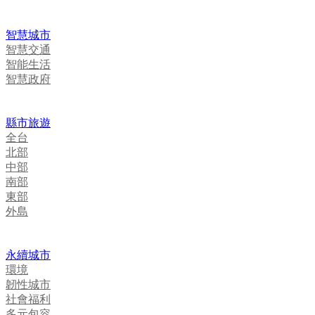
智慧城市
智慧交通
智能生活
智慧政府
縣市旅遊
全台
北部
中部
南部
東部
外島
永續城市
環境
韌性城市
社會福利
多元包容