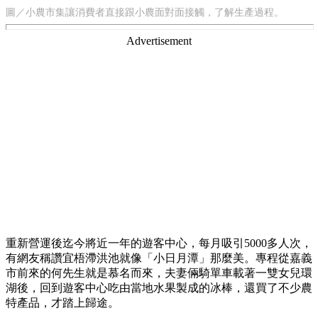
圖／小農市集讓消費者直接跟小農面對面接觸，了解生產過程。
Advertisement
重新營運後迄今將近一年的遊客中心，每月吸引5000多人次，
有網友稱讚宜梧滯洪池就像「小日月潭」那麼美。專程從嘉義
市前來的何先生就是慕名而來，夫妻倆騎單車載著一雙女兒環
湖後，回到遊客中心吃由當地水果製成的冰棒，還買了不少農
特產品，才踏上歸途。