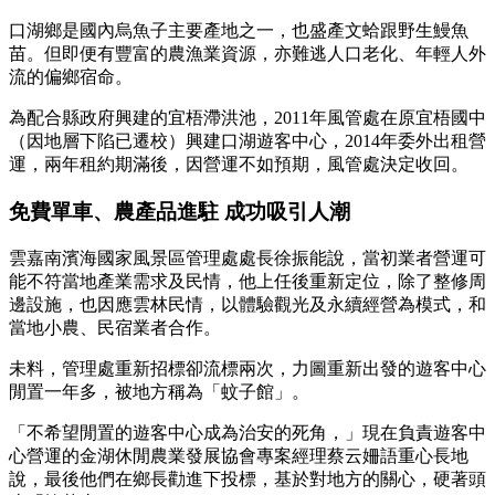
口湖鄉是國內烏魚子主要產地之一，也盛產文蛤跟野生鰻魚
苗。但即便有豐富的農漁業資源，亦難逃人口老化、年輕人外
流的偏鄉宿命。
為配合縣政府興建的宜梧滯洪池，2011年風管處在原宜梧國中
（因地層下陷已遷校）興建口湖遊客中心，2014年委外出租營
運，兩年租約期滿後，因營運不如預期，風管處決定收回。
免費單車、農產品進駐 成功吸引人潮
雲嘉南濱海國家風景區管理處處長徐振能說，當初業者營運可
能不符當地產業需求及民情，他上任後重新定位，除了整修周
邊設施，也因應雲林民情，以體驗觀光及永續經營為模式，和
當地小農、民宿業者合作。
未料，管理處重新招標卻流標兩次，力圖重新出發的遊客中心
閒置一年多，被地方稱為「蚊子館」。
「不希望閒置的遊客中心成為治安的死角，」現在負責遊客中
心營運的金湖休閒農業發展協會專案經理蔡云姍語重心長地
說，最後他們在鄉長勸進下投標，基於對地方的關心，硬著頭