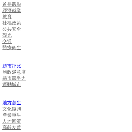
首長觀點
經濟就業
教育
社福政策
公共安全
觀光
交通
醫療衛生
縣市評比
施政滿意度
縣市競爭力
運動城市
地方創生
文化復興
產業重生
人才回流
高齡友善