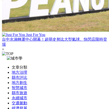
Just For You
台中水湳轉運中心開幕！超萌史努比大型氣球、快閃店限時登
場
×
文章分類
地方治理
縣市評比
地方創生
智慧城市
縣市旅遊
永續城市
交通脈動
經濟發展