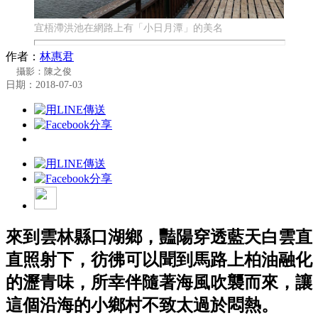
宜梧滯洪池在網路上有「小日月潭」的美名
作者：
林惠君
攝影：陳之俊
日期：2018-07-03
來到雲林縣口湖鄉，豔陽穿透藍天白雲直
直照射下，彷彿可以聞到馬路上柏油融化
的瀝青味，所幸伴隨著海風吹襲而來，讓
這個沿海的小鄉村不致太過於悶熱。