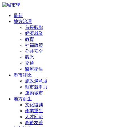
最新
地方治理
首長觀點
經濟就業
教育
社福政策
公共安全
觀光
交通
醫療衛生
縣市評比
施政滿意度
縣市競爭力
運動城市
地方創生
文化復興
產業重生
人才回流
高齡友善