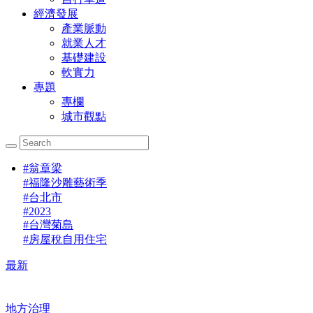
經濟發展
產業脈動
就業人才
基礎建設
軟實力
專題
專欄
城市觀點
#
翁章梁
#
福隆沙雕藝術季
#
台北市
#
2023
#
台灣菊島
#
房屋稅自用住宅
最新
地方治理