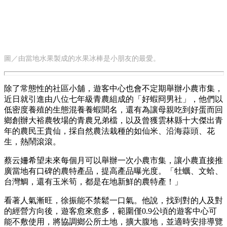
圖／由當地水果製成的水果冰棒是小朋友的最愛。
除了常態性的社區小舖，遊客中心也會不定期舉辦小農市集，
近日就引進由八位七年級青農組成的「好蝦冏男社」，他們以
低密度養殖的生態混養養蝦聞名，還有為讓母親吃到好蛋而回
鄉創辦大裕農牧場的青農兄弟檔，以及曾獲雲林縣十大傑出青
年的農民王貴仙，採自然農法栽種的如仙米、沿海蒜頭、花
生，熱鬧滾滾。
蔡云姍希望未來每個月可以舉辦一次小農市集，讓小農直接推
廣當地有口碑的農特產品，提高產品曝光度。「牡蠣、文蛤、
台灣鯛，還有玉米筍，都是在地新鮮的農特產！」
看著人氣漸旺，徐振能不禁鬆一口氣。他說，找到對的人及對
的經營方向後，遊客愈來愈多，範圍僅0.9公頃的遊客中心可
能不敷使用，將協調鄉公所土地，擴大腹地，並適時安排導覽