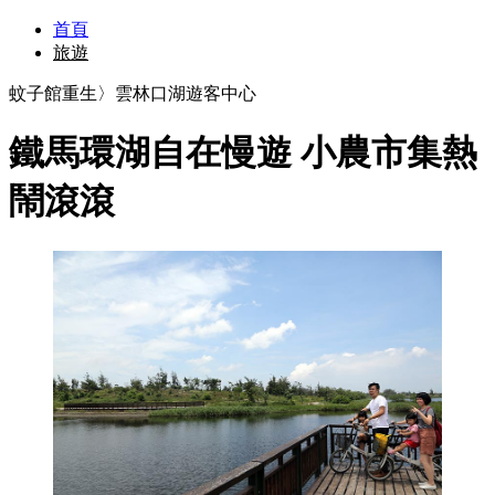
首頁
旅遊
蚊子館重生〉雲林口湖遊客中心
鐵馬環湖自在慢遊 小農市集熱
鬧滾滾