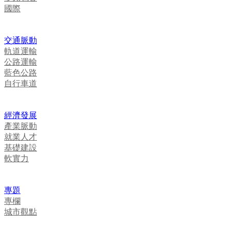
國際
交通脈動
軌道運輸
公路運輸
藍色公路
自行車道
經濟發展
產業脈動
就業人才
基礎建設
軟實力
專題
專欄
城市觀點