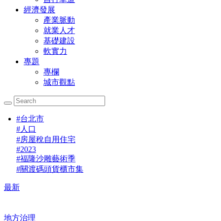
經濟發展
產業脈動
就業人才
基礎建設
軟實力
專題
專欄
城市觀點
#
台北市
#
人口
#
房屋稅自用住宅
#
2023
#
福隆沙雕藝術季
#
關渡碼頭貨櫃市集
最新
地方治理