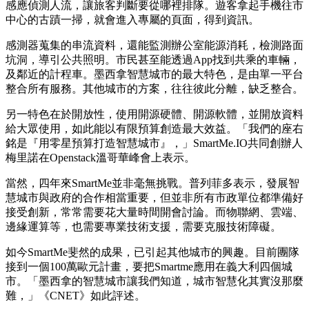
感應偵測人流，讓旅客判斷要從哪裡排隊。遊客拿起手機往市
中心的古蹟一掃，就會進入專屬的頁面，得到資訊。
感測器蒐集的串流資料，還能監測辦公室能源消耗，檢測路面
坑洞，導引公共照明。市民甚至能透過App找到共乘的車輛，
及鄰近的計程車。墨西拿智慧城市的最大特色，是由單一平台
整合所有服務。其他城市的方案，往往彼此分離，缺乏整合。
另一特色在於開放性，使用開源硬體、開源軟體，並開放資料
給大眾使用，如此能以有限預算創造最大效益。「我們的座右
銘是『用零星預算打造智慧城市』，」SmartMe.IO共同創辦人
梅里諾在Openstack溫哥華峰會上表示。
當然，四年來SmartMe並非毫無挑戰。普列菲多表示，發展智
慧城市與政府的合作相當重要，但並非所有市政單位都準備好
接受創新，常常需要花大量時間開會討論。而物聯網、雲端、
邊緣運算等，也需要專業技術支援，需要克服技術障礙。
如今SmartMe斐然的成果，已引起其他城市的興趣。目前團隊
接到一個100萬歐元計畫，要把Smartme應用在義大利四個城
市。「墨西拿的智慧城市讓我們知道，城市智慧化其實沒那麼
難，」《CNET》如此評述。