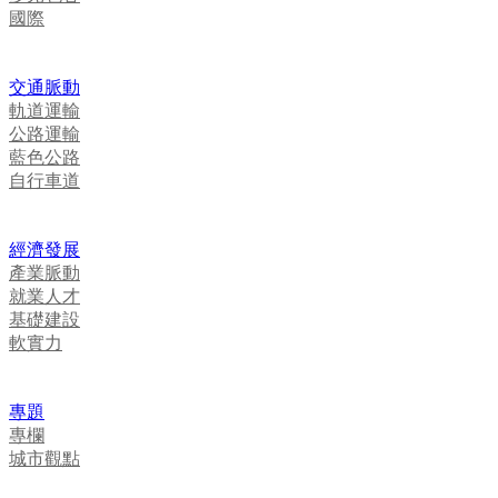
國際
交通脈動
軌道運輸
公路運輸
藍色公路
自行車道
經濟發展
產業脈動
就業人才
基礎建設
軟實力
專題
專欄
城市觀點