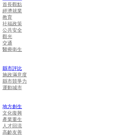
首長觀點
經濟就業
教育
社福政策
公共安全
觀光
交通
醫療衛生
縣市評比
施政滿意度
縣市競爭力
運動城市
地方創生
文化復興
產業重生
人才回流
高齡友善