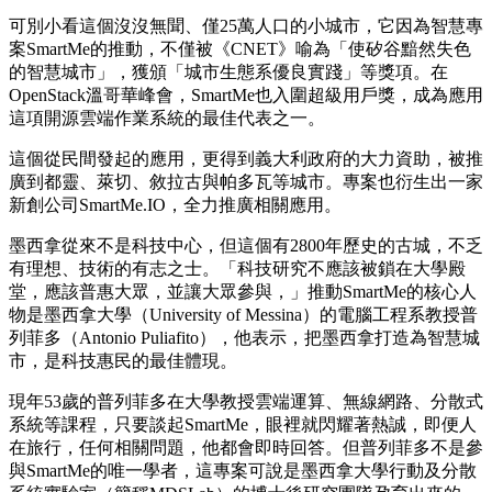
可別小看這個沒沒無聞、僅25萬人口的小城市，它因為智慧專
案SmartMe的推動，不僅被《CNET》喻為「使矽谷黯然失色
的智慧城市」，獲頒「城市生態系優良實踐」等獎項。在
OpenStack溫哥華峰會，SmartMe也入圍超級用戶獎，成為應用
這項開源雲端作業系統的最佳代表之一。
這個從民間發起的應用，更得到義大利政府的大力資助，被推
廣到都靈、萊切、敘拉古與帕多瓦等城市。專案也衍生出一家
新創公司SmartMe.IO，全力推廣相關應用。
墨西拿從來不是科技中心，但這個有2800年歷史的古城，不乏
有理想、技術的有志之士。「科技研究不應該被鎖在大學殿
堂，應該普惠大眾，並讓大眾參與，」推動SmartMe的核心人
物是墨西拿大學（University of Messina）的電腦工程系教授普
列菲多（Antonio Puliafito），他表示，把墨西拿打造為智慧城
市，是科技惠民的最佳體現。
現年53歲的普列菲多在大學教授雲端運算、無線網路、分散式
系統等課程，只要談起SmartMe，眼裡就閃耀著熱誠，即便人
在旅行，任何相關問題，他都會即時回答。但普列菲多不是參
與SmartMe的唯一學者，這專案可說是墨西拿大學行動及分散