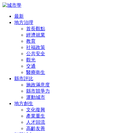
最新
地方治理
首長觀點
經濟就業
教育
社福政策
公共安全
觀光
交通
醫療衛生
縣市評比
施政滿意度
縣市競爭力
運動城市
地方創生
文化復興
產業重生
人才回流
高齡友善