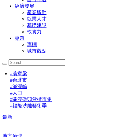
經濟發展
產業脈動
就業人才
基礎建設
軟實力
專題
專欄
城市觀點
#
翁章梁
#
台北市
#
澎湖輪
#
人口
#
關渡碼頭貨櫃市集
#
福隆沙雕藝術季
最新
地方治理