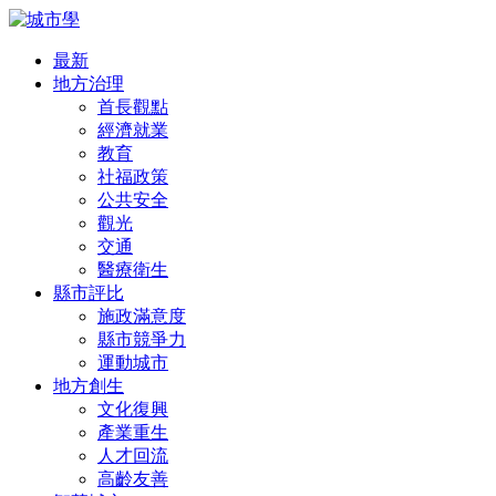
最新
地方治理
首長觀點
經濟就業
教育
社福政策
公共安全
觀光
交通
醫療衛生
縣市評比
施政滿意度
縣市競爭力
運動城市
地方創生
文化復興
產業重生
人才回流
高齡友善