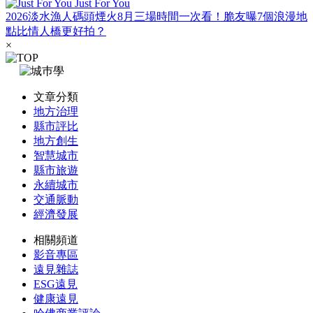
Just For You
2026淡水漁人碼頭煙火8月三場時間一次看！脆友曝7個浪漫地
點比情人橋更好拍？
×
文章分類
地方治理
縣市評比
地方創生
智慧城市
縣市旅遊
永續城市
交通脈動
經濟發展
相關頻道
影音專區
遠見雜誌
ESG遠見
健康遠見