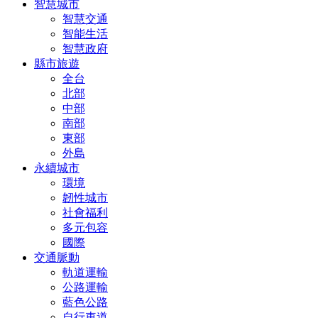
智慧城市
智慧交通
智能生活
智慧政府
縣市旅遊
全台
北部
中部
南部
東部
外島
永續城市
環境
韌性城市
社會福利
多元包容
國際
交通脈動
軌道運輸
公路運輸
藍色公路
自行車道