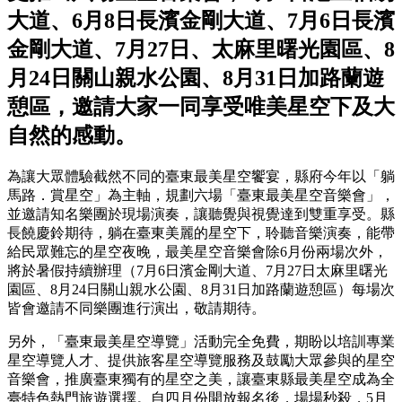
大道、6月8日長濱金剛大道、7月6日長濱
金剛大道、7月27日、太麻里曙光園區、8
月24日關山親水公園、8月31日加路蘭遊
憩區，邀請大家一同享受唯美星空下及大
自然的感動。
為讓大眾體驗截然不同的臺東最美星空饗宴，縣府今年以「躺
馬路．賞星空」為主軸，規劃六場「臺東最美星空音樂會」，
並邀請知名樂團於現場演奏，讓聽覺與視覺達到雙重享受。縣
長饒慶鈴期待，躺在臺東美麗的星空下，聆聽音樂演奏，能帶
給民眾難忘的星空夜晚，最美星空音樂會除6月份兩場次外，
將於暑假持續辦理（7月6日濱金剛大道、7月27日太麻里曙光
園區、8月24日關山親水公園、8月31日加路蘭遊憩區）每場次
皆會邀請不同樂團進行演出，敬請期待。
另外，「臺東最美星空導覽」活動完全免費，期盼以培訓專業
星空導覽人才、提供旅客星空導覽服務及鼓勵大眾參與的星空
音樂會，推廣臺東獨有的星空之美，讓臺東縣最美星空成為全
臺特色熱門旅遊選擇。自四月份開放報名後，場場秒殺，5月