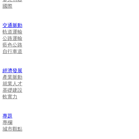
國際
交通脈動
軌道運輸
公路運輸
藍色公路
自行車道
經濟發展
產業脈動
就業人才
基礎建設
軟實力
專題
專欄
城市觀點