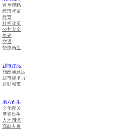
首長觀點
經濟就業
教育
社福政策
公共安全
觀光
交通
醫療衛生
縣市評比
施政滿意度
縣市競爭力
運動城市
地方創生
文化復興
產業重生
人才回流
高齡友善