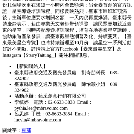
份11個場次更在短短一小時內全數額滿；另全臺首創的官方認
證「星空導遊培訓課程」同樣反映熱烈，臺東市區班班額滿
後，主辦單位應要求增開名額，一天內仍再度爆滿。臺東縣長
饒慶鈴表示，藉由專業天文老師帶領導覽，讓民眾更加親近臺
東的星空，同時搭配導遊培訓課程，培育在地專業星空講師，
協助旅遊產業發展，讓臺東觀星熱潮普及化、持續蔓延。【臺
東最美星空導覽】也將持續辦理至10月份，讓星空一系列活動
好評不間斷。詳情請上官方Facebook【臺東最美星空】及
Instagram【StarryTaitung_】關注相關訊息。
【新聞聯絡人】
臺東縣政府交通及觀光發展處 劉奇朋科長 089-
324902
臺東縣政府交通及觀光發展處 陳怡穎小姐 089-
324902
活動承辦：鏡采創意行銷有限公司
李毓婷 電話：02-6633-3838 Email：
pythia.lee@mbravoimc.com
呂思婷 手機：02-6633-3854 Email：
lucylu@mbravoimc.com
關鍵字：
東部