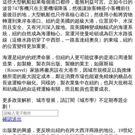
這些大型帆船如果每個港口都停，毫無利益可言。正如今日的
波音747客機只在主要機場降落，然後讓旅客轉搭小客機前往
最後目的地，大型帆船也只停靠核心港口，然後用小船將貨物
轉運到東岸各港口。紐約是美國的超級大港，位置居中、水深
而且安全、又有河川深入腹地。當美國轉變成軸輻式的海運系
統，紐約自然成為海運軸心。當運河使曼哈頓成為巨大水路弧
線（這條水路切穿了中西部，一路直達紐奧良）的東端，紐約
的位置變得更加重要。
海運是紐約的經濟命脈，但紐約人更可能從事的是港口周邊製
造業，如製糖、製衣與出版。製糖的業主，如羅斯福
（Roosevel）家族將廠房設在大港市，因城市規模足以負擔煉
糖所需的龐大固定成本，鄰近消費市場也能避免精煉的糖晶在
長途運輸中融化。同樣的，製衣業集中在紐約，也與大批棉花
和紡織品經由這裡運輸有關，而且船員也需要成衣。
更多政策解析、城市發展，請訂閱《城市學》不定期專題企
劃！
確認送出
出版業的興盛，更反映出紐約在跨大西洋商路的地位。19世紀