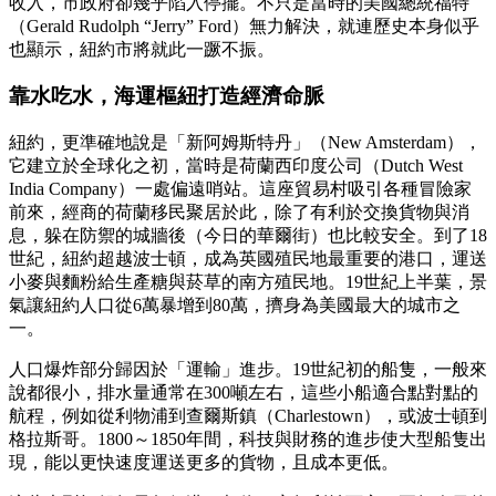
收入，市政府卻幾乎陷入停擺。不只是當時的美國總統福特
（Gerald Rudolph “Jerry” Ford）無力解決，就連歷史本身似乎
也顯示，紐約市將就此一蹶不振。
靠水吃水，海運樞紐打造經濟命脈
紐約，更準確地說是「新阿姆斯特丹」（New Amsterdam），
它建立於全球化之初，當時是荷蘭西印度公司（Dutch West
India Company）一處偏遠哨站。這座貿易村吸引各種冒險家
前來，經商的荷蘭移民聚居於此，除了有利於交換貨物與消
息，躲在防禦的城牆後（今日的華爾街）也比較安全。到了18
世紀，紐約超越波士頓，成為英國殖民地最重要的港口，運送
小麥與麵粉給生產糖與菸草的南方殖民地。19世紀上半葉，景
氣讓紐約人口從6萬暴增到80萬，擠身為美國最大的城市之
一。
人口爆炸部分歸因於「運輸」進步。19世紀初的船隻，一般來
說都很小，排水量通常在300噸左右，這些小船適合點對點的
航程，例如從利物浦到查爾斯鎮（Charlestown），或波士頓到
格拉斯哥。1800～1850年間，科技與財務的進步使大型船隻出
現，能以更快速度運送更多的貨物，且成本更低。