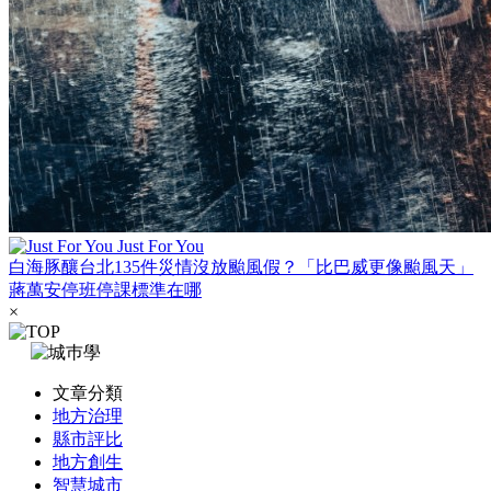
Just For You
白海豚釀台北135件災情沒放颱風假？「比巴威更像颱風天」
蔣萬安停班停課標準在哪
×
文章分類
地方治理
縣市評比
地方創生
智慧城市