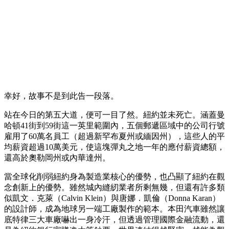
幸好，故事不是到此告一段落。
站在今日的第五大道，便可一目了然。紐約並未死亡。涵蓋曼
哈頓41街到59街這一英里範圍內，五個郵遞區域中的公司行號
雇用了60萬名員工（超過新罕布夏州或緬因州），這些人的平
均薪資超過10萬美元，使這塊彈丸之地一年的應付薪資總額，
還高於奧勒岡州或內華達州。
當全球化削弱紐約身為製造業核心的優勢，也凸顯了紐約在觀
念創新上的優勢。雖然城內縫紉業者所剩無幾，但還有許多類
似凱文．克萊（Calvin Klein）與唐娜．凱倫（Donna Karan）
的設計師，成為地球另一端工廠製作的範本。本田汽車雖然讓
底特律三大車廠嚇出一身冷汗，但透過管理國際金融流動，還