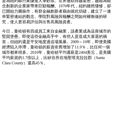
是為紐約銀行家賺進大筆鈔票。世界連結得越緊密，越能為觀
念創新的企業家帶來巨額報酬。1970年代，紐約雖然悽慘，卻
已開始力圖振作，有群金融創新者藉由彼此切磋，建立了一連
串緊密連結的觀念。學院對風險與報酬之間如何權衡做的研
究，使人更容易評估與出售高風險資產。
今日，曼哈頓有四成員工來自金融業，該產業成為這座城市的
堅固堡壘。即使這些金融高手中，有些人是造成大衰退的禍
首，但紐約還是平安地度過這場風暴。2009～10年，即便美國
經濟陷入停滯，曼哈頓的薪資依舊增加了11.9％，比任何一個
城市都來得多。2010年，曼哈頓平均週薪是2404美元，是美國
平均薪資的1.7倍以上，比矽谷所在地聖塔克拉拉郡（Santa
Clara County）還高45％。