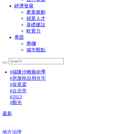
經濟發展
產業脈動
就業人才
基礎建設
軟實力
專題
專欄
城市觀點
#
福隆沙雕藝術季
#
房屋稅自用住宅
#
翁章梁
#
台北市
#
2023
#
觀光
最新
地方治理