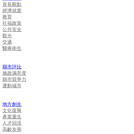
首長觀點
經濟就業
教育
社福政策
公共安全
觀光
交通
醫療衛生
縣市評比
施政滿意度
縣市競爭力
運動城市
地方創生
文化復興
產業重生
人才回流
高齡友善