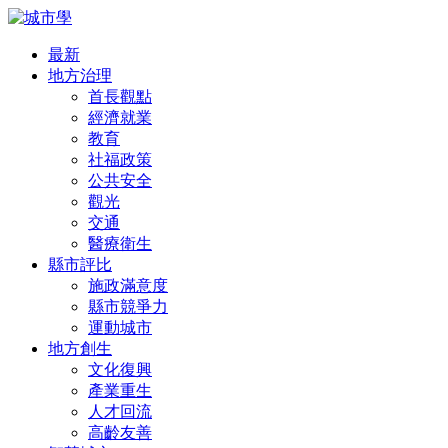
最新
地方治理
首長觀點
經濟就業
教育
社福政策
公共安全
觀光
交通
醫療衛生
縣市評比
施政滿意度
縣市競爭力
運動城市
地方創生
文化復興
產業重生
人才回流
高齡友善