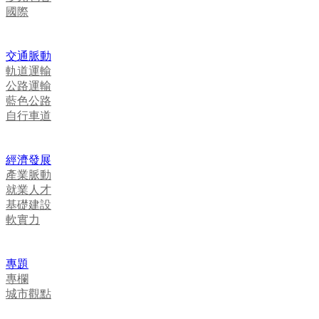
國際
交通脈動
軌道運輸
公路運輸
藍色公路
自行車道
經濟發展
產業脈動
就業人才
基礎建設
軟實力
專題
專欄
城市觀點