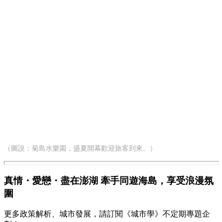
（圖說：菊島水樂園，盛夏開幕歡迎旅客到來。）
真情・愛戀・盡在澎湖 牽手同遊海島，享受浪漫氛
圍
更多政策解析、城市發展，請訂閱《城市學》不定期專題企