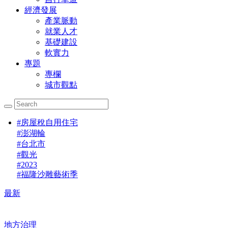
經濟發展
產業脈動
就業人才
基礎建設
軟實力
專題
專欄
城市觀點
#
房屋稅自用住宅
#
澎湖輪
#
台北市
#
觀光
#
2023
#
福隆沙雕藝術季
最新
地方治理