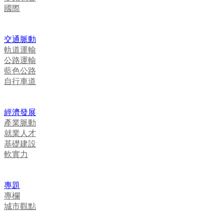
國際
交通脈動
軌道運輸
公路運輸
藍色公路
自行車道
經濟發展
產業脈動
就業人才
基礎建設
軟實力
專題
專欄
城市觀點