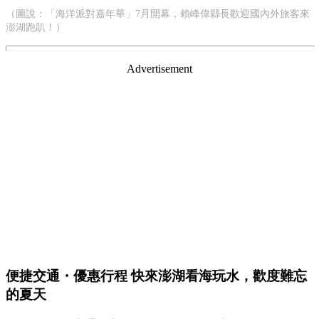
（圖說：「海洋派對嘉年華」7月開幕，賴峰偉縣長歡迎國內外旅客來
澎湖跑趴！）
Advertisement
便捷交通・優惠行程 快來澎湖看海玩水，歡度難忘
的夏天