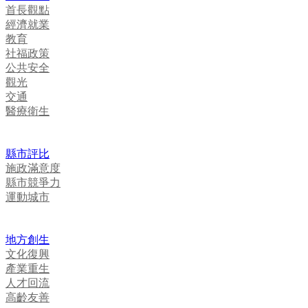
首長觀點
經濟就業
教育
社福政策
公共安全
觀光
交通
醫療衛生
縣市評比
施政滿意度
縣市競爭力
運動城市
地方創生
文化復興
產業重生
人才回流
高齡友善