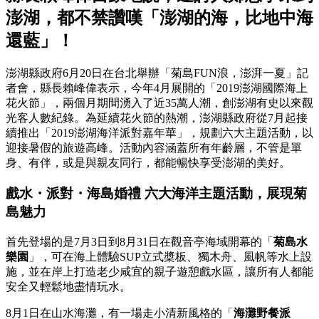
澎湖，都不禁讚嘆「澎湖的海，比地中海
還藍」！
澎湖縣政府6月20日在台北舉辦「菊島FUN浪，澎湃一夏」記
者會，縣長賴峰偉表示，今年4月展開的「2019澎湖國際海上
花火節」，兩個月期間湧入了近35萬人潮，創澎湖有史以來觀
光客人數紀錄。為延續花火節的熱潮，澎湖縣政府從7月起接
續推出「2019澎湖海洋派對嘉年華」，規劃六大主題活動，以
迎接暑假的旅遊高峰。活動內容涵蓋所有年齡層，不管是單
身、有伴，或是與親友同行，都能暢快享受澎湖的美好。
戲水・派對・海島婚禮 六大海洋主題活動，展現菊
島魅力
首先登場的是7月3日到8月31日在觀音亭海域開幕的「
菊島水
樂園
」，可在海上體驗SUP立式槳板、獨木舟、風帆等水上設
施，並在岸上打造老少咸宜的親子遊憩戲水區，讓所有人都能
安全又輕鬆地盡情玩水。
8月1日在山水海灘，有一場走小清新風格的「
海灘野餐派