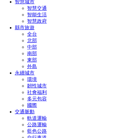
智慧城市
智慧交通
智能生活
智慧政府
縣市旅遊
全台
北部
中部
南部
東部
外島
永續城市
環境
韌性城市
社會福利
多元包容
國際
交通脈動
軌道運輸
公路運輸
藍色公路
自行車道