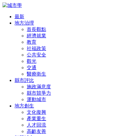
最新
地方治理
首長觀點
經濟就業
教育
社福政策
公共安全
觀光
交通
醫療衛生
縣市評比
施政滿意度
縣市競爭力
運動城市
地方創生
文化復興
產業重生
人才回流
高齡友善