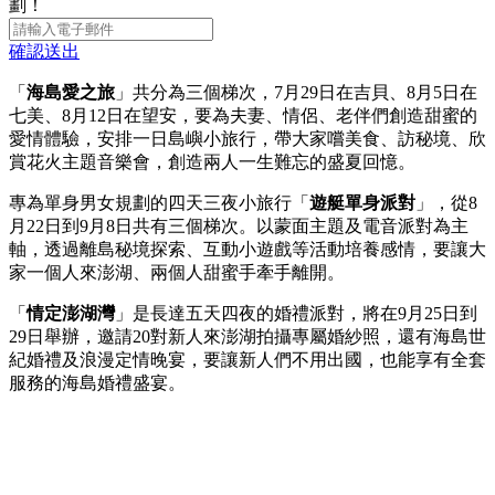
劃！
確認送出
「
海島愛之旅
」共分為三個梯次，7月29日在吉貝、8月5日在
七美、8月12日在望安，要為夫妻、情侶、老伴們創造甜蜜的
愛情體驗，安排一日島嶼小旅行，帶大家嚐美食、訪秘境、欣
賞花火主題音樂會，創造兩人一生難忘的盛夏回憶。
專為單身男女規劃的四天三夜小旅行「
遊艇單身派對
」，從8
月22日到9月8日共有三個梯次。以蒙面主題及電音派對為主
軸，透過離島秘境探索、互動小遊戲等活動培養感情，要讓大
家一個人來澎湖、兩個人甜蜜手牽手離開。
「
情定澎湖灣
」是長達五天四夜的婚禮派對，將在9月25日到
29日舉辦，邀請20對新人來澎湖拍攝專屬婚紗照，還有海島世
紀婚禮及浪漫定情晚宴，要讓新人們不用出國，也能享有全套
服務的海島婚禮盛宴。