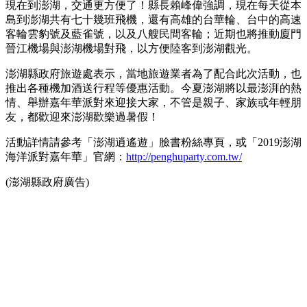
現在到澎湖，交通更方便了！縣長賴峰偉強調，現在每天從本
島到澎湖共有七十幾班飛機，還有高雄的台華輪、台中的高速
客輪雲豹號及藍雀號，以及八艘民間客輪；近期也將推動廈門
晉江機場與澎湖機場對飛，以方便陸客到澎湖觀光。
澎湖縣政府旅遊處表示，當地旅遊業者為了配合此次活動，也
推出各種機加酒送行程等優惠活動。今夏澎湖將以最澎湃的熱
情、舉辦嘉年華派對來迎接大家，不管是親子、家族或年輕朋
友，都歡迎來澎湖歡樂過暑假！
活動詳情請參考「澎湖逍遙遊」臉書粉絲專頁，或「2019澎湖
海洋派對嘉年華」官網：
http://penghuparty.com.tw/
(澎湖縣政府廣告)