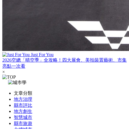
Just For You
2026空總「晴空季」全攻略！四大展會、美拍裝置藝術、市集
亮點一次看
×
文章分類
地方治理
縣市評比
地方創生
智慧城市
縣市旅遊