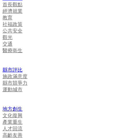
首長觀點
經濟就業
教育
社福政策
公共安全
觀光
交通
醫療衛生
縣市評比
施政滿意度
縣市競爭力
運動城市
地方創生
文化復興
產業重生
人才回流
高齡友善