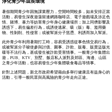
淨化青少年成長環境
暑假期間青少年因無課業壓力，空閒時間較多，如未安排正當
活動，易發生深夜遊蕩留連網路咖啡店、電子遊戲場及涉足色
情、賭博、暴力等妨害青少年身心健康場所；加上同儕影響及
誘惑下，易生偏差行為，或誘使逃家、吸（販）毒、濫用藥
物、性剝削、性侵害；或被幫派分子慫恿、利誘而加入幫派。
此外青少年利用暑期打工時，容易受誘惑從事色情交易行為，
或被幫派分子唆使參與討債、圍事、詐欺、販毒、販賣盜版光
碟等不法行為，甚或發生被詐欺受害情事。一般青少年集體出
遊，PUB、KTV、別墅、飯店私人派對及郊區、海邊、山區
之青少年活動，也容易發生少年集體吸食毒品等情事。
針對上述問題，新北市政府希望藉由多舉行健康且有益身心的
活動，引導一般民眾與高風險的青少年走向正途。