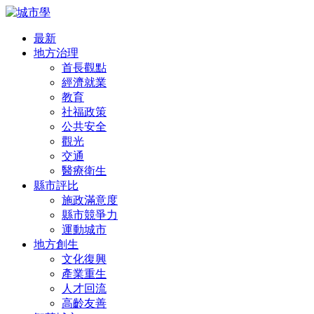
最新
地方治理
首長觀點
經濟就業
教育
社福政策
公共安全
觀光
交通
醫療衛生
縣市評比
施政滿意度
縣市競爭力
運動城市
地方創生
文化復興
產業重生
人才回流
高齡友善