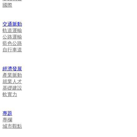
國際
交通脈動
軌道運輸
公路運輸
藍色公路
自行車道
經濟發展
產業脈動
就業人才
基礎建設
軟實力
專題
專欄
城市觀點