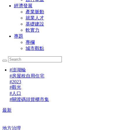
經濟發展
產業脈動
就業人才
基礎建設
軟實力
專題
專欄
城市觀點
#
澎湖輪
#
房屋稅自用住宅
#
2023
#
觀光
#
人口
#
關渡碼頭貨櫃市集
最新
地方治理