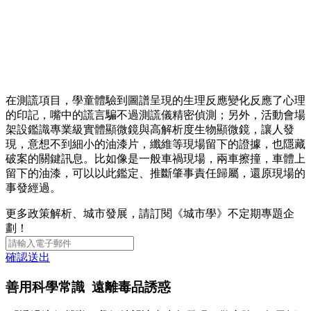
在測謊項目，學童體驗到圖譜呈現的生理反應變化反應了心理
的印記，嘴中的謊言騙不過測謊儀精密偵測；另外，活動會場
架設鑑識專業級實體顯微鏡與高解析度生物顯微鏡，讓人發
現，意想不到細小的油漆片，纖維等現場留下的證據，也隱藏
破案的關鍵訊息。比如像是一般車禍現場，兩車擦撞，車體上
留下的油漆，可以以此鑑定、推斷肇事責任歸屬，還原現場的
事發經過。
更多政策解析、城市發展，請訂閱《城市學》不定期專題企
劃！
確認送出
善用科學常識 遠離毒品誘惑