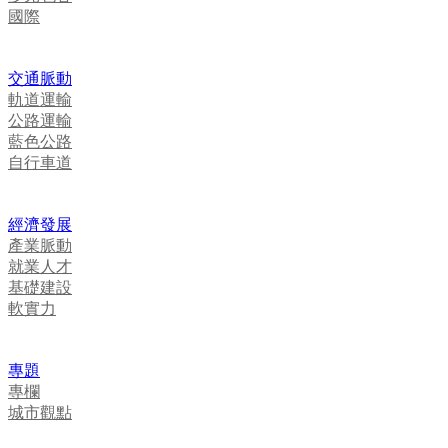
國際
交通脈動
軌道運輸
公路運輸
藍色公路
自行車道
經濟發展
產業脈動
就業人才
基礎建設
軟實力
專題
專欄
城市觀點