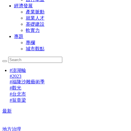
經濟發展
產業脈動
就業人才
基礎建設
軟實力
專題
專欄
城市觀點
#
澎湖輪
#
2023
#
福隆沙雕藝術季
#
觀光
#
台北市
#
翁章梁
最新
地方治理