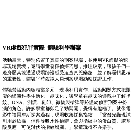
VR虛擬犯罪實際 體驗科學辦案
活動當天，特別佈置了真實的刑案現場，並使用VR虛擬的犯
罪現場實境，邀請學童發揮偵探巧思，推理破案，讓孩子們一
邊身歷其境透過現場跡證感受追查真兇樂趣，並了解邏輯思考
的重要性，體驗平時鑑識人員刑案現場勘察採證工作。
體驗營活動內容相當多元，現場利用實作、活動闖關方式把艱
澀的鑑識科學生活化、趣味化，讓學童在趣味的遊戲中了解指
紋、DNA、測謊、鞋印、微物與槍彈等跡證於偵辦刑案中扮
演的角色。許多學童都卯足了勁闖關，覺得有趣極了。就像電
影中福爾摩斯探案過程，現場收集採集指紋，「當螢光顯現試
劑用於紙張、信件等吸水性檢體，會與指紋中的蛋白質、胺基
酸反應，可使潛伏的指紋增顯。」學童玩得不亦樂乎。