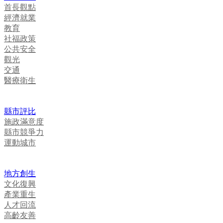
首長觀點
經濟就業
教育
社福政策
公共安全
觀光
交通
醫療衛生
縣市評比
施政滿意度
縣市競爭力
運動城市
地方創生
文化復興
產業重生
人才回流
高齡友善