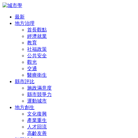
最新
地方治理
首長觀點
經濟就業
教育
社福政策
公共安全
觀光
交通
醫療衛生
縣市評比
施政滿意度
縣市競爭力
運動城市
地方創生
文化復興
產業重生
人才回流
高齡友善