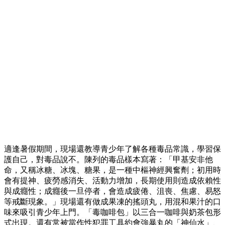
適逢暑假期間，現場還教導青少年了解各種毒品常識，學習保
護自己，對毒品說不。陳列的毒品樣本寫著：「甲基安非他
命，又稱冰糖、冰塊、糖果，是一種中樞神經興奮劑；初用時
會有提神、疲勞感消失、活動力增加，長期使用則造成依賴性
與成癮性；成癮後一旦停者，會造成疲倦、沮喪、焦慮、易怒
等戒斷現象。」現場還有做成果凍的搖頭丸，用混和果汁的口
味來吸引青少年上門。「毒咖啡包」以三合一咖啡與奶茶包形
式出現。還有常被當作性犯罪工具約會強暴丸的「神仙水」、