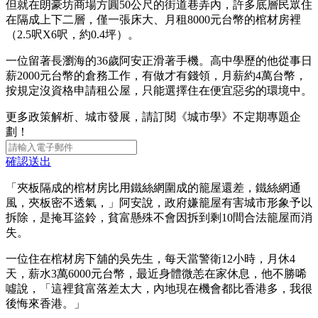
但就在朗豪坊商場方圓50公尺的街道巷弄內，許多底層民眾住
在隔成上下二層，僅一張床大、月租8000元台幣的棺材房裡
（2.5呎X6呎，約0.4坪）。
一位留著長瀏海的36歲阿安正滑著手機。高中學歷的他從事日
薪2000元台幣的倉務工作，有做才有錢領，月薪約4萬台幣，
按規定沒資格申請租公屋，只能選擇住在便宜惡劣的環境中。
更多政策解析、城市發展，請訂閱《城市學》不定期專題企
劃！
確認送出
「夾板隔成的棺材房比用鐵絲網圍成的籠屋還差，鐵絲網通
風，夾板密不透氣，」阿安說，政府嫌籠屋有害城市形象予以
拆除，是掩耳盜鈴，貧富懸殊不會因拆到剩10間合法籠屋而消
失。
一位住在棺材房下舖的吳先生，每天當警衛12小時，月休4
天，薪水3萬6000元台幣，最近身體微恙在家休息，他不勝唏
噓說，「這裡貧富落差太大，內地現在機會都比香港多，我很
後悔來香港。」