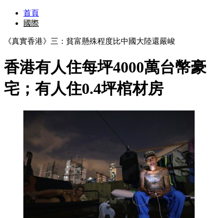
首頁
國際
《真實香港》三：貧富懸殊程度比中國大陸還嚴峻
香港有人住每坪4000萬台幣豪
宅；有人住0.4坪棺材房