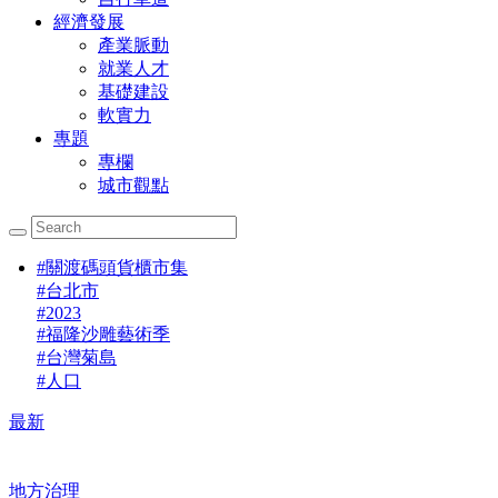
經濟發展
產業脈動
就業人才
基礎建設
軟實力
專題
專欄
城市觀點
#
關渡碼頭貨櫃市集
#
台北市
#
2023
#
福隆沙雕藝術季
#
台灣菊島
#
人口
最新
地方治理