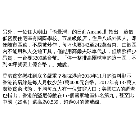
另外，一位住大嶼山「愉景灣」的日商Amanda則指出，這個
低密度住宅區有國際學校、五星級飯店，住戶八成外國人。即
便離市區遠，不易被炒作，每坪也要142至242萬台幣。由於區
內不能用私人交通工具，僅能用高爾夫球車代步，但牌照稀少
昂貴，一台要3200萬台幣。「停一整排高爾球車的這一區，不
到30坪就要上億台幣，」她說。
香港貧富懸殊到底多嚴重？根據港府2018年11月的資料顯示，
香港貧窮線是每人月收少於1萬4000元台幣。2017年有137萬人
處於貧窮狀態，平均每五人有一位貧窮人口；美國CIA的調查
也指出，香港的堅尼係數在157個國家地區排名第九，甚至比
中國（29名）還高為0.539，超過0.4的警戒線。