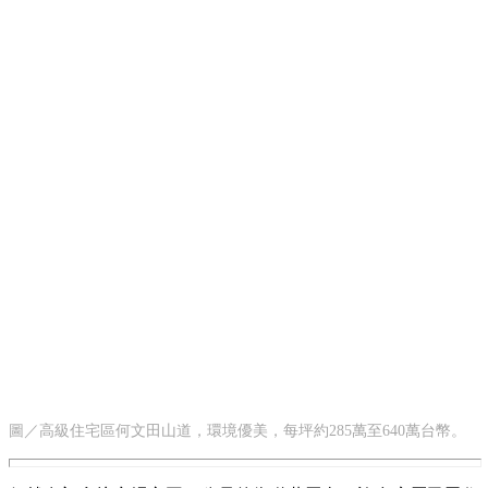
圖／高級住宅區何文田山道，環境優美，每坪約285萬至640萬台幣。