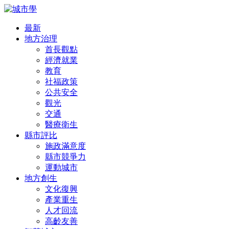
最新
地方治理
首長觀點
經濟就業
教育
社福政策
公共安全
觀光
交通
醫療衛生
縣市評比
施政滿意度
縣市競爭力
運動城市
地方創生
文化復興
產業重生
人才回流
高齡友善