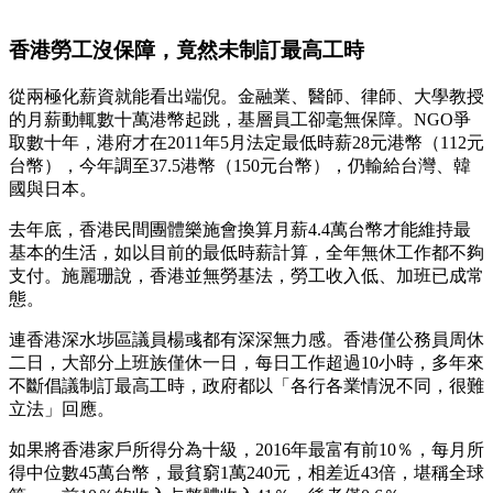
香港勞工沒保障，竟然未制訂最高工時
從兩極化薪資就能看出端倪。金融業、醫師、律師、大學教授
的月薪動輒數十萬港幣起跳，基層員工卻毫無保障。NGO爭
取數十年，港府才在2011年5月法定最低時薪28元港幣（112元
台幣），今年調至37.5港幣（150元台幣），仍輸給台灣、韓
國與日本。
去年底，香港民間團體樂施會換算月薪4.4萬台幣才能維持最
基本的生活，如以目前的最低時薪計算，全年無休工作都不夠
支付。施麗珊說，香港並無勞基法，勞工收入低、加班已成常
態。
連香港深水埗區議員楊彧都有深深無力感。香港僅公務員周休
二日，大部分上班族僅休一日，每日工作超過10小時，多年來
不斷倡議制訂最高工時，政府都以「各行各業情況不同，很難
立法」回應。
如果將香港家戶所得分為十級，2016年最富有前10％，每月所
得中位數45萬台幣，最貧窮1萬240元，相差近43倍，堪稱全球