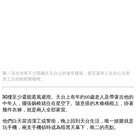
圖／深水埗有不少隱藏在天台上的違章建築，甚至還有人住在公共廚
房上方的陰暗閣樓裡。
閣樓至少還能遮風避雨。天台上有年約60歲老人及帶著吉他的
中年人，擺張躺椅就住在星空下。隨意搭的木條橫棍上，掛著
幾件衣褲，就是兩人全部家當。
他們白天當清潔工或警衛，晚上回到天台生活，唯一娛樂就是
玩手機，兩支手機頓時成為暗黑天幕下，唯二的亮點。