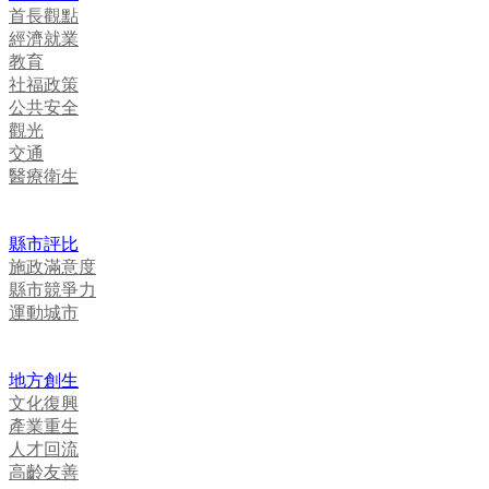
首長觀點
經濟就業
教育
社福政策
公共安全
觀光
交通
醫療衛生
縣市評比
施政滿意度
縣市競爭力
運動城市
地方創生
文化復興
產業重生
人才回流
高齡友善