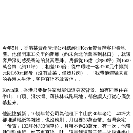
今年5月，香港某資產管理公司總經理Kevin帶台灣客戶看地
產。他僅開車33公里的距離（約末台北信義區到林口），就讓
客戶深刻感受香港的貧富懸殊。房價從16億（約80坪）到1600
萬台幣（約11坪），相差100倍；從中環吃一客3200元牛排到
元朗160元簡餐（沒有蔬菜，僅幾片肉），「我帶他體驗真實
的香港人生活，客戶直呼不敢置信」。
Kevin說，香港只要從住家就能知道身家背景。如有同事住在
半山、山頂、淺水灣、薄扶林或跑馬地，都會讓人打從心底羨
慕起來。
他記憶猶新，10幾年前公司為他租下半山的30年老宅，40坪大
卻堆滿報紙等雜物，也沒粉刷，月租要33萬台幣。台灣豪宅
「帝寶」133坪外加3個車位，月租不過28萬元。有一次，他帶
助理到住所，她下車直呼：哇，這是我這輩子第一次踏進半山