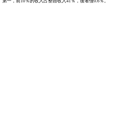
第一，前10％的收入占整體收入41％，後者僅0.6％。