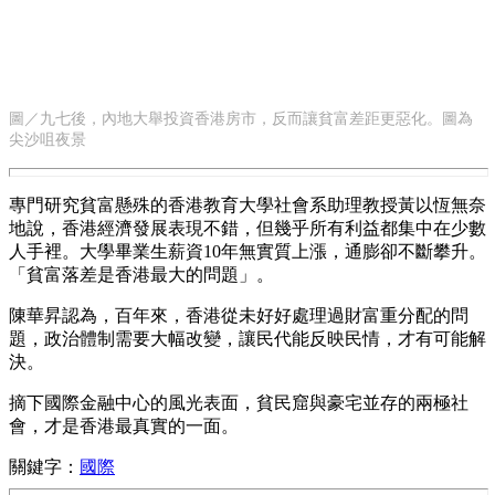
圖／九七後，內地大舉投資香港房市，反而讓貧富差距更惡化。圖為
尖沙咀夜景
專門研究貧富懸殊的香港教育大學社會系助理教授黃以恆無奈
地說，香港經濟發展表現不錯，但幾乎所有利益都集中在少數
人手裡。大學畢業生薪資10年無實質上漲，通膨卻不斷攀升。
「貧富落差是香港最大的問題」。
陳華昇認為，百年來，香港從未好好處理過財富重分配的問
題，政治體制需要大幅改變，讓民代能反映民情，才有可能解
決。
摘下國際金融中心的風光表面，貧民窟與豪宅並存的兩極社
會，才是香港最真實的一面。
關鍵字：
國際