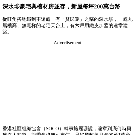
深水埗豪宅與棺材房並存，新屋每坪200萬台幣
從旺角搭地鐵到不遠處，有「貧民窟」之稱的深水埗，一處九
層樓高、無電梯的老宅天台上，有六戶用鐵皮加蓋的違章建
築。
Advertisement
香港社區組織協會（SOCO）幹事施麗珊說，違章到底何時興
建沒人知道，管委會也無可奈何，只好酌收每月4800至1萬台