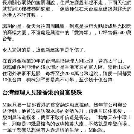
長期關心弱勢的施麗珊說，住戶怎麼趕都趕不走，下雨天他們
就暫到10樓樓梯間躲避，「像這種住在天台違章建築與露天的
香港人不計其數」。
諷刺的是，從天台往四周眺望，到處是被燈火點綴成星光閃閃
的高樓大廈，不遠處是興建中的「愛海頌」，12坪售價2400萬
台幣。
令人驚訝的是，這個新建案算是平價了。
在香港金融業20年的台灣高階經理人Mike說，背靠太平山、
緊臨維多利亞港的淺水灣才是香港著名的富人區。臨近山坡的
住宅外表豪不起眼，每坪至少2000萬台幣起跳，隨便一間都要
10億台幣，獨棟別墅更是高不可攀，至少幾十億台幣。
台灣經理人見證香港的貧富懸殊
Mike只要一提起香港的貧富懸殊就直搖頭。幾年前公司辦公
益活動，他首次探訪深水埗的弱勢族群，踏進居民住處後，一
股刺鼻味道撲來，簡直不敢相信這是香港。「我每天在中環上
班，到處是20幾層樓高的玻璃帷幕大廈，不然就是摩登商場，
一輩子都無法想像有人過這樣的生活，」Mike說。