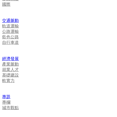
國際
交通脈動
軌道運輸
公路運輸
藍色公路
自行車道
經濟發展
產業脈動
就業人才
基礎建設
軟實力
專題
專欄
城市觀點