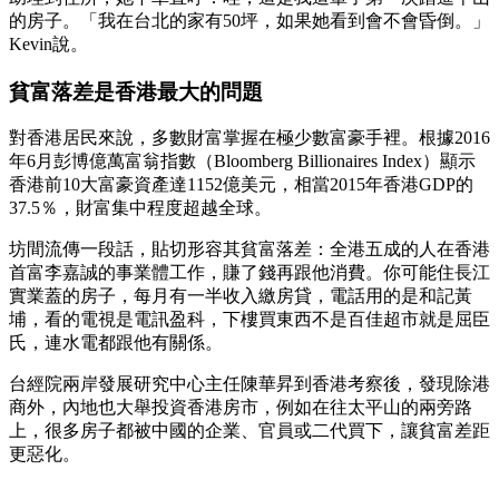
的房子。「我在台北的家有50坪，如果她看到會不會昏倒。」
Kevin說。
貧富落差是香港最大的問題
對香港居民來說，多數財富掌握在極少數富豪手裡。根據2016
年6月彭博億萬富翁指數（Bloomberg Billionaires Index）顯示
香港前10大富豪資產達1152億美元，相當2015年香港GDP的
37.5％，財富集中程度超越全球。
坊間流傳一段話，貼切形容其貧富落差：全港五成的人在香港
首富李嘉誠的事業體工作，賺了錢再跟他消費。你可能住長江
實業蓋的房子，每月有一半收入繳房貸，電話用的是和記黃
埔，看的電視是電訊盈科，下樓買東西不是百佳超市就是屈臣
氏，連水電都跟他有關係。
台經院兩岸發展研究中心主任陳華昇到香港考察後，發現除港
商外，內地也大舉投資香港房市，例如在往太平山的兩旁路
上，很多房子都被中國的企業、官員或二代買下，讓貧富差距
更惡化。