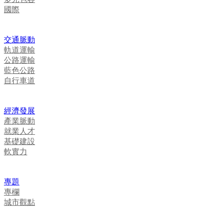
國際
交通脈動
軌道運輸
公路運輸
藍色公路
自行車道
經濟發展
產業脈動
就業人才
基礎建設
軟實力
專題
專欄
城市觀點