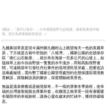
(圖說：「溪仔口海岸」，今年甫開放即引起熱搜，被譽為東海岸秘
境。照片為屏東縣政府提供。)
九棚鼻頭草原是現今滿州鄉九棚村山上眺望海天一色的美麗草
原，下方就是古籍中所指的「八瑤灣」，國家公園的史蹟保存
區「南仁山石板屋」，就分布在海拔一百多公尺的山坡上，如
毯綠草上如今自由野放一隻隻的水牛漫步，而制高點視野遼
闊，可遠眺當年引發牡丹社事件的琉球漂民登岸處，想要造訪
這兩處秘境，需向墾丁國家公園管理處預約生態保護區環境教
育解說，跟隨解說員的腳步，深度體驗絕美景色。
無論是溫泉療癒或是秘境探奇，不一樣的屏東冬季旅程，使幸
福的台灣遊客能脫去厚重外套，在國境之南享受一段有著暖暖
冬陽陪伴的幸福旅程，讓身心靈在歲末的忙碌中，獲得舒緩喘
息。