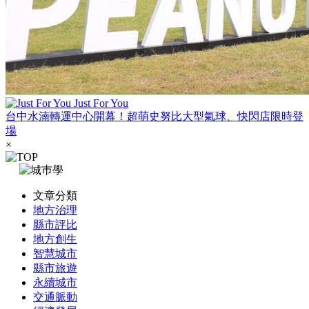
Just For You
台中水湳轉運中心開幕！超萌史努比大型氣球、快閃店限時登
場
×
文章分類
地方治理
縣市評比
地方創生
智慧城市
縣市旅遊
永續城市
交通脈動