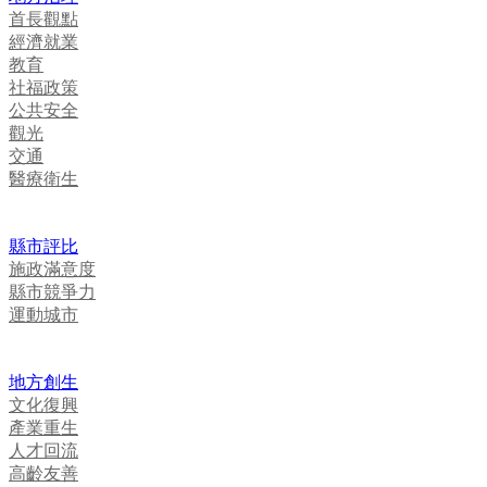
首長觀點
經濟就業
教育
社福政策
公共安全
觀光
交通
醫療衛生
縣市評比
施政滿意度
縣市競爭力
運動城市
地方創生
文化復興
產業重生
人才回流
高齡友善