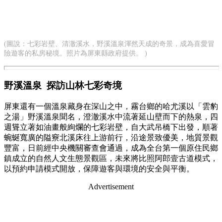
(圖說：七彩岩壁、清澈溪水，野溪溫泉渾然天成的奇景，成為喜愛冒
險遊客的私房秘境。照片為屏東縣政府提供。 )
野溪溫泉 探訪山林七彩奇境
屏東還有一個溫泉藏身在深山之中，霧台鄉的哈尤溪以「雲豹
之湯」野溪溫泉聞名，澄澈溪水中流著延山壁而下的熱泉，四
週聳立著如油畫般絢爛的七彩岩壁，自大武吊橋下出發，順著
蜿蜒寬廣的隘竂北溪床往上游前行，沿途景致優美，地質景觀
豐富，日前經中央機關審查會通過，成為全台第一個原住民鄉
鎮成立的自然人文生態景觀區，未來將比照阿郎壹古道模式，
以預約申請模式開放，保障遊客與環境的安全與平衡。
Advertisement