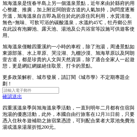
旭海溫泉是恆春半島上另一個溫泉景點，近年來由於縣府的用
心整建、推廣，加上附近阿朗壹古道的人氣加持，詢問度逐漸
升溫，旭海溫泉自古即為居住於此的原住民利用，水質清澈、
無色=無味、可飲可浴的碳酸溫泉，水溫約45℃，牡丹鄉公所
在此設有泡腳池、露天池、湯池及公共浴室等設施可供遊客使
用。
旭海溫泉僅離四重溪約一小時的車程，除了泡湯，周邊景點如
東源部落、水上草原、哭泣湖、九棚沙漠、旭海草原以及阿朗
壹古道，都是珍貴的人文與天然資源，除了適合全家人一起遊
憩，更是網紅網媒絕佳取景、打卡的景點。
更多政策解析、城市發展，請訂閱《城市學》不定期專題企
劃！
確認送出
四重溪溫泉季與旭海溫泉季活動，一直到明年二月都有住宿與
泡湯的優惠活動，此外，本國自由行旅客在12月31日前，只要
憑入住秋冬遊補助之旅宿業憑證，可到配合業者大眾池免費泡
湯或溫泉湯屋折抵200元。