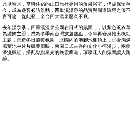
此度蜜月，當時住宿的山口旅社專用的溫泉浴室，仍被保留至
今，成為遊客必訪景點，四重溪溫泉的品質與周邊環境之優不
言可喻，從此登上全台四大溫泉歷久不衰。
去年溫泉季，四重溪溫泉公園在日式的氛圍上，以紫色薰衣草
為裝飾主題，成為冬季南台灣旅遊熱點，今年再變身推出楓紅
主題，營造冬日溫暖氛圍，北園內的泡腳池棚頂上，垂掛滿滿
楓葉池中片片楓葉倒映，南園日式古香的文化小徑漫步，兩側
浪漫楓紅，搭配點點星光的晚霞廊道，璀璨迷人的氛圍讓人陶
醉。