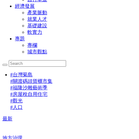
經濟發展
產業脈動
就業人才
基礎建設
軟實力
專題
專欄
城市觀點
#
台灣菊島
#
關渡碼頭貨櫃市集
#
福隆沙雕藝術季
#
房屋稅自用住宅
#
觀光
#
人口
最新
地方治理