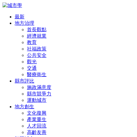
最新
地方治理
首長觀點
經濟就業
教育
社福政策
公共安全
觀光
交通
醫療衛生
縣市評比
施政滿意度
縣市競爭力
運動城市
地方創生
文化復興
產業重生
人才回流
高齡友善