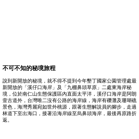
不可不知的秘境旅程
說到新開放的秘境，就不得不提到今年墾丁國家公園管理處最
新開放的「溪仔口海岸」及「九棚鼻頭草原」二處東海岸秘
境，位於南仁山生態保護區內直面太平洋，溪仔口海岸是阿朗
壹古道外，台灣唯二沒有公路的海岸線，海岸有礫灘及珊瑚礁
景色，海灣秀麗宛如世外桃源，跟著生態解說員的腳步，走過
林道下至出海口，接著沿海岸線至烏鼻頭海岸，最後再原路折
返。