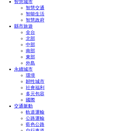
智慧城市
智慧交通
智能生活
智慧政府
縣市旅遊
全台
北部
中部
南部
東部
外島
永續城市
環境
韌性城市
社會福利
多元包容
國際
交通脈動
軌道運輸
公路運輸
藍色公路
自行車道