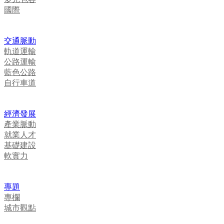
國際
交通脈動
軌道運輸
公路運輸
藍色公路
自行車道
經濟發展
產業脈動
就業人才
基礎建設
軟實力
專題
專欄
城市觀點