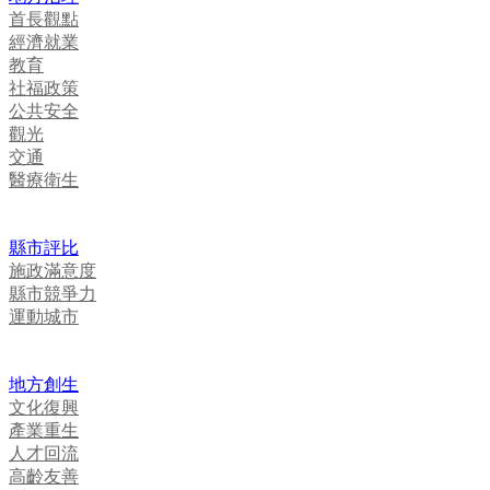
首長觀點
經濟就業
教育
社福政策
公共安全
觀光
交通
醫療衛生
縣市評比
施政滿意度
縣市競爭力
運動城市
地方創生
文化復興
產業重生
人才回流
高齡友善