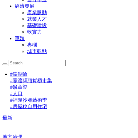
經濟發展
產業脈動
就業人才
基礎建設
軟實力
專題
專欄
城市觀點
#
澎湖輪
#
關渡碼頭貨櫃市集
#
翁章梁
#
人口
#
福隆沙雕藝術季
#
房屋稅自用住宅
最新
地方治理