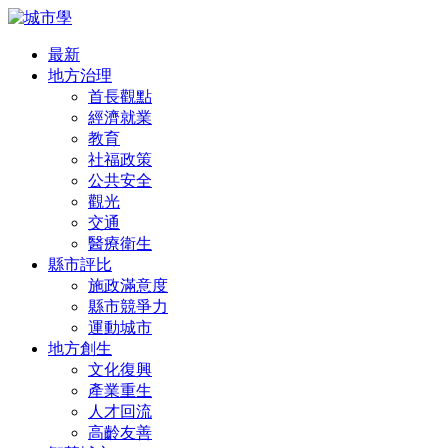
最新
地方治理
首長觀點
經濟就業
教育
社福政策
公共安全
觀光
交通
醫療衛生
縣市評比
施政滿意度
縣市競爭力
運動城市
地方創生
文化復興
產業重生
人才回流
高齡友善