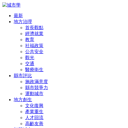
最新
地方治理
首長觀點
經濟就業
教育
社福政策
公共安全
觀光
交通
醫療衛生
縣市評比
施政滿意度
縣市競爭力
運動城市
地方創生
文化復興
產業重生
人才回流
高齡友善