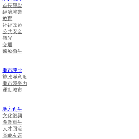
首長觀點
經濟就業
教育
社福政策
公共安全
觀光
交通
醫療衛生
縣市評比
施政滿意度
縣市競爭力
運動城市
地方創生
文化復興
產業重生
人才回流
高齡友善