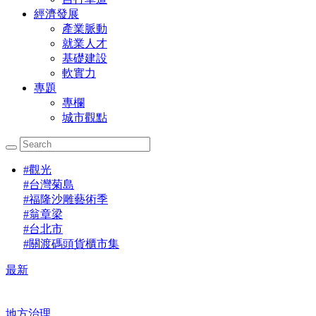
經濟發展
產業脈動
就業人才
基礎建設
軟實力
專題
專欄
城市觀點
#
觀光
#
台灣菊島
#
福隆沙雕藝術季
#
翁章梁
#
台北市
#
關渡碼頭貨櫃市集
最新
地方治理