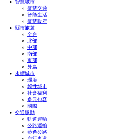
智慧城市
智慧交通
智能生活
智慧政府
縣市旅遊
全台
北部
中部
南部
東部
外島
永續城市
環境
韌性城市
社會福利
多元包容
國際
交通脈動
軌道運輸
公路運輸
藍色公路
自行車道