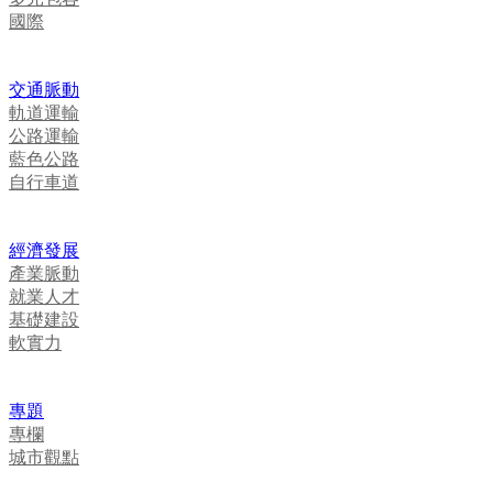
國際
交通脈動
軌道運輸
公路運輸
藍色公路
自行車道
經濟發展
產業脈動
就業人才
基礎建設
軟實力
專題
專欄
城市觀點