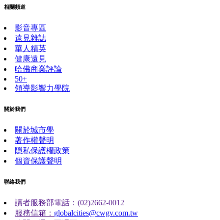
相關頻道
影音專區
遠見雜誌
華人精英
健康遠見
哈佛商業評論
50+
領導影響力學院
關於我們
關於城市學
著作權聲明
隱私保護權政策
個資保護聲明
聯絡我們
讀者服務部電話：(02)2662-0012
服務信箱：
globalcities@cwgv.com.tw