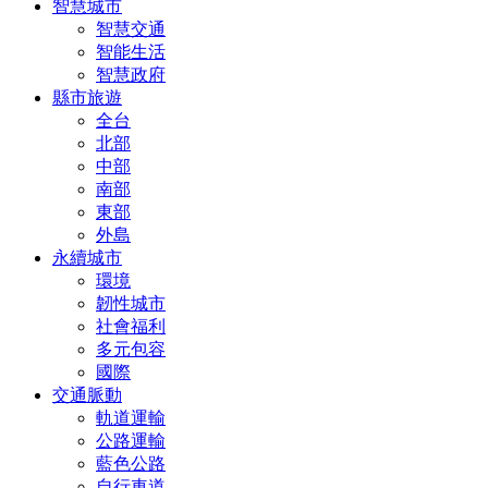
智慧城市
智慧交通
智能生活
智慧政府
縣市旅遊
全台
北部
中部
南部
東部
外島
永續城市
環境
韌性城市
社會福利
多元包容
國際
交通脈動
軌道運輸
公路運輸
藍色公路
自行車道