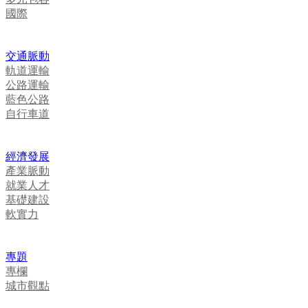
國際
交通脈動
軌道運輸
公路運輸
藍色公路
自行車道
經濟發展
產業脈動
就業人才
基礎建設
軟實力
專題
專欄
城市觀點