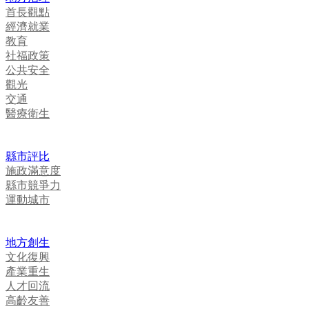
首長觀點
經濟就業
教育
社福政策
公共安全
觀光
交通
醫療衛生
縣市評比
施政滿意度
縣市競爭力
運動城市
地方創生
文化復興
產業重生
人才回流
高齡友善