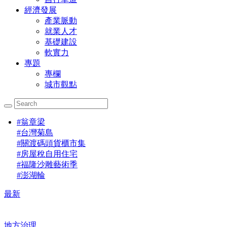
經濟發展
產業脈動
就業人才
基礎建設
軟實力
專題
專欄
城市觀點
#
翁章梁
#
台灣菊島
#
關渡碼頭貨櫃市集
#
房屋稅自用住宅
#
福隆沙雕藝術季
#
澎湖輪
最新
地方治理