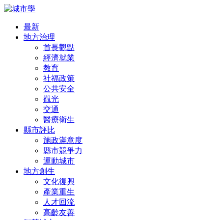
最新
地方治理
首長觀點
經濟就業
教育
社福政策
公共安全
觀光
交通
醫療衛生
縣市評比
施政滿意度
縣市競爭力
運動城市
地方創生
文化復興
產業重生
人才回流
高齡友善