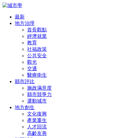
最新
地方治理
首長觀點
經濟就業
教育
社福政策
公共安全
觀光
交通
醫療衛生
縣市評比
施政滿意度
縣市競爭力
運動城市
地方創生
文化復興
產業重生
人才回流
高齡友善