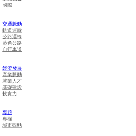
國際
交通脈動
軌道運輸
公路運輸
藍色公路
自行車道
經濟發展
產業脈動
就業人才
基礎建設
軟實力
專題
專欄
城市觀點