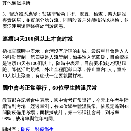
其他類似場所
3、醫療體系應變：暫緩非緊急手術、處置、檢查，擴大開設
專責病房，並實施分艙分流，同時設置戶外篩檢站以採檢，並
廣泛運用遠距醫療於門診病患。
連續14天100例以上才會封城
指揮官陳時中表示，台灣沒有所謂的封城，最嚴重只會進入人
的移動管制，第四級是人流管制，如果進入第四級，目前標準
是連續14天有100例以上。陳時中表示，目前要求減少流動風
險、降低活動規模，外出全程配戴口罩，停止室內5人，室外
10人以上聚會，有症狀一定要就醫採檢。
國中會考正常舉行，60位學生體溫異常
教育部在記者會中表示，國中會考正常舉行，今天上午考生陸
續進到考場，經過量測，有60位學生體溫異常。依規定進到48
間防疫備用考場；而根據統計，第一節課社會科，到考率
98%，缺考率與往年相同。
關鍵字：
防疫
、
醫療衛生