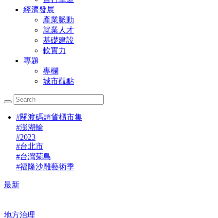
經濟發展
產業脈動
就業人才
基礎建設
軟實力
專題
專欄
城市觀點
#
關渡碼頭貨櫃市集
#
澎湖輪
#
2023
#
台北市
#
台灣菊島
#
福隆沙雕藝術季
最新
地方治理