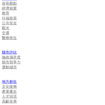
首長觀點
經濟就業
教育
社福政策
公共安全
觀光
交通
醫療衛生
縣市評比
施政滿意度
縣市競爭力
運動城市
地方創生
文化復興
產業重生
人才回流
高齡友善