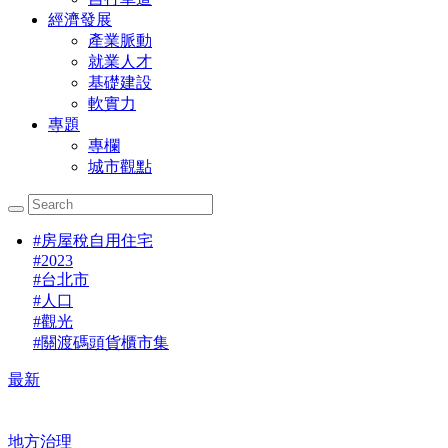
經濟發展
產業脈動
就業人才
基礎建設
軟實力
專題
專欄
城市觀點
#
房屋稅自用住宅
#
2023
#
台北市
#
人口
#
觀光
#
關渡碼頭貨櫃市集
最新
地方治理