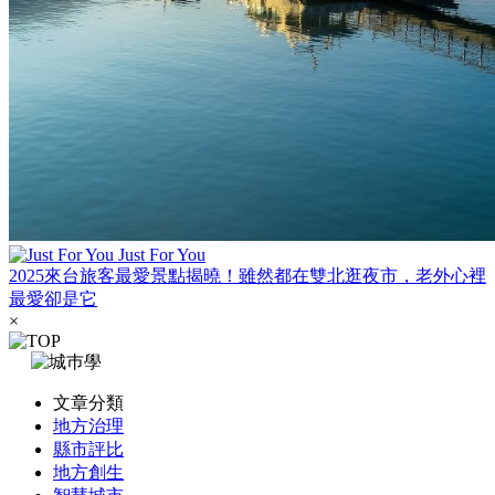
Just For You
2025來台旅客最愛景點揭曉！雖然都在雙北逛夜市，老外心裡
最愛卻是它
×
文章分類
地方治理
縣市評比
地方創生