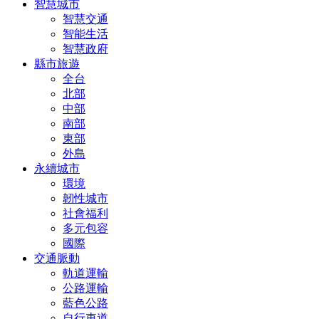
智慧城市
智慧交通
智能生活
智慧政府
縣市旅遊
全台
北部
中部
南部
東部
外島
永續城市
環境
韌性城市
社會福利
多元包容
國際
交通脈動
軌道運輸
公路運輸
藍色公路
自行車道