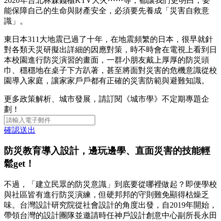
2020年台北林森錢櫃KTV大火⋯⋯等，都讓我們更明白，要
能保障自己的生命與財產安全，必須要先養成「災害自救意
識」。
東日本311大地震已過了十年，在地震頻繁的日本，很早就針
對各類天災研擬出詳細的因應對策，時不時會在電視上看到日
本校園進行防災演習的畫面，一群小朋友戴上厚厚的防災頭
巾、穩穩地在桌子下方趴著，甚至將面對災害的危機意識從校
園導入家庭，讓家家戶戶都有正確的災害防範與避難知識。
更多政策解析、城市發展，請訂閱《城市學》不定期專題企
劃！
確認送出
防災教育導入設計，邊玩邊學、直面災害的技能輕
鬆get！
不過，「建立民眾的防災意識」到底要從哪裡做起？即便學校
與社區皆有進行防災演練，但硬邦邦的守則難免顯得枯燥乏
味。台灣設計研究院從社會設計的角度出發，自2019年開始，
帶領台灣的設計團隊並邀請時任神戶設計創意中心副所長永田