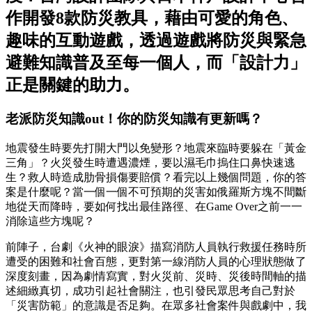
作開發8款防災教具，藉由可愛的角色、
趣味的互動遊戲，透過遊戲將防災與緊急
避難知識普及至每一個人，而「設計力」
正是關鍵的助力。
老派防災知識out！你的防災知識有更新嗎？
地震發生時要先打開大門以免變形？地震來臨時要躲在「黃金
三角」？火災發生時遭遇濃煙，要以濕毛巾摀住口鼻快速逃
生？救人時造成肋骨損傷要賠償？看完以上幾個問題，你的答
案是什麼呢？當一個一個不可預期的災害如俄羅斯方塊不間斷
地從天而降時，要如何找出最佳路徑、在Game Over之前一一
消除這些方塊呢？
前陣子，台劇《火神的眼淚》描寫消防人員執行救援任務時所
遭受的困難和社會百態，更對第一線消防人員的心理狀態做了
深度刻畫，因為劇情寫實，對火災前、災時、災後時間軸的描
述細緻真切，成功引起社會關注，也引發民眾思考自己對於
「災害防範」的意識是否足夠。在眾多社會案件與戲劇中，我