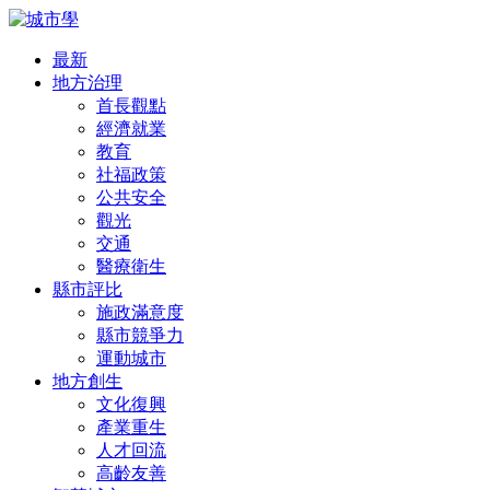
最新
地方治理
首長觀點
經濟就業
教育
社福政策
公共安全
觀光
交通
醫療衛生
縣市評比
施政滿意度
縣市競爭力
運動城市
地方創生
文化復興
產業重生
人才回流
高齡友善