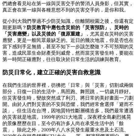
們總會看見站在第一線與災害交手的警消人員身影，但其實，
真正會在第一線與各種意想不到的災害交手的，是你和我。
從小到大我們學過不少防災知識，但離開校園之後，你還有定
期更新嗎？
防災教育中應包含災前的「災害預防」、災時的
「災害應變」以及災後的「復原重建」
，尤其是在災時的災害
應變，更是一般民眾最缺乏的。近日的幾次地震，你是否也在
當下感到手足無措，甚至不知下一步該怎麼做？不可預期的災
害，造成民眾生命財產受到威脅，然而當災害發生時，要能在
第一時間正確應對，往往取決於日常生活的訓練與教育。
防災日常化，建立正確的災害自救意識
在我們生活的世界裡，彷彿把「日常」與「災害」切割成兩個
部分，日復一日的生活中，馬照跑、舞照跳，一切歲月靜好。
但災害發生時，變故突然成了利刃、將日常的美好畫面一刀劃
開。由於人們對災害的不安與恐懼，我們經常會選擇「避而不
談」。但生活在台灣，因地質特性斷層構造多，我們最常遭遇
的災害就是地震。1999年的921大地震，深夜裡全島劇烈搖晃
的景像歷歷在目，至今仍有許多人尚在承受生活中的「餘
震」。除此之外，2009年八八水災發生嚴重水患及土石流、