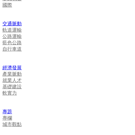
國際
交通脈動
軌道運輸
公路運輸
藍色公路
自行車道
經濟發展
產業脈動
就業人才
基礎建設
軟實力
專題
專欄
城市觀點