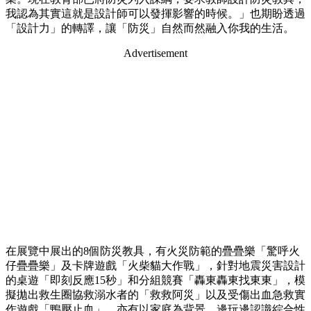
我認為其實這就是設計師可以發揮影響的時候。」也期盼透過
「設計力」的轉譯，讓「防災」自然而然融入你我的生活。
Advertisement
在展覽中展出的8個防災教具，有火災防範的疊疊樂「驚呼火
仔疊疊樂」及卡牌遊戲「火柴貓大作戰」，針對地震災害設計
的桌遊「即刻反應15秒」和分組競賽「轟東轟東找東東」，模
擬拋出救生圈協救溺水者的「救救阿災」以及受傷出血急救實
作遊戲「鴨壓止血」，亦有以家庭為背景、邊玩邊認識綜合性