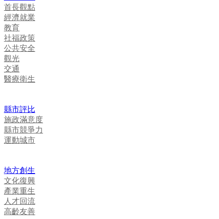
首長觀點
經濟就業
教育
社福政策
公共安全
觀光
交通
醫療衛生
縣市評比
施政滿意度
縣市競爭力
運動城市
地方創生
文化復興
產業重生
人才回流
高齡友善