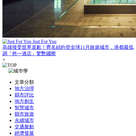
Just For You
高雄接受世界道歉！齊名紐約登全球11月旅遊城市，港都最低
調「然一酒店」驚艷國際
×
文章分類
地方治理
縣市評比
地方創生
智慧城市
縣市旅遊
永續城市
交通脈動
經濟發展