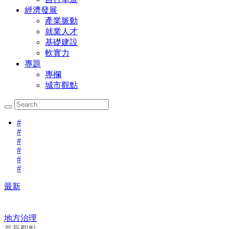
經濟發展
產業脈動
就業人才
基礎建設
軟實力
專題
專欄
城市觀點
#
#
#
#
#
#
最新
地方治理
首長觀點