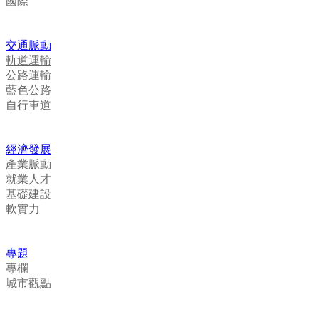
國際
交通脈動
軌道運輸
公路運輸
藍色公路
自行車道
經濟發展
產業脈動
就業人才
基礎建設
軟實力
專題
專欄
城市觀點