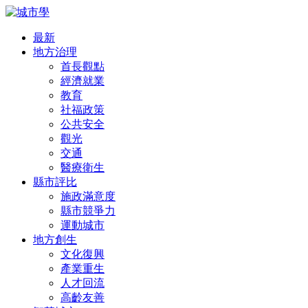
最新
地方治理
首長觀點
經濟就業
教育
社福政策
公共安全
觀光
交通
醫療衛生
縣市評比
施政滿意度
縣市競爭力
運動城市
地方創生
文化復興
產業重生
人才回流
高齡友善