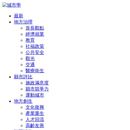
最新
地方治理
首長觀點
經濟就業
教育
社福政策
公共安全
觀光
交通
醫療衛生
縣市評比
施政滿意度
縣市競爭力
運動城市
地方創生
文化復興
產業重生
人才回流
高齡友善