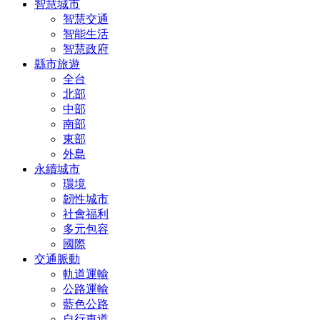
智慧城市
智慧交通
智能生活
智慧政府
縣市旅遊
全台
北部
中部
南部
東部
外島
永續城市
環境
韌性城市
社會福利
多元包容
國際
交通脈動
軌道運輸
公路運輸
藍色公路
自行車道