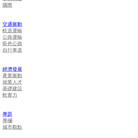
國際
交通脈動
軌道運輸
公路運輸
藍色公路
自行車道
經濟發展
產業脈動
就業人才
基礎建設
軟實力
專題
專欄
城市觀點