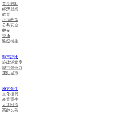
首長觀點
經濟就業
教育
社福政策
公共安全
觀光
交通
醫療衛生
縣市評比
施政滿意度
縣市競爭力
運動城市
地方創生
文化復興
產業重生
人才回流
高齡友善