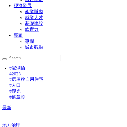
經濟發展
產業脈動
就業人才
基礎建設
軟實力
專題
專欄
城市觀點
#
澎湖輪
#
2023
#
房屋稅自用住宅
#
人口
#
觀光
#
翁章梁
最新
地方治理