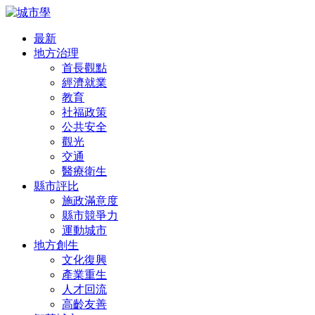
最新
地方治理
首長觀點
經濟就業
教育
社福政策
公共安全
觀光
交通
醫療衛生
縣市評比
施政滿意度
縣市競爭力
運動城市
地方創生
文化復興
產業重生
人才回流
高齡友善