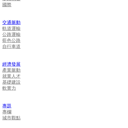
國際
交通脈動
軌道運輸
公路運輸
藍色公路
自行車道
經濟發展
產業脈動
就業人才
基礎建設
軟實力
專題
專欄
城市觀點