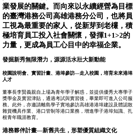
業發展的關鍵。而向來以永續經營為目標
的臺灣港務公司高雄港務分公司，也將員
工視為最重要的家人，從新芽到老欉，積
極培育員工投入社會關懷，發揮1+1>2的
力量，更成為員工心目中的幸福企業。
發掘新秀無限潛力，源源活水壯大新動能
校園說明會、實習計畫、港埠參訪—走入校園，培育未來港埠
人才
董事長李賢義親自上場為青年學子解惑，並提供優秀大專學子
獎學金及實習津貼，通過考試與實習後，畢業即可進入公司服
務。此外，亦邀請離島學子實地參訪高雄港港埠建設及體認散
雜貨機具作業、港口管制等港口業務，增進學子港埠知識、扎
根青年職涯教育。
港務夥伴計畫—新舊共生，形塑優質組織文化