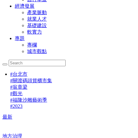
經濟發展
產業脈動
就業人才
基礎建設
軟實力
專題
專欄
城市觀點
#
台北市
#
關渡碼頭貨櫃市集
#
翁章梁
#
觀光
#
福隆沙雕藝術季
#
2023
最新
地方治理