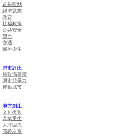
首長觀點
經濟就業
教育
社福政策
公共安全
觀光
交通
醫療衛生
縣市評比
施政滿意度
縣市競爭力
運動城市
地方創生
文化復興
產業重生
人才回流
高齡友善