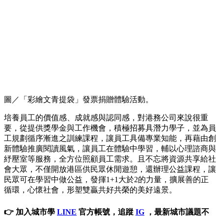
圖／「彩繪文青提袋」發票捐贈體驗活動。
培養員工的價值感、成就感與認同感，對港務公司來說很重
要，從提供獎學金與工作機會，積極招募具潛力學子，並為員
工規劃循序漸進之訓練課程，讓員工具備專業知能，再藉由創
新體驗推廣閱讀風氣，讓員工在體驗中學習，輔以心理諮商與
紓壓室等服務，全方位照顧員工需求。且不忘將資源共享給社
會大眾，不僅開放港區供民眾休閒遊憩，還辦理公益課程，讓
民眾可在學習中做公益，發揮1+1大於2的力量，擴展善的正
循環，心懷社會，形塑雙贏共好共榮的美好遠景。
👉 加入城市學
LINE
官方帳號，追蹤
IG
，最新城市議題不