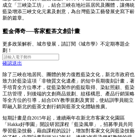
成立「三峽染工坊」，結合三峽在地社區居民及團體，讓傳統
藍染增添三峽文化元素及創意，為台灣藍染工藝發展史寫下嶄
新的篇章。
藍金傳奇──客家藍茶文創計畫
更多政策解析、城市發展，請訂閱《城市學》不定期專題企
劃！
確認送出
除了三峽在地居民、團體的努力復甦藍染文化，新北市政府也
致力於藍染這項「非物質文化遺產」的短中長期復刻計畫，著
手培育全方位專才，從藍染製作的藍靛取得、染缸照顧、藍染
工坊管理，到後端的文創商品規劃、紋樣構思、產品行銷策略
等全方位的引導，結合DIY教學規劃及實習，使結訓學員能立
即融入新北的藍茶文創行銷與藍茶文化體驗推廣。
短期計畫是自2015年起，連續兩年在新北市客家文化園區
「Hakka好學園」開設研習課程「藍染風華」，招募學員共同
學習藍染技藝，藉由課程的設計，增加對客家文化與藍染技藝