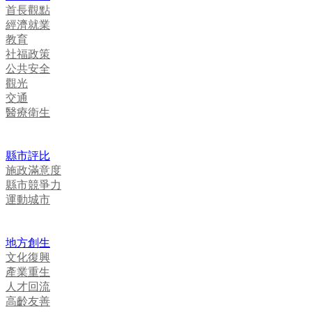
首長觀點
經濟就業
教育
社福政策
公共安全
觀光
交通
醫療衛生
縣市評比
施政滿意度
縣市競爭力
運動城市
地方創生
文化復興
產業重生
人才回流
高齡友善