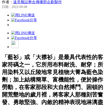
作者：
遠見雜誌整合傳播部企劃製作
日期：2022-09-08
「藍衫」或「大襟衫」是最具代表性的客
家符碼之一，它所用布料耐洗、耐穿；所
用染料又以丘陵地常見植物大菁為藍色染
劑；加上結構簡單、富機能性，便於操作
勞動，在客家那段和大自然搏鬥、困頓的
開荒墾地的歲月裡，將客家人那種刻苦奮
發、勇敢堅強、內斂的精神表現地淋漓盡