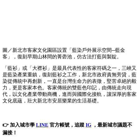
圖／新北市客家文化園區設置「藍染戶外展示空間─藍金
客」，復刻早期山林間的菁礐池，仿古法打藍與製靛。
「藍衫」或「大襟衫」是最具代表性的客家符碼之一，三峽又
是藍染產業重鎮，復刻藍衫之工作，新北市政府責無旁貸，藍
染從傳統中再創新，一直是台灣生命力的表徵，堅苦卓絕的毅
力，更是客家本色。客家傳統的雙藍色印記，由傳統走向現
代，以文化產業帶動商機，進而與國際化接軌，讓深厚的客家
文化底蘊，壯大新北市安居樂業的生活基礎。
👉 加入城市學
LINE
官方帳號，追蹤
IG
，最新城市議題不
漏接！