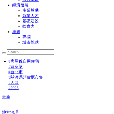
經濟發展
產業脈動
就業人才
基礎建設
軟實力
專題
專欄
城市觀點
#
房屋稅自用住宅
#
翁章梁
#
台北市
#
關渡碼頭貨櫃市集
#
人口
#
2023
最新
地方治理