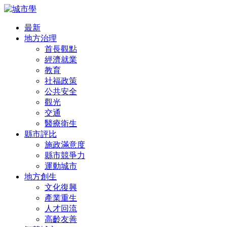
最新
地方治理
首長觀點
經濟就業
教育
社福政策
公共安全
觀光
交通
醫療衛生
縣市評比
施政滿意度
縣市競爭力
運動城市
地方創生
文化復興
產業重生
人才回流
高齡友善