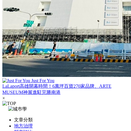
Just For You
LaLaport高雄開幕時間！6萬坪百貨270家品牌、ARTE
MUSEUM神展進駐完勝南港
×
文章分類
地方治理