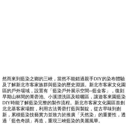
然而來到藍染之鄉的三峽，當然不能錯過親手DIY的染布體驗
及了解新北市客家族群與藍染的歷史淵源。新北市客家文化園
區的戶外場域，設置有「藍染戶外展示空間─藍金客」，復刻
早期山林間的菁礐池、小溪漂洗區及晾曬區，讓遊客來園藍染
DIY時能了解藍染完整的製作流程。新北市客家文化園區首創
北北基客家場館，利用古法菁礐打藍與製靛，從古早味到創
新，累積藍染技藝實力並致力於推廣「天然染」的重要性，透
過「藍色奇蹟」再造，重現三峽藍染的美麗風華。