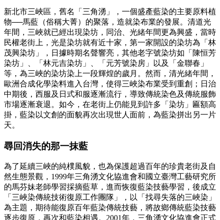
新北市三峽區，舊名「三角湧」，一個盛產藍染的主要原料植
物──馬藍（俗稱大菁）的聚落，造就染布業的發展。清道光
年間，三峽就已經出現染坊，同治、光緒年間更為興盛，當時
民權老街上，光是染坊就有近十家，第一家開設的染坊為「林
茂興染坊」，日據時期名聲響亮，其他老字號染坊如「陳恒芳
染坊」、「林元吉染坊」、「元芳號染房」以及「金聯春」
等，為三峽的染坊染上一段輝煌的歲月。然而，清光緒年間，
歐洲合成化學染料進入台灣，使得三峽染布業受到重創；日治
中期後，西服及日式和服逐漸流行，導致傳統染色及傳統服飾
市場逐漸衰退。如今，在老街上仍能見到許多「染坊」匾額高
掛，藍染以文創的面貌再次出現世人面前，為藍染拼出另一片
天。
尋回消失的那一抹藍
為了延續三峽的純樸風貌，也為保護超過百年的珍貴老街及自
然生態景觀，1999年三角湧文化協進會和國立臺灣工藝研究所
的馬芬妹老師學習採摘藍草，進而恢復藍染技藝學習，後成立
「三峽染傳統技術復原工作團隊」，以「找尋失落的三峽染」
為主題，期待能復原百年藍染傳統技藝，將故鄉傳統藍染技藝
逐步復原，再次和藍染相遇。2001年，三角湧文化協進會正式