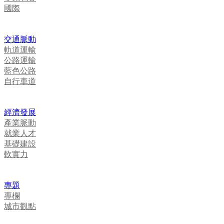
國際
交通脈動
軌道運輸
公路運輸
藍色公路
自行車道
經濟發展
產業脈動
就業人才
基礎建設
軟實力
專題
專欄
城市觀點