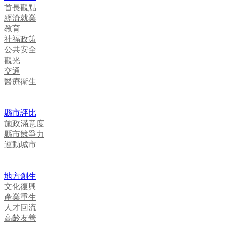
首長觀點
經濟就業
教育
社福政策
公共安全
觀光
交通
醫療衛生
縣市評比
施政滿意度
縣市競爭力
運動城市
地方創生
文化復興
產業重生
人才回流
高齡友善