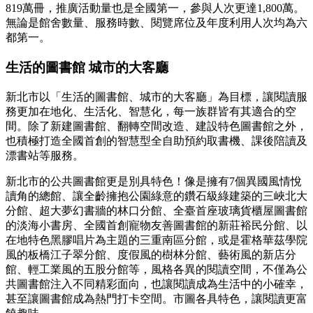
819萬冊，推廣活動量也是全國第一，參與人次更達1,800萬。
無論是館舍數量、服務時數、閱覽席位及年度利用人次均為六
都第一。
生活的圖書館 城市的大客廳
新北市以「生活的圖書館、城市的大客廳」為目標，讓閱讀服
務更加在地化、生活化、智慧化，每一族群皆有其適合的空
間。除了新建圖書館、翻轉空間改造、建設特色圖書館之外，
也積極打造全國首創的智慧型全自助預約取書機、課後陪讀及
漂書站等服務。
新北市的公共圖書館更是別具特色！像是擁有7個異國風情悅
讀角的總館、讓全齡擁抱公園綠意的鑽石級綠建築的三峽北大
分館、超大夢幻書牆的林口分館、全臺首座玻璃貨櫃屋圖書館
的淡海小書房、全國首創寵物友善圖書館的新莊裕民分館、以
在地特色黑膠唱片為主題的三重南區分館，或是霍格華茲學院
風的板橋江子翠分館、度假風的樹林分館、藝術風的新店分
館、輕工業風的五股分館等，風格各異的閱讀空間，不僅為公
共圖書館注入不同精彩面向，也讓閱讀成為生活中的小確幸，
甚至讓圖書館成為熱門打卡空間。市圖各具特色，讓閱讀更富