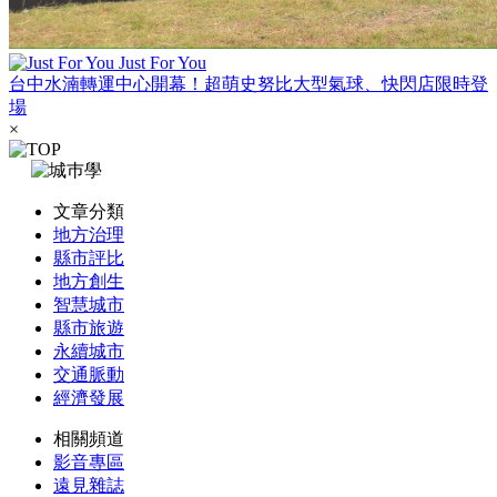
Just For You
台中水湳轉運中心開幕！超萌史努比大型氣球、快閃店限時登
場
×
文章分類
地方治理
縣市評比
地方創生
智慧城市
縣市旅遊
永續城市
交通脈動
經濟發展
相關頻道
影音專區
遠見雜誌