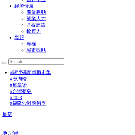
經濟發展
產業脈動
就業人才
基礎建設
軟實力
專題
專欄
城市觀點
#
關渡碼頭貨櫃市集
#
澎湖輪
#
翁章梁
#
台灣菊島
#
2023
#
福隆沙雕藝術季
最新
地方治理