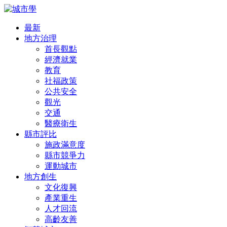
最新
地方治理
首長觀點
經濟就業
教育
社福政策
公共安全
觀光
交通
醫療衛生
縣市評比
施政滿意度
縣市競爭力
運動城市
地方創生
文化復興
產業重生
人才回流
高齡友善