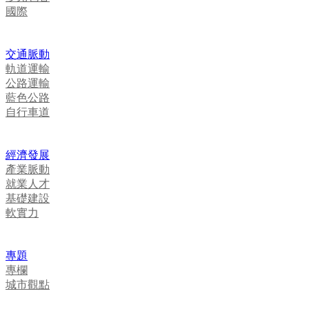
國際
交通脈動
軌道運輸
公路運輸
藍色公路
自行車道
經濟發展
產業脈動
就業人才
基礎建設
軟實力
專題
專欄
城市觀點