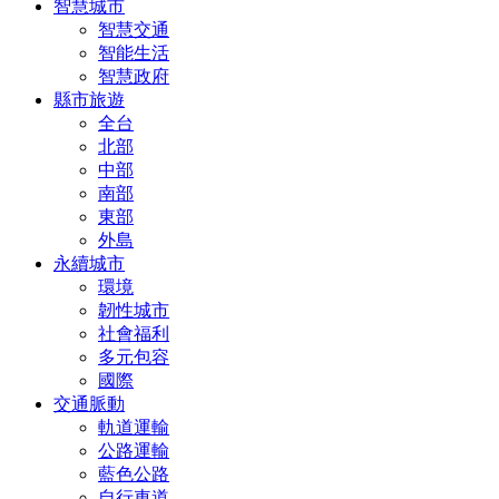
智慧城市
智慧交通
智能生活
智慧政府
縣市旅遊
全台
北部
中部
南部
東部
外島
永續城市
環境
韌性城市
社會福利
多元包容
國際
交通脈動
軌道運輸
公路運輸
藍色公路
自行車道