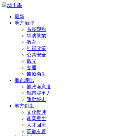
最新
地方治理
首長觀點
經濟就業
教育
社福政策
公共安全
觀光
交通
醫療衛生
縣市評比
施政滿意度
縣市競爭力
運動城市
地方創生
文化復興
產業重生
人才回流
高齡友善