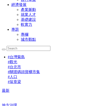
經濟發展
產業脈動
就業人才
基礎建設
軟實力
專題
專欄
城市觀點
#
台灣菊島
#
觀光
#
台北市
#
關渡碼頭貨櫃市集
#
人口
#
翁章梁
最新
地方治理