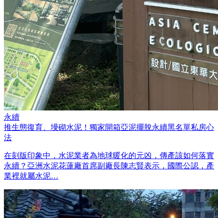
永續
推生態復育、墁砌水泥！獨家開箱亞泥擺脫永續黑名單私房心
法
在刻版印象中，水泥業者為地球暖化的元凶，傳產該如何落實
永續？亞洲水泥花蓮廠首席副廠長陳志賢表示，國際公認，產
業裡就屬水泥…