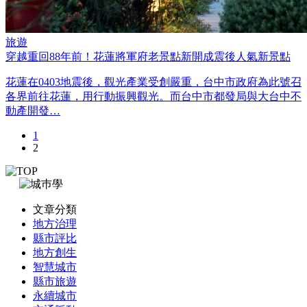
旅遊
穿越重回88年前！花蓮將軍府老景點新開成震後人氣新景點
花蓮在0403地震後，觀光產業受創嚴重，台中市政府為此號召
各界前往花蓮，用行動振興觀光。而台中市都發局與大台中不
動產開發…
1
2
文章分類
地方治理
縣市評比
地方創生
智慧城市
縣市旅遊
永續城市