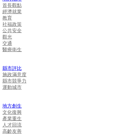
首長觀點
經濟就業
教育
社福政策
公共安全
觀光
交通
醫療衛生
縣市評比
施政滿意度
縣市競爭力
運動城市
地方創生
文化復興
產業重生
人才回流
高齡友善