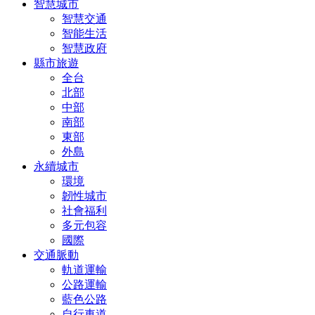
智慧城市
智慧交通
智能生活
智慧政府
縣市旅遊
全台
北部
中部
南部
東部
外島
永續城市
環境
韌性城市
社會福利
多元包容
國際
交通脈動
軌道運輸
公路運輸
藍色公路
自行車道