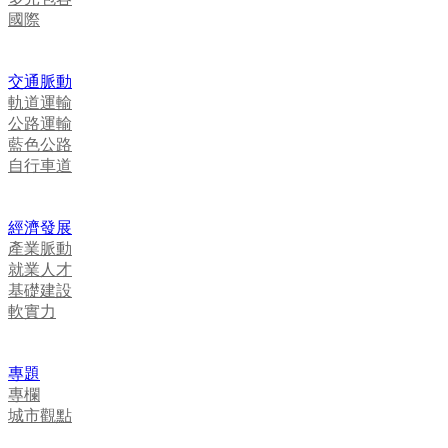
國際
交通脈動
軌道運輸
公路運輸
藍色公路
自行車道
經濟發展
產業脈動
就業人才
基礎建設
軟實力
專題
專欄
城市觀點