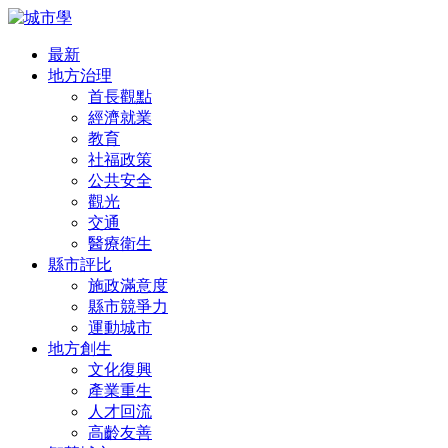
最新
地方治理
首長觀點
經濟就業
教育
社福政策
公共安全
觀光
交通
醫療衛生
縣市評比
施政滿意度
縣市競爭力
運動城市
地方創生
文化復興
產業重生
人才回流
高齡友善