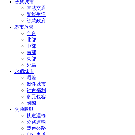
智慧城市
智慧交通
智能生活
智慧政府
縣市旅遊
全台
北部
中部
南部
東部
外島
永續城市
環境
韌性城市
社會福利
多元包容
國際
交通脈動
軌道運輸
公路運輸
藍色公路
自行車道