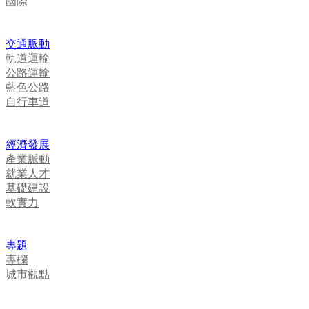
國際
交通脈動
軌道運輸
公路運輸
藍色公路
自行車道
經濟發展
產業脈動
就業人才
基礎建設
軟實力
專題
專欄
城市觀點