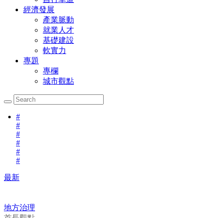
經濟發展
產業脈動
就業人才
基礎建設
軟實力
專題
專欄
城市觀點
#
#
#
#
#
#
最新
地方治理
首長觀點