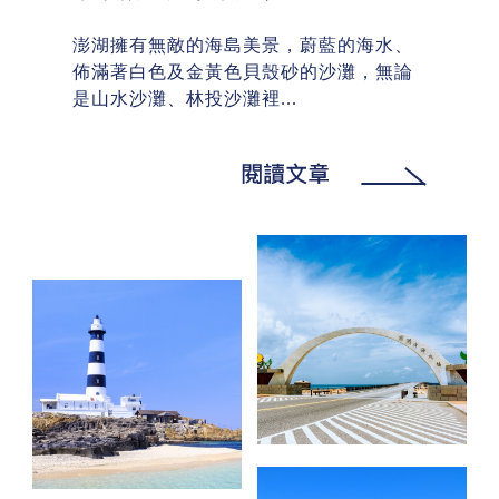
澎湖擁有無敵的海島美景，蔚藍的海水、
佈滿著白色及金黃色貝殼砂的沙灘，無論
是山水沙灘、林投沙灘裡...