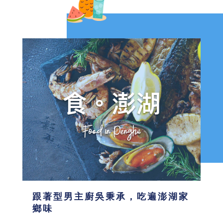
跟著型男主廚吳秉承，吃遍澎湖家
鄉味