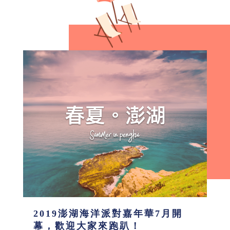
2019澎湖海洋派對嘉年華7月開
幕，歡迎大家來跑趴！