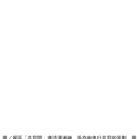
圖／展區「共寫間」邀請瀟湘神、張亦絢進行共寫的策劃，圖