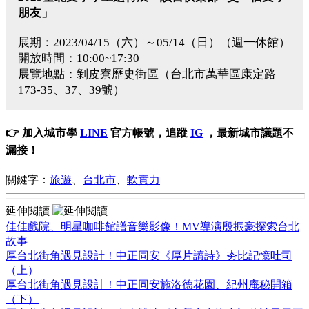
朋友」
展期：2023/04/15（六）～05/14（日）（週一休館）
開放時間：10:00~17:30
展覽地點：剝皮寮歷史街區（台北市萬華區康定路
173-35、37、39號）
👉 加入城市學
LINE
官方帳號，追蹤
IG
，最新城市議題不
漏接！
關鍵字：
旅遊
、
台北市
、
軟實力
延伸閱讀
佳佳戲院、明星咖啡館譜音樂影像！MV導演殷振豪探索台北
故事
厚台北街角遇見設計！中正同安《厚片讀詩》夯比記憶吐司
（上）
厚台北街角遇見設計！中正同安施洛德花園、紀州庵秘開箱
（下）