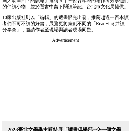
圖／展區四「閱讀艙」邀請五十三位各領域的創作者分享他們
的伴讀小物，並於選書中留下閱讀筆記。台北市文化局提供。
10家出版社則以「編輯」的選書眼光出發，推薦超過一百本讀
者們不可不讀的好書，展覽更將策劃不同的「Read+ing 共讀
分享會」，邀請作者至現場與讀者現場同歡。
Advertisement
2023臺北文學季主題特展「讀書俱樂部─交一個文學