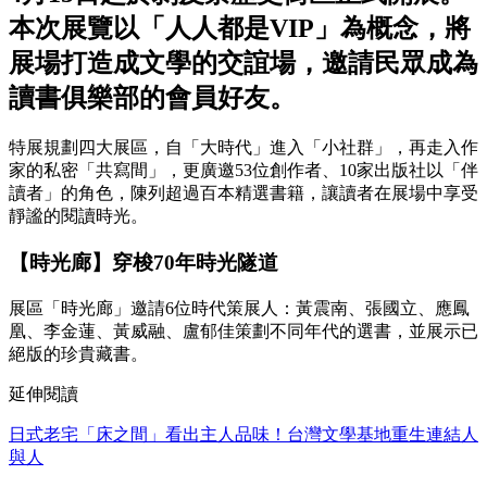
本次展覽以「人人都是VIP」為概念，將
展場打造成文學的交誼場，邀請民眾成為
讀書俱樂部的會員好友。
特展規劃四大展區，自「大時代」進入「小社群」，再走入作
家的私密「共寫間」，更廣邀53位創作者、10家出版社以「伴
讀者」的角色，陳列超過百本精選書籍，讓讀者在展場中享受
靜謐的閱讀時光。
【時光廊】穿梭70年時光隧道
展區「時光廊」邀請6位時代策展人：黃震南、張國立、應鳳
凰、李金蓮、黃威融、盧郁佳策劃不同年代的選書，並展示已
絕版的珍貴藏書。
延伸閱讀
日式老宅「床之間」看出主人品味！台灣文學基地重生連結人
與人