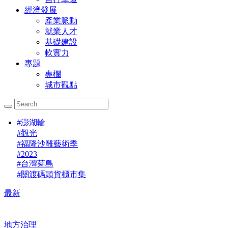
經濟發展
產業脈動
就業人才
基礎建設
軟實力
專題
專欄
城市觀點
#
澎湖輪
#
觀光
#
福隆沙雕藝術季
#
2023
#
台灣菊島
#
關渡碼頭貨櫃市集
最新
地方治理