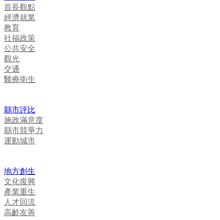
首長觀點
經濟就業
教育
社福政策
公共安全
觀光
交通
醫療衛生
縣市評比
施政滿意度
縣市競爭力
運動城市
地方創生
文化復興
產業重生
人才回流
高齡友善