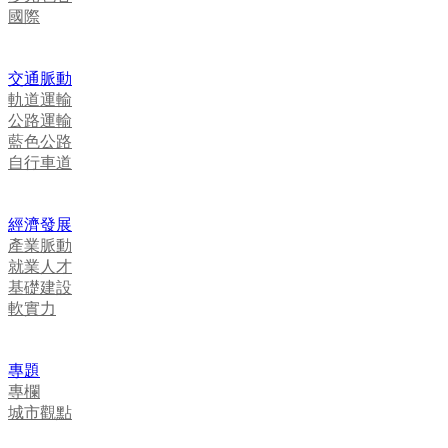
國際
交通脈動
軌道運輸
公路運輸
藍色公路
自行車道
經濟發展
產業脈動
就業人才
基礎建設
軟實力
專題
專欄
城市觀點