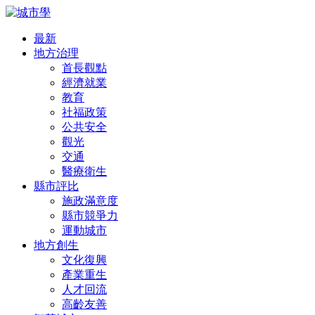
最新
地方治理
首長觀點
經濟就業
教育
社福政策
公共安全
觀光
交通
醫療衛生
縣市評比
施政滿意度
縣市競爭力
運動城市
地方創生
文化復興
產業重生
人才回流
高齡友善