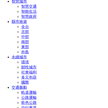
智慧城市
智慧交通
智能生活
智慧政府
縣市旅遊
全台
北部
中部
南部
東部
外島
永續城市
環境
韌性城市
社會福利
多元包容
國際
交通脈動
軌道運輸
公路運輸
藍色公路
自行車道