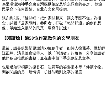
為呈現瀟湘神手寫東台灣探勘筆記及填寫調查的書房， 歡迎
民眾寫下任何回饋。台北市文化局提供。
張亦絢則以「雙關嶼：把作家關起來，讓文學關不住」為概
念，試圖「居家隔離」參與者，打破「悠閒舒適」的創作想
像，帶給進入展間的民眾一場寫作試煉！
【閱讀艙】逾50位作家做你的文學朋友
最後，讀書俱樂部更邀請53位創作者，如詩人徐珮芬、攝影師
汪正翔、演員連俞涵等人，以「伴讀者」的角色，分享給讀者
他們各自推薦的書籍，並在書中留下手寫劃記及文字。
也透過如李桐豪的擴香石、崔舜華的祕魯聖木等「伴讀小物」
開啟閱讀的另一層情境，彷彿能嗅到文字的溫度！