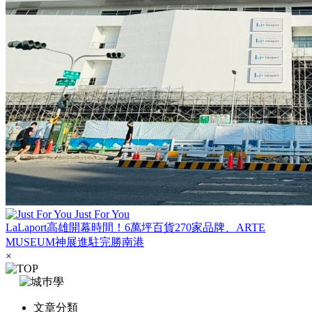
Just For You
LaLaport高雄開幕時間！6萬坪百貨270家品牌、ARTE
MUSEUM神展進駐完勝南港
×
文章分類