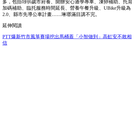
多，包括0到6歲市府養、開辦安心通學專車、凍卵補助、托育
加碼補助、臨托服務時間延長、營養午餐升級、UBike升級為
2.0、縣市先導公車計畫……琳瑯滿目講不完。
延伸閱讀
PTT爆新竹市風箏賽場挖出馬桶蓋「小智做到」高虹安不敢相
信