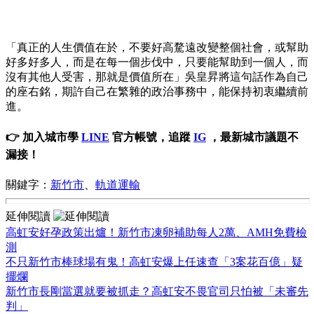
「真正的人生價值在於，不要好高騖遠改變整個社會，或幫助
好多好多人，而是在每一個步伐中，只要能幫助到一個人，而
沒有其他人受害，那就是價值所在」吳皇昇將這句話作為自己
的座右銘，期許自己在繁雜的政治事務中，能保持初衷繼續前
進。
👉 加入城市學
LINE
官方帳號，追蹤
IG
，最新城市議題不
漏接！
關鍵字：
新竹市
、
軌道運輸
延伸閱讀
高虹安好孕政策出爐！新竹市凍卵補助每人2萬、AMH免費檢
測
不只新竹市棒球場有鬼！高虹安爆上任速查「3案花百億」疑
擺爛
新竹市長剛當選就要被抓走？高虹安不畏官司只怕被「未審先
判」