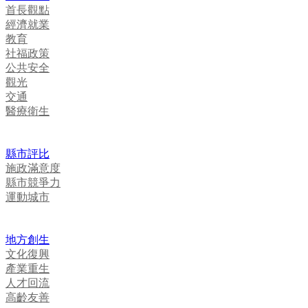
首長觀點
經濟就業
教育
社福政策
公共安全
觀光
交通
醫療衛生
縣市評比
施政滿意度
縣市競爭力
運動城市
地方創生
文化復興
產業重生
人才回流
高齡友善