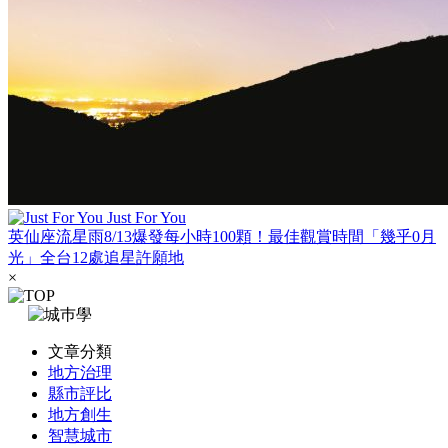
Just For You
英仙座流星雨8/13爆發每小時100顆！最佳觀賞時間「幾乎0月
光」全台12處追星許願地
×
文章分類
地方治理
縣市評比
地方創生
智慧城市