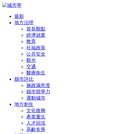
最新
地方治理
首長觀點
經濟就業
教育
社福政策
公共安全
觀光
交通
醫療衛生
縣市評比
施政滿意度
縣市競爭力
運動城市
地方創生
文化復興
產業重生
人才回流
高齡友善