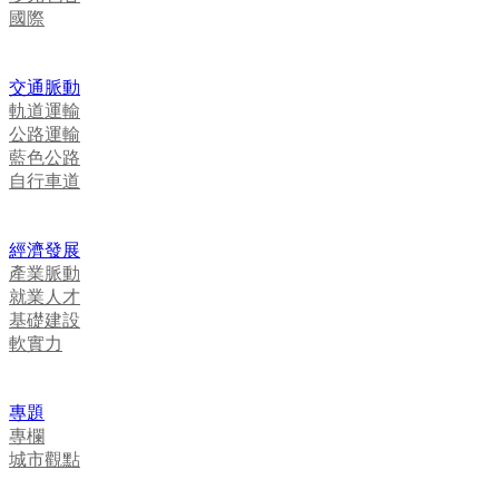
國際
交通脈動
軌道運輸
公路運輸
藍色公路
自行車道
經濟發展
產業脈動
就業人才
基礎建設
軟實力
專題
專欄
城市觀點