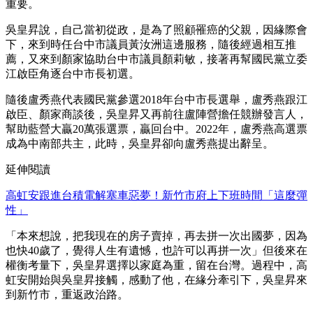
重要。
吳皇昇說，自己當初從政，是為了照顧罹癌的父親，因緣際會
下，來到時任台中市議員黃汝洲這邊服務，隨後經過相互推
薦，又來到顏家協助台中市議員顏莉敏，接著再幫國民黨立委
江啟臣角逐台中市長初選。
隨後盧秀燕代表國民黨參選2018年台中市長選舉，盧秀燕跟江
啟臣、顏家商談後，吳皇昇又再前往盧陣營擔任競辦發言人，
幫助藍營大贏20萬張選票，贏回台中。2022年，盧秀燕高選票
成為中南部共主，此時，吳皇昇卻向盧秀燕提出辭呈。
延伸閱讀
高虹安跟進台積電解塞車惡夢！新竹市府上下班時間「這麼彈
性」
「本來想說，把我現在的房子賣掉，再去拼一次出國夢，因為
也快40歲了，覺得人生有遺憾，也許可以再拼一次」但後來在
權衡考量下，吳皇昇選擇以家庭為重，留在台灣。過程中，高
虹安開始與吳皇昇接觸，感動了他，在緣分牽引下，吳皇昇來
到新竹市，重返政治路。