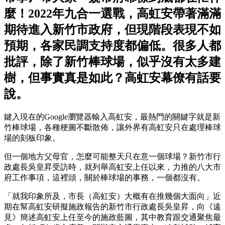
麼！2022年九合一選戰，高虹安帶著滿滿
期待進入新竹市政府，但現階段表現不如
預期，各家民調支持度都偏低。很多人都
批評，除了新竹棒球場，似乎沒有太多建
樹，但事實真是如此？高虹安幕僚有話要
說。
鍵入現在的Google瀏覽器輸入高虹安，最熱門的關鍵字就是新
竹棒球場，各種梗圖不斷散佈，讓外界有高虹安只在處理棒球
場的刻板印象。
但一個地方父母官，怎麼可能整天只在意一個球場？新竹市行
政處長吳皇昇受訪時，就列舉高虹安上任以來，力推的八大市
府工作事項，這裡頭，關於棒球場的事務，一個都沒有。
「就我印象所及，市長（高虹安）大概有在推幾個大面向」近
期在幫高虹安研擬施政報告的新竹市行政處長吳皇昇，向《遠
見》簡述高虹安上任至今的施政藍圖，其中教育跟交通聚焦最