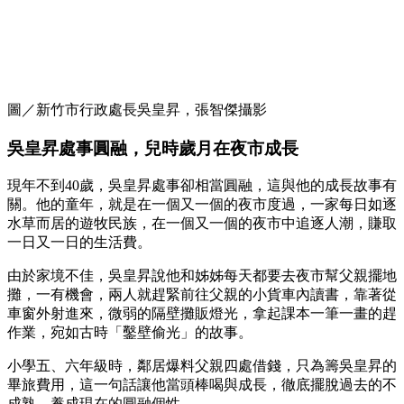
圖／新竹市行政處長吳皇昇，張智傑攝影
吳皇昇處事圓融，兒時歲月在夜市成長
現年不到40歲，吳皇昇處事卻相當圓融，這與他的成長故事有
關。他的童年，就是在一個又一個的夜市度過，一家每日如逐
水草而居的遊牧民族，在一個又一個的夜市中追逐人潮，賺取
一日又一日的生活費。
由於家境不佳，吳皇昇說他和姊姊每天都要去夜市幫父親擺地
攤，一有機會，兩人就趕緊前往父親的小貨車內讀書，靠著從
車窗外射進來，微弱的隔壁攤販燈光，拿起課本一筆一畫的趕
作業，宛如古時「鑿壁偷光」的故事。
小學五、六年級時，鄰居爆料父親四處借錢，只為籌吳皇昇的
畢旅費用，這一句話讓他當頭棒喝與成長，徹底擺脫過去的不
成熟，養成現在的圓融個性。