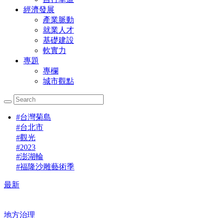
經濟發展
產業脈動
就業人才
基礎建設
軟實力
專題
專欄
城市觀點
#
台灣菊島
#
台北市
#
觀光
#
2023
#
澎湖輪
#
福隆沙雕藝術季
最新
地方治理