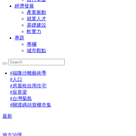
經濟發展
產業脈動
就業人才
基礎建設
軟實力
專題
專欄
城市觀點
#
福隆沙雕藝術季
#
人口
#
房屋稅自用住宅
#
翁章梁
#
台灣菊島
#
關渡碼頭貨櫃市集
最新
地方治理