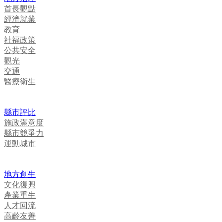
首長觀點
經濟就業
教育
社福政策
公共安全
觀光
交通
醫療衛生
縣市評比
施政滿意度
縣市競爭力
運動城市
地方創生
文化復興
產業重生
人才回流
高齡友善