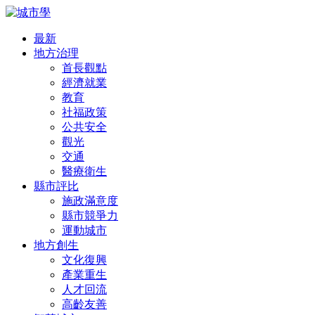
最新
地方治理
首長觀點
經濟就業
教育
社福政策
公共安全
觀光
交通
醫療衛生
縣市評比
施政滿意度
縣市競爭力
運動城市
地方創生
文化復興
產業重生
人才回流
高齡友善