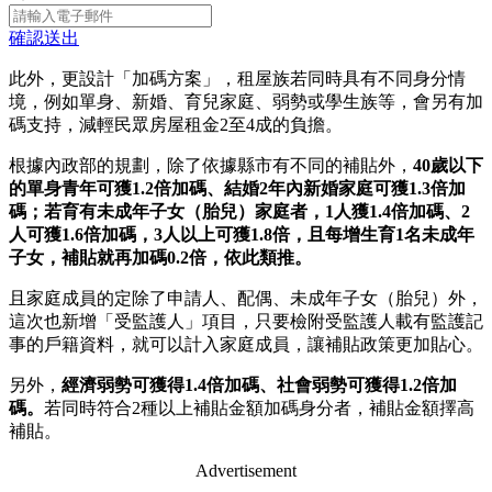
確認送出
此外，更設計「加碼方案」，租屋族若同時具有不同身分情
境，例如單身、新婚、育兒家庭、弱勢或學生族等，會另有加
碼支持，減輕民眾房屋租金2至4成的負擔。
根據內政部的規劃，除了依據縣市有不同的補貼外，
40歲以下
的單身青年可獲1.2倍加碼、結婚2年內新婚家庭可獲1.3倍加
碼；若育有未成年子女（胎兒）家庭者，1人獲1.4倍加碼、2
人可獲1.6倍加碼，3人以上可獲1.8倍，且每增生育1名未成年
子女，補貼就再加碼0.2倍，依此類推。
且家庭成員的定除了申請人、配偶、未成年子女（胎兒）外，
這次也新增「受監護人」項目，只要檢附受監護人載有監護記
事的戶籍資料，就可以計入家庭成員，讓補貼政策更加貼心。
另外，
經濟弱勢可獲得1.4倍加碼、社會弱勢可獲得1.2倍加
碼。
若同時符合2種以上補貼金額加碼身分者，補貼金額擇高
補貼。
Advertisement