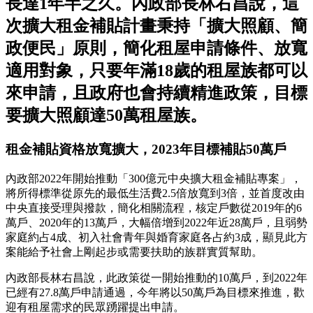
長達1年半之久。內政部長林右昌說，這
次擴大租金補貼計畫秉持「擴大照顧、簡
政便民」原則，簡化租屋申請條件、放寬
適用對象，只要年滿18歲的租屋族都可以
來申請，且政府也會持續精進政策，目標
要擴大照顧達50萬租屋族。
租金補貼資格放寬擴大，2023年目標補貼50萬戶
內政部2022年開始推動「300億元中央擴大租金補貼專案」，
將所得標準從原先的最低生活費2.5倍放寬到3倍，並首度改由
中央直接受理與撥款，簡化相關流程，核定戶數從2019年的6
萬戶、2020年的13萬戶，大幅倍增到2022年近28萬戶，且弱勢
家庭約占4成、初入社會青年與婚育家庭各占約3成，顯見此方
案能給予社會上剛起步或需要扶助的族群實質幫助。
內政部長林右昌說，此政策從一開始推動的10萬戶，到2022年
已經有27.8萬戶申請通過，今年將以50萬戶為目標來推進，歡
迎有租屋需求的民眾踴躍提出申請。