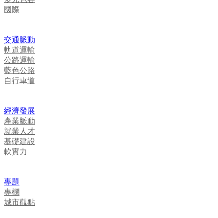
國際
交通脈動
軌道運輸
公路運輸
藍色公路
自行車道
經濟發展
產業脈動
就業人才
基礎建設
軟實力
專題
專欄
城市觀點