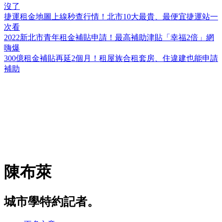
沒了
捷運租金地圖上線秒查行情！北市10大最貴、最便宜捷運站一
次看
2022新北市青年租金補貼申請！最高補助津貼「幸福2倍」網
嗨爆
300億租金補貼再延2個月！租屋族合租套房、住違建也能申請
補助
陳布萊
城市學特約記者。