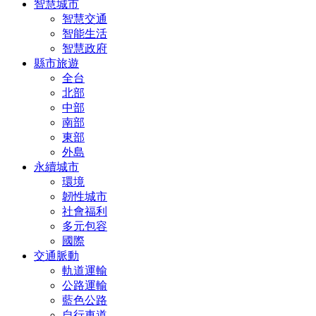
智慧城市
智慧交通
智能生活
智慧政府
縣市旅遊
全台
北部
中部
南部
東部
外島
永續城市
環境
韌性城市
社會福利
多元包容
國際
交通脈動
軌道運輸
公路運輸
藍色公路
自行車道