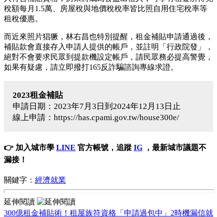
稅額每月1.5萬、房屋稅與地價稅稅率皆比照自用住宅稅率等
租稅優惠。
而近來照片猖獗，林右昌也特別提醒，租金補貼申請通過後，
補貼款會直接存入申請人提供的帳戶，並註明「行政院發」，
絕對不會要求民眾到提款機設定帳戶，請民眾務必提高警覺，
如果有疑慮，請立即撥打165反詐騙諮詢專線求證。
2023租金補貼
申請日期：2023年7月3日到2024年12月13日止
線上申請：https://has.cpami.gov.tw/house300e/
👉 加入城市學
LINE
官方帳號，追蹤
IG
，最新城市議題不
漏接！
關鍵字：
經濟就業
延伸閱讀
300億租金補貼術！租屋族符資格「申請過包中」2時機漏信就