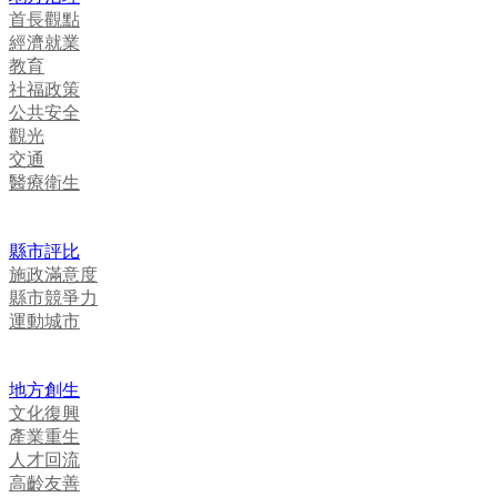
首長觀點
經濟就業
教育
社福政策
公共安全
觀光
交通
醫療衛生
縣市評比
施政滿意度
縣市競爭力
運動城市
地方創生
文化復興
產業重生
人才回流
高齡友善