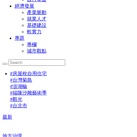
經濟發展
產業脈動
就業人才
基礎建設
軟實力
專題
專欄
城市觀點
#
房屋稅自用住宅
#
台灣菊島
#
澎湖輪
#
福隆沙雕藝術季
#
觀光
#
台北市
最新
地方治理