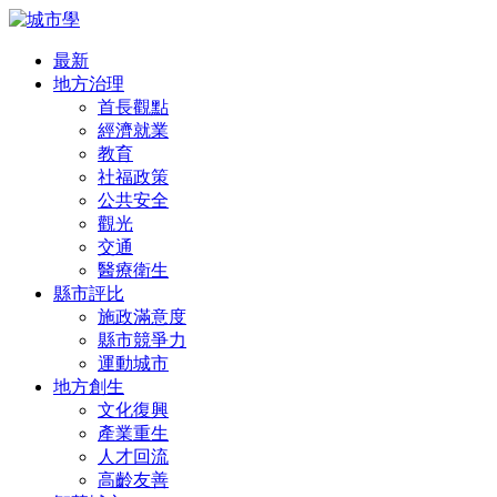
最新
地方治理
首長觀點
經濟就業
教育
社福政策
公共安全
觀光
交通
醫療衛生
縣市評比
施政滿意度
縣市競爭力
運動城市
地方創生
文化復興
產業重生
人才回流
高齡友善