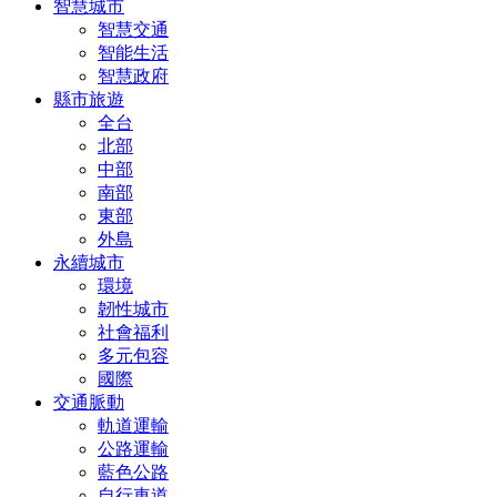
智慧城市
智慧交通
智能生活
智慧政府
縣市旅遊
全台
北部
中部
南部
東部
外島
永續城市
環境
韌性城市
社會福利
多元包容
國際
交通脈動
軌道運輸
公路運輸
藍色公路
自行車道