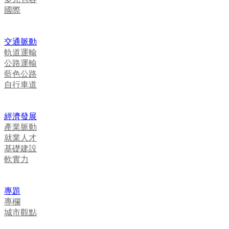
國際
交通脈動
軌道運輸
公路運輸
藍色公路
自行車道
經濟發展
產業脈動
就業人才
基礎建設
軟實力
專題
專欄
城市觀點